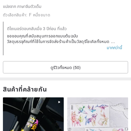
แปลจาก ภาษาจีนตัวเต็ม
ตัวเลือกสินค้า:
F หนึ่งขนาด
ดีไซเนอร์ตอบกลับเมื่อ 3 ปีก่อน ที่แล้ว
ขอขอบคุณที่สนับสนุนการออกแบบต้นฉบับ
วัสดุบรรจุภัณฑ์ที่ใช้ในการจัดส่งร้านค้าเป็นวัสดุรีไซเคิลทั้งหมด
เรารับฟังคำแนะนำของคุณแล้ว และเรากำลังพัฒนาบรรจุภัณฑ์ที่เรียบ
มากกว่านี้
ง่ายขึ้น
มุ่งมั่นที่จะทำในส่วนของเราเพื่อสิ่งแวดล้อม
ดูรีวิวทั้งหมด (50)
สินค้าที่คล้ายกัน