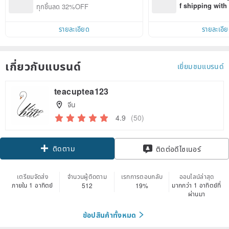
f shipping wit
ทุกชิ้นลด 32%OFF
d on their first
within 7 days!
รายละเอียด
รายละเอี
เกี่ยวกับแบรนด์
เยี่ยมชมแบรนด์
teacuptea123
จีน
4.9
(50)
ติดตาม
ติดต่อดีไซเนอร์
เตรียมจัดส่ง
จำนวนผู้ติดตาม
เรทการตอบกลับ
ออนไลน์ล่าสุด
ภายใน 1 อาทิตย์
มากกว่า 1 อาทิตย์ที่
512
19%
ผ่านมา
ช้อปสินค้าทั้งหมด