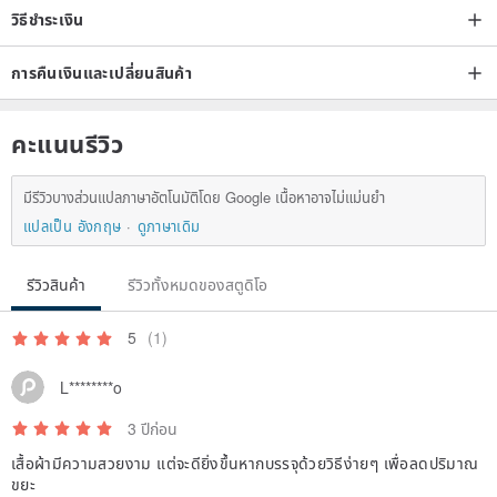
วิธีชำระเงิน
การคืนเงินและเปลี่ยนสินค้า
คะแนนรีวิว
มีรีวิวบางส่วนแปลภาษาอัตโนมัติโดย Google เนื้อหาอาจไม่แม่นยำ
แปลเป็น อังกฤษ
ดูภาษาเดิม
รีวิวสินค้า
รีวิวทั้งหมดของสตูดิโอ
5
(1)
L********o
3 ปีก่อน
เสื้อผ้ามีความสวยงาม แต่จะดียิ่งขึ้นหากบรรจุด้วยวิธีง่ายๆ เพื่อลดปริมาณ
ขยะ