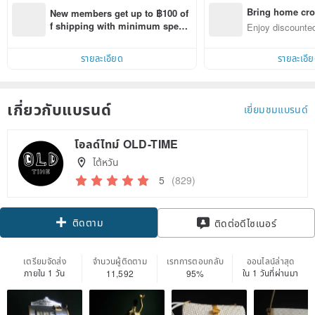
Bring home cro
New members get up to ฿100 of
n with ease
f shipping with minimum spen
Enjoy discounted
d on their first Pinkoi app order 
ct cross-border 
within 7 days!
รายละเอียด
รายละเอี
เกี่ยวกับแบรนด์
เยี่ยมชมแบรนด์
โอลด์ไทม์ OLD-TIME
ไต้หวัน
5
(829)
ติดตาม
ติดต่อดีไซเนอร์
เตรียมจัดส่ง
จำนวนผู้ติดตาม
เรทการตอบกลับ
ออนไลน์ล่าสุด
ภายใน 1 วัน
ใน 1 วันที่ผ่านมา
11,592
95%