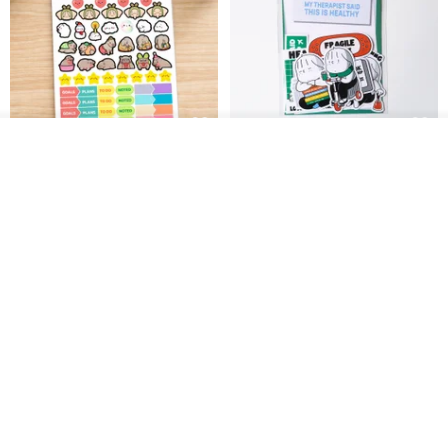
ดูสินค้าอื่นๆ ของดีไซเนอร์
สติกเกอร์ | เอลล่าโน๊ต
เซ็ตสติกเกอร์ MY THERAPIST
View Shop
SAID THIS IS HEALTHY
SISIDEA
ease around
60฿
280฿