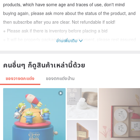
products, which have some age and traces of use, don't mind
buying again, please ask more about the status of the product, and
then subscribe after you are clear. Not refundable if sold!
※ Please ask if there is inventory before placing a bid
※ It will be properly packaged before shipment, please rest assured
อ่านเพิ่มเติม
------------------------------------------------
-
I hereby urge all customers to be advanced. Before placing a bid,
คนอื่นๆ ก็ดูสินค้าเหล่านี้ด้วย
you must ask clearly, think clearly, and see clearly before buying.
Don't wait until you receive the product. The price, color difference,
ของวางตกแต่ง
ของตกแต่งบ้าน
and functionality of the product do not meet your needs. .. and so
on related issues request to return the goods, it is a great trouble
and a waste of time for each other!
Please again! Thanks!