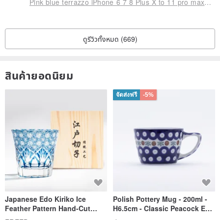
Pink blue terrazzo iPhone 6 7 8 Plus X to 11 pro max se phone case
NG product. The position of the speaker was sealed? what
◡ ヽ(`Д ́)ノ┻━┻
When I almost got lost, my colleague pointed at the bottom of the
ดูรีวิวทั้งหมด (669)
shell and said silently: It’s a good design~
สินค้ายอดนิยม
Seriously, there are several small holes above the originally sealed
horn, so that the sounds are concentrated together.
จัดส่งฟรี
-5%
The sound that was released through the row of small holes is
much better than the original one~~~ Too happy~ Very good!
Japanese Edo Kiriko Ice
Polish Pottery Mug - 200ml -
Feather Pattern Hand-Cut
H6.5cm - Classic Peacock Eye
Whisky Glass - Blue Engraved
& Dragonfly