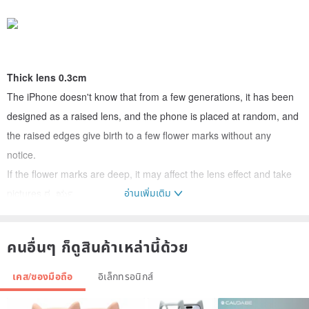
Thick lens 0.3cm
The iPhone doesn't know that from a few generations, it has been
designed as a raised lens, and the phone is placed at random, and
the raised edges give birth to a few flower marks without any
notice.
If the flower marks are deep, it may affect the lens effect and take
อ่านเพิ่มเติม
pictures ಠ_ರೃ
SG TPU phone case with special lens protection.
The intimate design of the lens position is 0.3cm thick, which can
คนอื่นๆ ก็ดูสินค้าเหล่านี้ด้วย
definitely prevent the edge of the lens from being scratched.
เคส/ซองมือถือ
อิเล็กทรอนิกส์