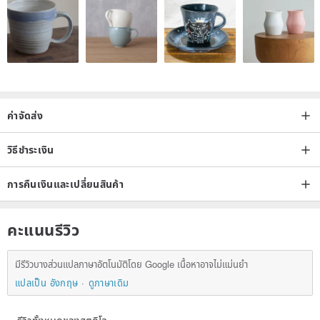
ค่าจัดส่ง
วิธีชำระเงิน
360 degree protection edge
การคืนเงินและเปลี่ยนสินค้า
The most important thing to buy a phone case is the edging!
Wrapped! Wrapped!
คะแนนรีวิว
Only the edging can protect the phone! Your phone is three-
dimensional! Uncovered hulls do not provide maximum protection
มีรีวิวบางส่วนแปลภาษาอัตโนมัติโดย Google เนื้อหาอาจไม่แม่นยำ
(`_ ́)ゞ
แปลเป็น อังกฤษ
ดูภาษาเดิม
In addition to protecting the fuselage, it is necessary to protect the
edge of the phone 360 degrees~