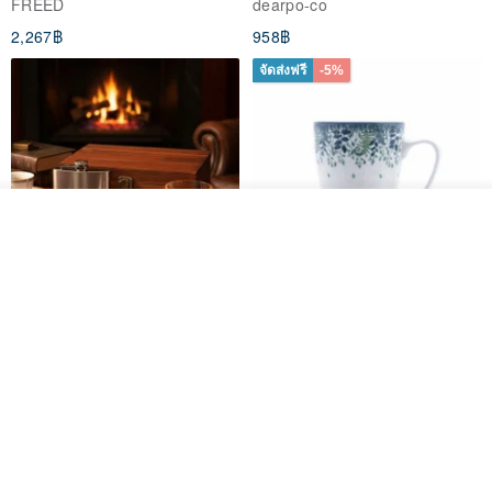
FREED
dearpo-co
Gift for Dad
2,267฿
958฿
จัดส่งฟรี
-5%
Airbag anti-collision
One time, I accidentally threw the phone out, and immediately
scared me to death. Then I watched my cell phone hit the ground
รอคิว
View Shop
and bounced (°A°`).
Bounced twice and then fell to the ground, the last silk was not
304 Stainless Steel Whiskey
Polish Pottery Gift Box Set -
damaged, and my heart was amazed. It turned out that the anti-
Flask Gift Set - Customizable
Mug - 300ml - 11cm Height -
collision airbag was so powerful!
Engraving - Father's Day Gift
Fern Pattern
FREED
dearpo-co
The 4 corners of the SG mobile phone case are equipped with
1,924฿
1,719฿
1,809฿
airbags, which are anti-collision and anti-fall, and are extremely
protective. However, don't just drop the phone to the ground.