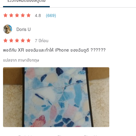
รีวิวทั้งหมดของสตูดิโอ
4.8
(669)
Doris U
Button perfect induction
7 ปีก่อน
After putting on the phone case, of course, you have to press the
พอดีกับ XR ของฉันและทำให้ iPhone ของฉันดูดี ??????
button (
̄) ̄
) ~ ! ! ! The button sensor is perfect! Very cured
⁄(⁄ ⁄ ⁄ ⁄ ⁄ ⁄ ⁄ ⁄ ⁄ ⁄ ⁄! ! !
แปลจาก ภาษาอังกฤษ
However, only the intimate SG mobile phone case can be designed.
Others can not be cured like this... No, there is no such perfect
induction~
Sound conversion is clearer
When I first got the cover of this mobile phone, I thought I got the