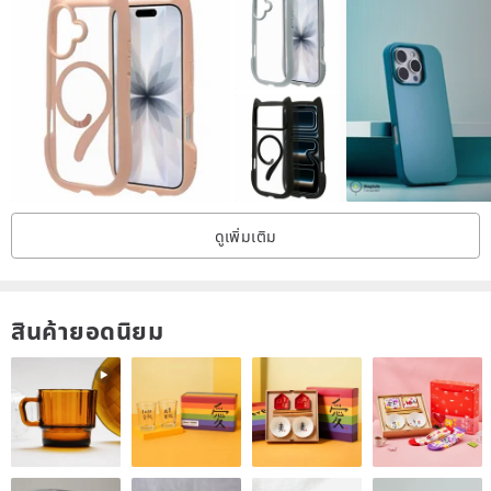
Prevent scratches
After the beloved iPhone case is bought, it’s too late to appreciate
the key in the bag.
The zipper has scratched the ground (°A°`). The phone case on
the market is too fragile! ! ! ! ! (angry)
ดูเพิ่มเติม
Therefore, the SG phone case is made of TPU material, scratch-
resistant, scratch-resistant, tough and elastic.
สินค้ายอดนิยม