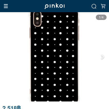
1/4
2,518฿