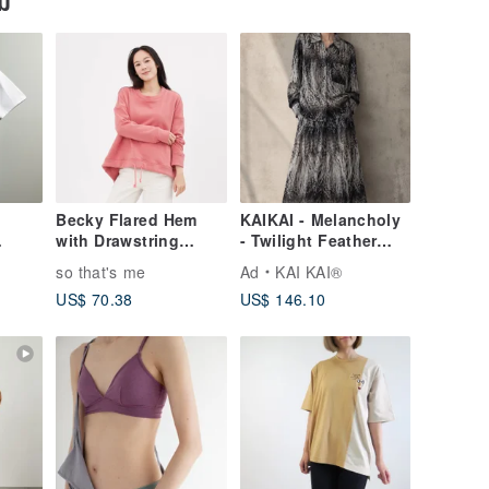
ยม
Becky Flared Hem
KAIKAI - Melancholy
with Drawstring
- Twilight Feather
Sweatshirt/ Rose
Trail Long-Sleeve
so that's me
Ad
KAI KAI®
Pink
Shirt
US$ 70.38
US$ 146.10