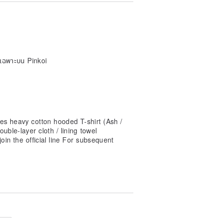
ing the product
al colors
wn discretion
e inform us if you have special needs
ายเฉพาะบน Pinkoi
e out of stock. If you are out of
he color is changed or the order is
es heavy cotton hooded T-shirt (Ash /
uble-layer cloth / lining towel
oin the official line For subsequent