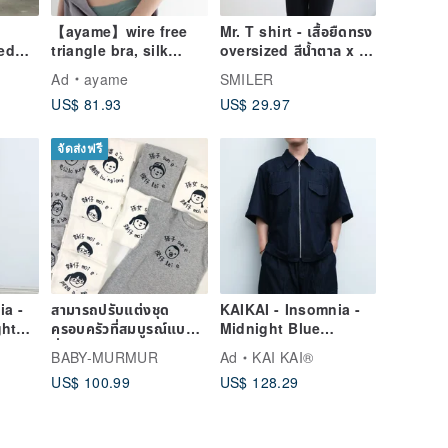
【ayame】wire free
Mr. T shirt - เสื้อยืดทรง
ed
triangle bra, silk
oversized สีน้ำตาล x สี
inside, organic
เบจ
Ad
ayame
SMILER
cotton, removable
US$ 81.93
US$ 29.97
pads,
จัดส่งฟรี
ia -
สามารถปรับแต่งชุด
KAIKAI - Insomnia -
ght
ครอบครัวที่สมบูรณ์แบบ
Midnight Blue
ที่สุดได้
Double Pocket Zip
BABY-MURMUR
Ad
KAI KAI®
Denim Jacket
US$ 100.99
US$ 128.29