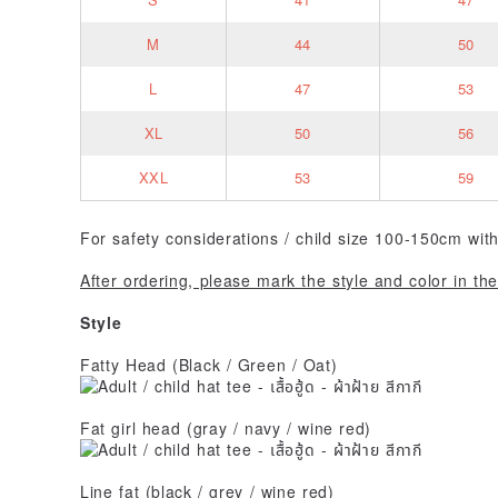
M
44
50
L
47
53
XL
50
56
XXL
53
59
For safety considerations / child size 100-150cm wit
After ordering, please mark the style and color in t
Style
Fatty Head (Black / Green / Oat)
Fat girl head (gray / navy / wine red)
Line fat (black / grey / wine red)