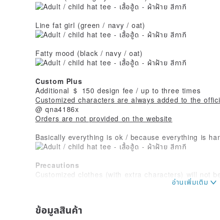
Line fat girl (green / navy / oat)
Fatty mood (black / navy / oat)
Custom Plus
Additional ＄ 150 design fee / up to three times
Customized characters are always added to the offici
@ qna4186x
Orders are not provided on the website
Basically everything is ok / because everything is ha
Precautions
Customized clothes (with extra characters) will not 
defective
(Slight crocheting / color difference / small range of 
on clothing or printing processes such as stains can
ข้อมูลสินค้า
Please confirm the size of fat fans before placing an