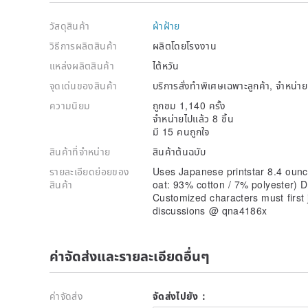
Please ask any questions within seven days of receiv
วัสดุสินค้า
ผ้าฝ้าย
Photos and pictures are tried to be presented in actu
The color error is certain, please purchase at your o
วิธีการผลิตสินค้า
ผลิตโดยโรงงาน
The size of the pattern is set by the designer, pleas
แหล่งผลิตสินค้า
ไต้หวัน
Mimi hopes everyone likes Fat Bao Tee
จุดเด่นของสินค้า
บริการสั่งทำพิเศษเฉพาะลูกค้า, จำหน่
The clothes are not produced in-house, and may b
ความนิยม
ถูกชม 1,140 ครั้ง
stock, you will be proactively notified to see if t
จำหน่ายไปแล้ว 8 ชิ้น
cancelled.
มี 15 คนถูกใจ
สินค้าที่จำหน่าย
สินค้าต้นฉบับ
รายละเอียดย่อยของ
Uses Japanese printstar 8.4 ounc
สินค้า
oat: 93% cotton / 7% polyester) Do
Customized characters must first j
discussions @ qna4186x
ค่าจัดส่งและรายละเอียดอื่นๆ
ค่าจัดส่ง
จัดส่งไปยัง：