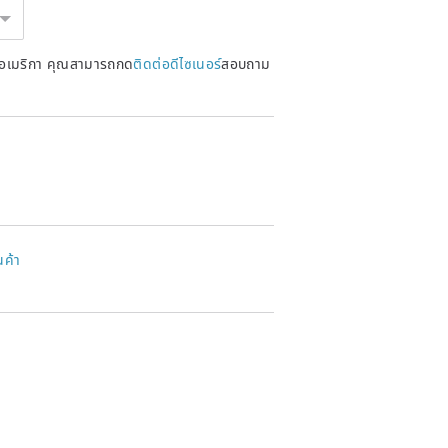
หรัฐอเมริกา คุณสามารถกด
ติดต่อดีไซเนอร์
สอบถาม
นค้า