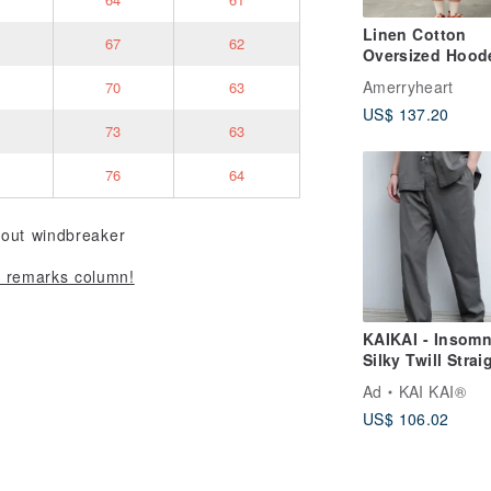
Linen Cotton
67
62
Oversized Hood
Top
Amerryheart
70
63
US$ 137.20
73
63
76
64
hout windbreaker
he remarks column!
KAIKAI - Insomn
Silky Twill Strai
Leg Trousers
Ad
KAI KAI®
US$ 106.02