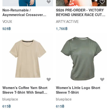
Non-Returnable /
SS26 PRE-ORDER - VICTORY
Asymmetrical Crossover
BEYOND UNISEX RACE CUT
Cropped Sweat-Wicking Top
TANK
VOUX
ARTY:ACTIVE
(Women's) - Perpetual Day
928฿
1,766฿
White
Women's Coffee Yarn Short
Women's Little Logo Short
Sleeve T-Shirt With Small
Sleeve T-Shirt
Logo Description – Coffee y
blueplace
blueplace
615฿
615฿