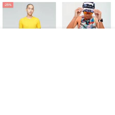
-25%
รอคิว
View Shop
Father's Day Gift / Final Sale /
SS26 PRE-ORDER - RADICAL
Moisture-Wicking Jacquard
SPEED UNISEX RACE CUT
Trim Top (Men) - Marigold
TANK
VOUX
ARTY:ACTIVE
842฿
1,766฿
-25%