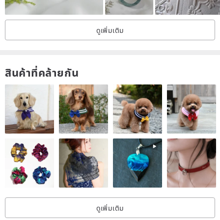
<< About the gems and ores we use >>
All the ore in the store are brought to Guangzhou Yushi in person
ดูเพิ่มเติม
every one to two months!
(Guangzhou is the world's largest jade and ore processing / sales
market)
สินค้าที่คล้ายกัน
We will control the quality and give you a preferential price directly
from the origin
Support the verification of any gemstone appraisal center, or issue
an inspection certificate on behalf of the appraisal center (extra
cost)
Buy with confidence
Need to know-
1. Customized products and modification ring are exclusive and
customized. Except for the defects of the products / shipping errors,
ดูเพิ่มเติม
no return or exchange service is provided.