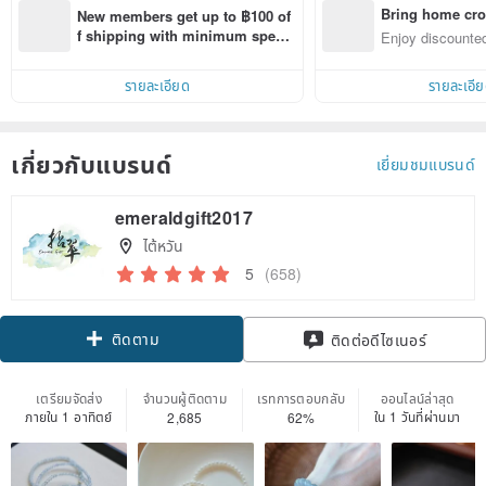
Bring home cro
New members get up to ฿100 of
n with ease
f shipping with minimum spen
Enjoy discounted
d on their first Pinkoi app order 
ct cross-border 
within 7 days!
รายละเอียด
รายละเอี
เกี่ยวกับแบรนด์
เยี่ยมชมแบรนด์
emeraldgift2017
ไต้หวัน
5
(658)
ติดตาม
ติดต่อดีไซเนอร์
เตรียมจัดส่ง
จำนวนผู้ติดตาม
เรทการตอบกลับ
ออนไลน์ล่าสุด
ภายใน 1 อาทิตย์
ใน 1 วันที่ผ่านมา
2,685
62%