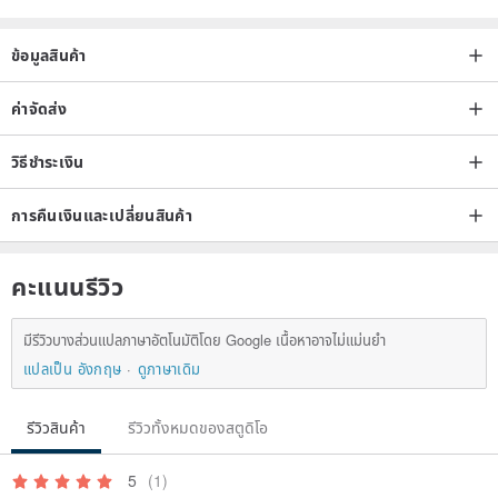
2. The design shop's products enjoy a one-month warranty period.
ข้อมูลสินค้า
The damages determined by the design shop as non-human
factors can be repaired free of charge, and human factors will be
ค่าจัดส่ง
quoted separately.
3. It takes about 15 working days to order the goods, and we will
วิธีชำระเงิน
complete it as soon as possible!
การคืนเงินและเปลี่ยนสินค้า
คะแนนรีวิว
มีรีวิวบางส่วนแปลภาษาอัตโนมัติโดย Google เนื้อหาอาจไม่แม่นยำ
แปลเป็น อังกฤษ
ดูภาษาเดิม
รีวิวสินค้า
รีวิวทั้งหมดของสตูดิโอ
5
(1)