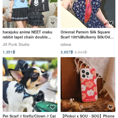
harajuku anime NEET otaku
Oriental Pattern Silk Square
rabbit lapel chain double
Scarf 100%Mulberry Silk/Ode
breasted sailor top JJ2540
to the Yi Tribe–Courage
Jill Punk Studio
odeva
1,351฿
3,657฿
6,649฿
Pet Scarf // firefly/Clown // Cat
【Pinkoi x SOU・SOU】Phone