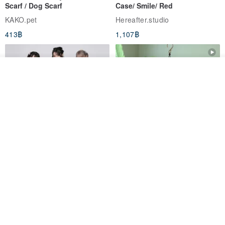
Scarf / Dog Scarf
Case/ Smile/ Red
KAKO.pet
Hereafter.studio
413฿
1,107฿
ดูสินค้าอื่นๆ ของดีไซเนอร์
View Shop
Original Mass-Produced Heart
【Simple Wooden Japanese
Declaration Lace Short-Sleeve
Wind Chime - small】Arty
Bow Tie Shirt Ruffle Love
style/ Minimalist/ Zen
Jill Punk Studio
Dionysus Artcrafts
High-Waist Short Skirt JJ2570
1,122฿
893฿
-20%