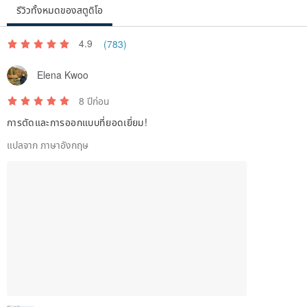
รีวิวทั้งหมดของสตูดิโอ
the message reads: "Eco".
Morse code is a form of hidden language; through these unique
4.9
(783)
symbols, we emphasize the distinctiveness of the Eco series' DNA,
while also serving as a special, understated communication from
Elena Kwoo
the brand.
8 ปีก่อน
การตัดและการออกแบบที่ยอดเยี่ยม!
FUNCTION | FUNCTIONALITY
แปลจาก ภาษาอังกฤษ
* Water repellent
FABRIC | MATERIAL
Cotton 100
MODEL MEASUREMENTS | MODEL REFERENCE
Male 188cm 73kg
Female 174cm 52kg
Both wearing size L