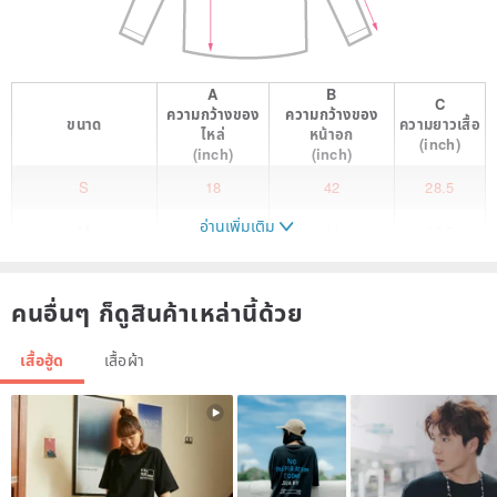
A
B
C
ความกว้างของ
ความกว้างของ
ขนาด
ความยาวเสื้อ
ไหล่
หน้าอก
(inch)
(inch)
(inch)
S
18
42
28.5
อ่านเพิ่มเติม
M
18.5
44
29.5
L
19
46
30
คนอื่นๆ ก็ดูสินค้าเหล่านี้ด้วย
XL
19.5
48
32
#WEAVISMeco #Colorblock #WaterRepellent #Cotton
เสื้อฮู้ด
เสื้อผ้า
【WEAVISM ECO Series】
EcoFashion, with over three million posts on Instagram, signifies
fashion items crafted from sustainable materials and fabrics.