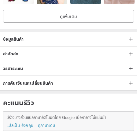
windproof, shielding you from the winter chill. The buttons,
imprinted with a unique texture, each bear a one-of-a-kind pattern,
ดูเพิ่มเติม
a thoughtful detail from the Eco series.
ข้อมูลสินค้า
ค่าจัดส่ง
วิธีชำระเงิน
FEATURE | HIGHLIGHTS
การคืนเงินและเปลี่ยนสินค้า
* Adjustable hem
* Sleeve pen pockets x4
* Total of 3 pockets
คะแนนรีวิว
* Morse code label
มีรีวิวบางส่วนแปลภาษาอัตโนมัติโดย Google เนื้อหาอาจไม่แม่นยำ
แปลเป็น อังกฤษ
ดูภาษาเดิม
【Morse Code Label】
A special identifier exclusive to the WEAVISM Eco line. Decoded,