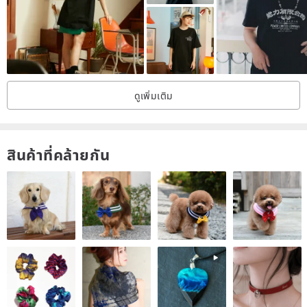
WEAVISM has been quietly practicing sustainability and
environmental protection since its inception, officially launching the
Eco line in 2020. This line utilizes organic cotton grown without
pesticides and is dyed without harmful chemical agents. The entire
garment is designed for remanufacturing, recycling, and
ดูเพิ่มเติม
biodegradability.
Strict selection of raw material sources: 1. Biodegradable 2.
สินค้าที่คล้ายกัน
Recycled 3. Remanufactured, with fabric functionality achieved
through entirely physical processes or eco-friendly, non-toxic
chemical processes.
The crisp, structured feel is the first impression this piece makes.
An external stitched pocket on one sleeve adds to the asymmetrical
elements, complemented by a large, asymmetrical front pocket that
speaks of individuality and a free spirit. The full construction is