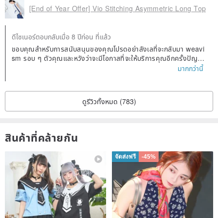
[End of Year Offer] Vio Stitching Asymmetric Long Top
CARE LABEL | CARE INSTRUCTIONS
ดีไซเนอร์ตอบกลับเมื่อ 8 ปีก่อน ที่แล้ว
* Wash in cold water
ขอบคุณสำหรับการสนับสนุนของคุณโปรดอย่าลังเลที่จะกลับมา weavi
* Tumble dry on low heat
sm รอบ ๆ ตัวคุณและหวังว่าจะมีโอกาสที่จะให้บริการคุณอีกครั้งปัญหา
* Iron on low heat
ที่เกี่ยวข้องกับสินค้าโภคภัณฑ์โปรดอย่าลังเลที่จะติดต่อเรา : D
มากกว่านี้
* Do not bleach
* Hang dry
ดูรีวิวทั้งหมด (783)
* Wash separately from other garments
MADE IN TAIWAN
สินค้าที่คล้ายกัน
จัดส่งฟรี
-45%
➖➖➖➖➖➖➖➖➖➖➖➖➖➖➖➖➖➖➖➖