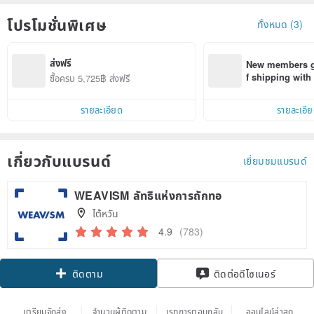
โปรโมชั่นพิเศษ
ทั้งหมด (3)
ส่งฟรี
New members ge
f shipping wit
ซื้อครบ 5,725฿ ส่งฟรี
d on their first
within 7 days!
รายละเอียด
รายละเอี
เกี่ยวกับแบรนด์
เยี่ยมชมแบรนด์
WEAVISM ลัทธิแห่งการถักทอ
ไต้หวัน
4.9
(783)
ติดตาม
ติดต่อดีไซเนอร์
เตรียมจัดส่ง
จำนวนผู้ติดตาม
เรทการตอบกลับ
ออนไลน์ล่าสุด