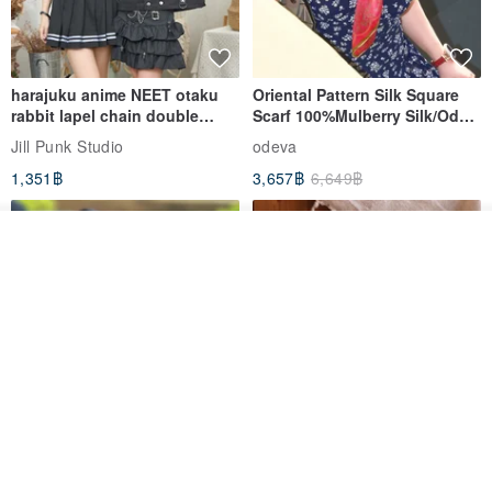
harajuku anime NEET otaku
Oriental Pattern Silk Square
rabbit lapel chain double
Scarf 100%Mulberry Silk/Ode
breasted sailor top JJ2540
to the Yi Tribe–Courage
Jill Punk Studio
odeva
1,351฿
3,657฿
6,649฿
วางในรถเข็น
ถูกใจ
View Shop
Pet Scarf // firefly/Clown // Cat
【Pinkoi x SOU・SOU】Phone
Scarf / Dog Scarf
Case/ Smile/ Red