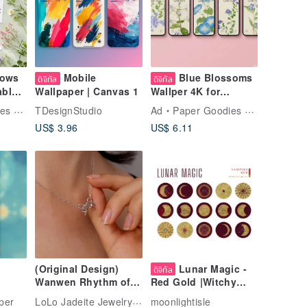
dows
Mobile
Blue Blossoms
ดิจิทัล
ดิจิทัล
able
Wallpaper | Canvas 1
Wallper 4K for
iPhone, iPad,
udio
TDesignStudio
Ad
Paper Goodies Studio
Androind Phone &
US$ 3.96
US$ 6.11
Tablet
(Original Design)
Lunar Magic -
ดิจิทัล
Wanwen Rhythm of
Red Gold |Witchy
Necklace
in
Tarot Moon
LoLo Jadeite Jewelry studio
per
moonlightisle