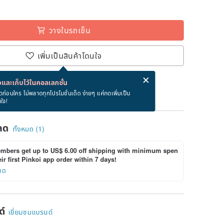
วางในรถเข็น
เพิ่มเป็นสินค้าโดนใจ
่ง eCard ฟรีเมื่อซื้อสินค้า!
eCard คืออะไร?
และเก็บไว้ในคอลเลกชั่น
ลังจากชำระเงิน
ดก่อนใคร ไม่พลาดทุกโปรโมชั่นเด็ด ง่ายๆ แค่กดเพิ่มเป็น
นใจ!
ลด
ทั้งหมด (1)
bers get up to US$ 6.00 off shipping with minimum spen
ir first Pinkoi app order within 7 days!
ยด
ด์
เยี่ยมชมแบรนด์