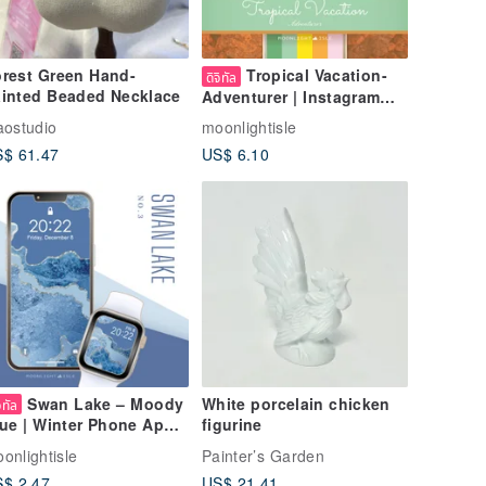
rest Green Hand-
Tropical Vacation-
ดิจิทัล
inted Beaded Necklace
Adventurer | Instagram
Story Highlight Cover
aostudio
moonlightisle
Instant Download
$ 61.47
US$ 6.10
Swan Lake – Moody
White porcelain chicken
จิทัล
figurine
ue | Winter Phone Apple
atch Background
onlightisle
Painter’s Garden
llpaper
$ 2.47
US$ 21.41