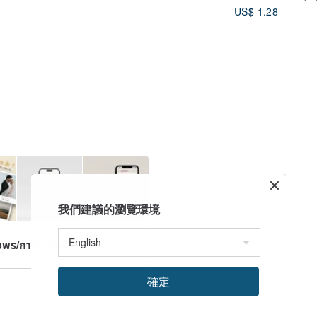
Starry Night
US$ 1.28
我們建議的瀏覽環境
พร/การ์ดเชิญดิจิทัล
確定