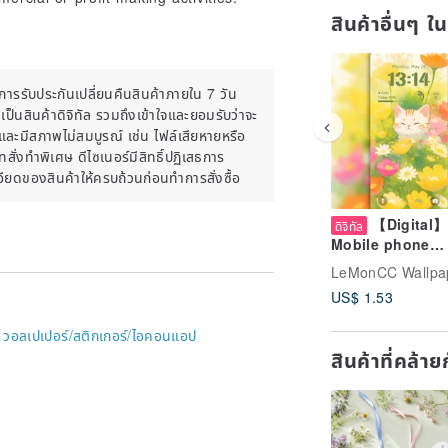
สินค้าอื่นๆ ใ
มีการรับประกันเปลี่ยนคืนสินค้าภายใน 7 วัน
เป็นสินค้าดิจิทัล รวมถึงเข้าใจและยอมรับว่าจะ
นิและมีสภาพไม่สมบูรณ์ เช่น ไฟล์เสียหายหรือ
ั่งทำพิเศษ ดีไซเนอร์มีสิทธิ์ปฏิเสธการ
เอียดของสินค้าให้ครบถ้วนก่อนทำการสั่งซื้อ
【Digital】
ดิจิทัล
Mobile phone
wallpaper | Cat 
LeMonCC Wallpa
Flower
US$ 1.53
-
วอลเปเปอร์/สติกเกอร์/ไอคอนแอป
สินค้าที่คล้า