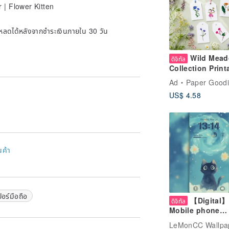
| Flower Kitten
์โหลดได้หลังจากชำระเงินภายใน 30 วัน
Wild Mea
ดิจิทัล
Collection Print
Gift Tag. Digital
Ad
Paper Goodies St
Download
US$ 4.58
(PDF/JPG/PNG)
นค้า
อร์มือถือ
【Digital】
ดิจิทัล
Mobile phone
wallpaper | Cat 
LeMonCC Wallpa