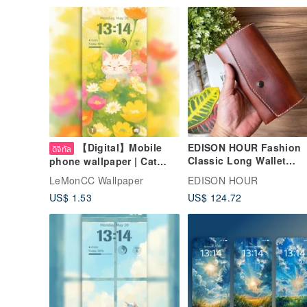
【Digital】Mobile
EDISON HOUR Fashion
ดิจิทัล
Classic Long Wallet
phone wallpaper | Cat
(Chestnut) Purse Wallet
with Flower
LeMonCC Wallpaper
EDISON HOUR
US$ 1.53
US$ 124.72