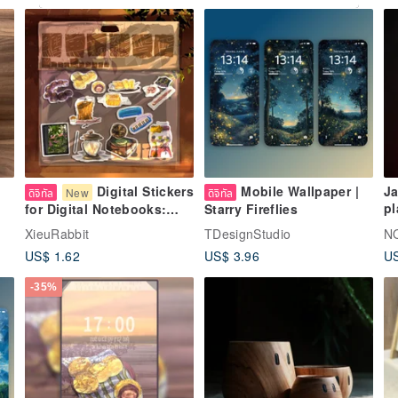
Digital Stickers
Mobile Wallpaper |
Ja
ดิจิทัล
New
ดิจิทัล
pl
for Digital Notebooks:
Starry Fireflies
C
Food & Drink Illustrations
XieuRabbit
TDesignStudio
N
Ha
01 [Digital File]
US$ 1.62
US$ 3.96
US
-35%