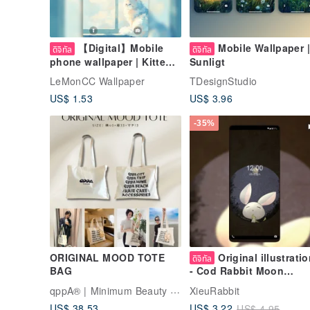
【Digital】Mobile
Mobile Wallpaper |
ดิจิทัล
ดิจิทัล
phone wallpaper | Kitten
Sunligt
besides window
LeMonCC Wallpaper
TDesignStudio
US$ 1.53
US$ 3.96
-35%
ORIGINAL MOOD TOTE
Original illustratio
ดิจิทัล
BAG
- Cod Rabbit Moon
Viewing Personalized
qppA®︎ | Minimum Beauty Life
XieuRabbit
Mobile Phone Wallpape
US$ 38.53
US$ 3.22
US$ 4.95