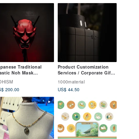
panese Traditional
Product Customization
astic Noh Mask
Services / Corporate Gifts
ollection handmade
/ Eco-friendly Materials
OHISM
1000material
nnya theater Kabuki
$ 200.00
US$ 44.50