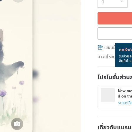
เขียนข้อความและส
กดหัวใจ
ดาวน์โหลดได้ทันทีห
รับส่วนล
สินค้าโด
โปรโมชั่นส่วน
New mem
d on the
รายละเอี
เกี่ยวกับแบรน