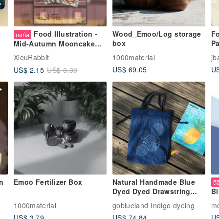
Food Illustration -
Wood_Emoo/Log storage
Fo
ดิจิทัล
box
Pa
Mid-Autumn Mooncake
Personalized Mobile
XieuRabbit
1000material
jb
Wallpaper 【Digital File】
US$ 69.05
US
US$ 2.15
US$ 3.30
n
Emoo Fertilizer Box
Natural Handmade Blue
ดิ
Dyed Dyed Drawstring
Bl
Tote Bag
W
1000material
goblueland Indigo dyeing
mo
r
Wa
US$ 3.79
US$ 74.84
US