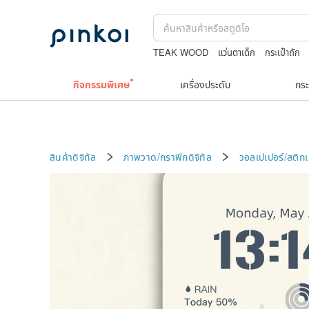
TEAK WOOD
แว่นตาเด็ก
กระเป๋าถัก
washi tape
Miffy
กิจกรรมพิเศษ
เครื่องประดับ
กระ
สินค้าดิจิทัล
ภาพวาด/กราฟิกดิจิทัล
วอลเปเปอร์/สติก