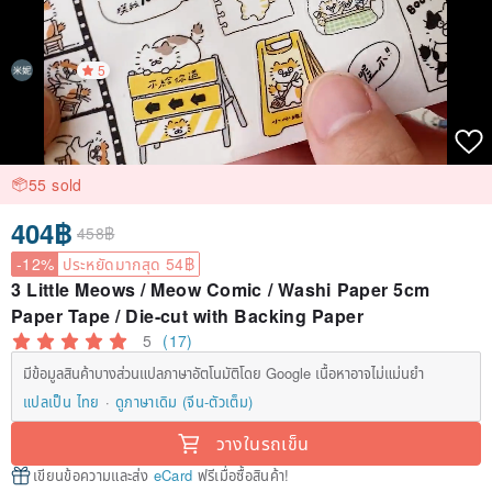
5
55 sold
404฿
458฿
-12%
ประหยัดมากสุด 54฿
3 Little Meows / Meow Comic / Washi Paper 5cm
Paper Tape / Die-cut with Backing Paper
5
(17)
มีข้อมูลสินค้าบางส่วนแปลภาษาอัตโนมัติโดย Google เนื้อหาอาจไม่แม่นยำ
แปลเป็น ไทย
ดูภาษาเดิม (จีน-ตัวเต็ม)
วางในรถเข็น
เขียนข้อความและส่ง
eCard
ฟรีเมื่อซื้อสินค้า!