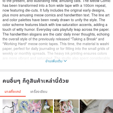
to the present, and illustrating new, amusing cats. The Meow Comic
has been transformed into a 5cm wide tape with a 100cm repeat,
now featuring die-cuts. It fully includes the original early designs,
plus more amusing meow comics and handwritten text. The line art
and color palettes have been newly drawn to unify the style. The
color scheme features black with low-saturation accents, adding a
touch of witty humor. Everyday cats playfully leap across the paper.
The handwritten slogans are the cats' daily inner thoughts, echoing
the overall style of the previously released "Taking a Break" and
"Working Hard" meow comic tapes. This time, the material is washi
paper, perfect for daily journaling or for fitting into the small grids of
weekly or monthly spreads. The heavy ink printing ensures colors
are more vibrant and saturated. The studio also spent considerable
อ่านเพิ่มเติม
time creating the die-cuts, so the cut version can be easily peeled
and applied. We hope this makes it more convenient for everyone
to use. Let's start collaging together once you receive it! 3 Little
Meows An illustration brand formed by three cats, depicting life's
คนอื่นๆ ก็ดูสินค้าเหล่านี้ด้วย
small moments through their feline characters. They are sometimes
lazy, irritable, mischievous, clingy, and self-centered. We hope that
มาสกิ้งเทป
เครื่องเขียน
through 3 Little Meows, you can see a little bit of yourself. We enjoy
flat graphic illustrations and creating humorous four-panel comics.
Recently, we've been experimenting with short animations, finding it
quite amusing to see the cats come to life!