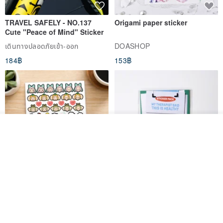
TRAVEL SAFELY - NO.137
Origami paper sticker
Cute "Peace of Mind" Sticker
เดินทางปลอดภัยเข้า-ออก
DOASHOP
184฿
153฿
วางในรถเข็น
ถูกใจ
View Shop
สติกเกอร์ | เอลล่าโน๊ต
เซ็ตสติกเกอร์ MY THERAPIST
SAID THIS IS HEALTHY
SISIDEA
ease around
60฿
280฿