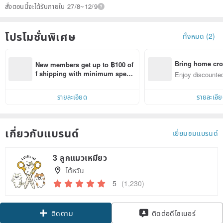
สั่งตอนนี้จะได้รับภายใน 27/8~12/9
โปรโมชั่นพิเศษ
ทั้งหมด (2)
Bring home cro
New members get up to ฿100 of
n with ease
f shipping with minimum spen
Enjoy discounted
d on their first Pinkoi app order 
ct cross-border 
within 7 days!
รายละเอียด
รายละเอี
เกี่ยวกับแบรนด์
เยี่ยมชมแบรนด์
3 ลูกแมวเหมียว
ไต้หวัน
5
(1,230)
Claim coupon
ติดต่อดีไซเนอร์
ติดตาม