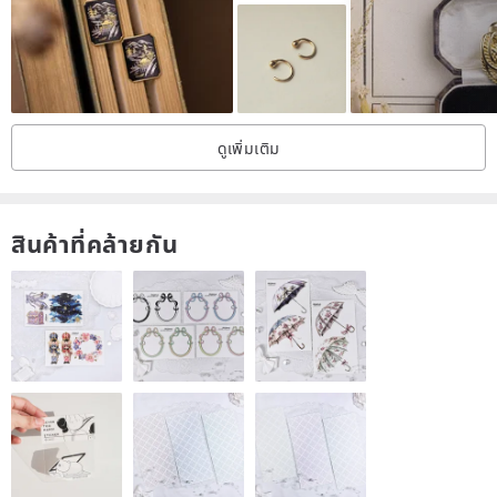
Screw-on Clip-On(with Clip-On cover!)
Length: Approximately 4.4 cm (including pierced earrings)
Weight: Approximately 9.3g on one side (Approximately 18.5g on
ดูเพิ่มเติม
both sides)
Material: mixed metal, ruby zoisite, garnet, moss agate, brass
สินค้าที่คล้ายกัน