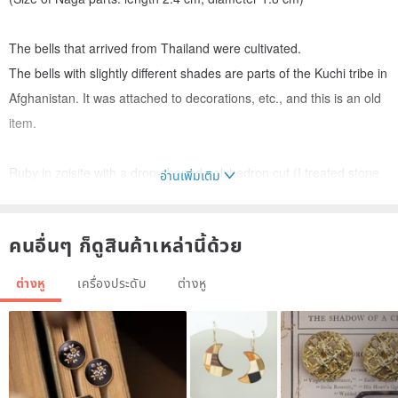
The bells that arrived from Thailand were cultivated.
The bells with slightly different shades are parts of the Kuchi tribe in
Afghanistan. It was attached to decorations, etc., and this is an old
item.
Ruby in zoisite with a drop-shaped polyhedron cut (I treated stone
อ่านเพิ่มเติม
beads in which ruby can be seen in the zoisite.
I matched the same cut garnet and moss agate.
คนอื่นๆ ก็ดูสินค้าเหล่านี้ด้วย
It is a voluminous earring that you can enjoy a sense of ethnicity.
ต่างหู
เครื่องประดับ
ต่างหู
* One of them weighs less than 10g.
You can change it! ]
Hook type earrings