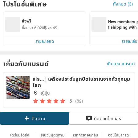
โปรโมชั่นพิเศษ
ทั้งหมด (3)
ส่งฟรี
New members ge
f shipping wit
ซื้อครบ 6,920฿ ส่งฟรี
d on their first
within 7 days!
รายละเอียด
รายละเอี
เกี่ยวกับแบรนด์
เยี่ยมชมแบรนด์
ais... | เครื่องประดับลูกปัดโบราณจากทั่วทุกมุม
โลก
ญี่ปุ่น
5
(82)
Claim coupon
ติดต่อดีไซเนอร์
ติดตาม
เตรียมจัดส่ง
จำนวนผู้ติดตาม
เรทการตอบกลับ
ออนไลน์ล่าสุด