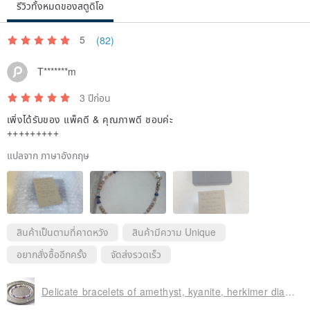
รีวิวทั้งหมดของสตูดิโอ
5
(82)
T*******m
3 ปีก่อน
เพิ่งได้รับของ แพ็คดี & คุณภาพดี ชอบค่ะ
+++++++++
แปลจาก ภาษาอังกฤษ
สินค้าเป็นตามที่คาดหวัง
สินค้ามีความ Unique
อยากสั่งซื้ออีกครั้ง
จัดส่งรวดเร็ว
Delicate bracelets of amethyst, kyanite, herkimer diamond, apatite, quartz, gooseberry and pink opal