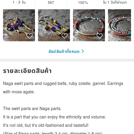
1 - 3 วัน
ใน 1 วันที่ผ่านมา
567
100%
ช้อปสินค้าทั้งหมด
รายละเอียดสินค้า
Naga swirl parts and rugged bells, ruby zoisite, garnet. Earrings
with moss agate.
The swirl parts are Naga parts.
It is a part that you can enjoy the ethnicity and volume.
It's not old, but it's old-fashioned and tasteful!
(Size of Naga parts: length 2.4 cm, diameter 1.8 cm)