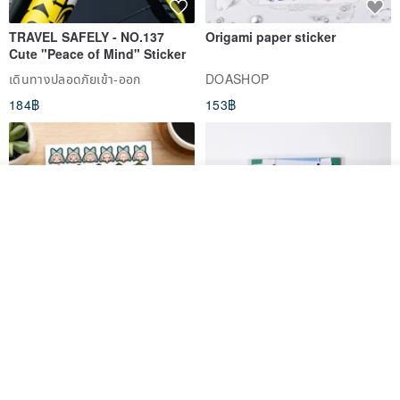
TRAVEL SAFELY - NO.137
Origami paper sticker
Cute "Peace of Mind" Sticker
เดินทางปลอดภัยเข้า-ออก
DOASHOP
184฿
153฿
รอคิว
ถูกใจ
View Shop
สติกเกอร์ | เอลล่าโน๊ต
เซ็ตสติกเกอร์ MY THERAPIST
SAID THIS IS HEALTHY
SISIDEA
ease around
60฿
280฿