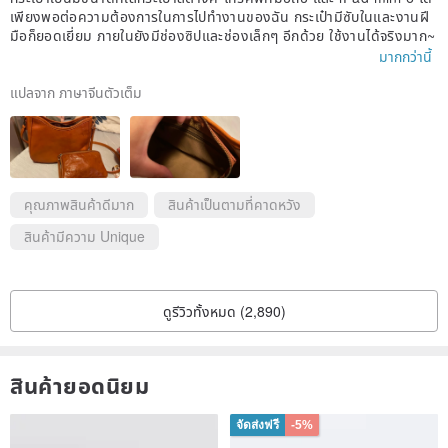
แสดง
เพียงพอต่อความต้องการในการไปทำงานของฉัน กระเป๋ามีซับในและงานฝี
◇ วัสดุส่วนใหญ่ของผลิตภัณฑ์นี้ถูกนำเข้าจากประเทศจีน, ยุโรป, ออสเตรีย,
มือก็ยอดเยี่ยม ภายในยังมีช่องซิปและช่องเล็กๆ อีกด้วย ใช้งานได้จริงมาก~
มากกว่านี้
และอาร์เจนตินา และนำมาผลิตให้เสร็จในญี่ปุ่น วัสดุบางส่วนจำเป็นต้องระบุ
ประเทศต้นกำเนิด ดังนั้นอาจมีสติกเกอร์ "made in China," "made in
แปลจาก ภาษาจีนตัวเต็ม
Argentina," หรือ "made in Australia" ติดอยู่ ขอขอบคุณสำหรับความเข้าใจ
ล่วงหน้า
◇ หากมีข้อสงสัยอื่นๆ โปรดสอบถามก่อนการซื้อได้เลย
คุณภาพสินค้าดีมาก
สินค้าเป็นตามที่คาดหวัง
สินค้ามีความ Unique
ดูรีวิวทั้งหมด (2,890)
สินค้ายอดนิยม
จัดส่งฟรี
-5%