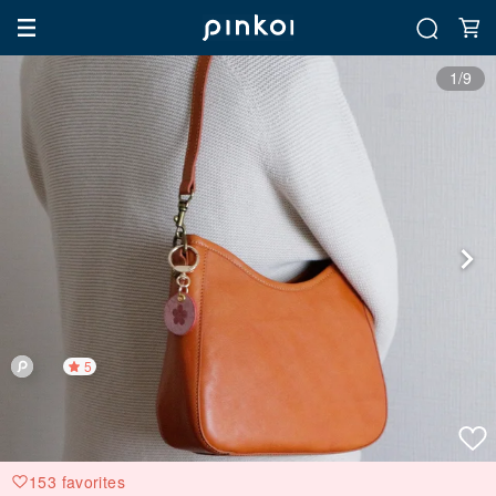
1/9
5
153 favorites