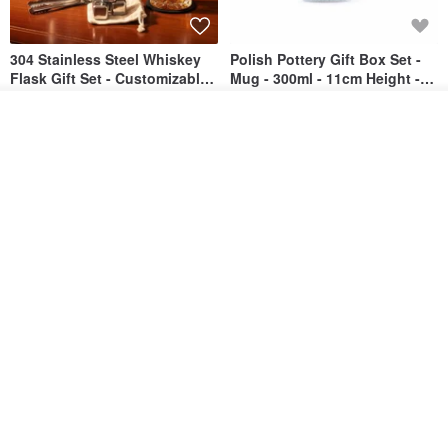
304 Stainless Steel Whiskey
Polish Pottery Gift Box Set -
Flask Gift Set - Customizable
Mug - 300ml - 11cm Height -
Engraving - Father's Day Gift
Fern Pattern
FREED
dearpo-co
วางในรถเข็น
1,924฿
1,719฿
1,809฿
ถูกใจ
View Shop
[Mùchūn Life] 240ml Shāmù
Mug - Little Snow
Tianmu Glaze Round Teapot
by Master Ye Minxiang
NATURE GLAZE สตูดิโอเซรามิก
goodday-ankeng