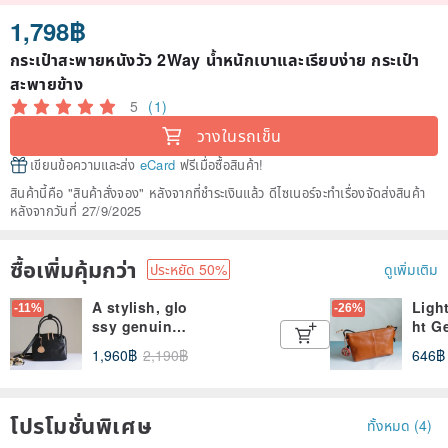
1,798฿
กระเป๋าสะพายหนังวัว 2Way น้ำหนักเบาและเรียบง่าย กระเป๋า
สะพายข้าง
5
(1)
วางในรถเข็น
เขียนข้อความและส่ง
eCard
ฟรีเมื่อซื้อสินค้า!
สินค้านี้คือ "สินค้าสั่งจอง" หลังจากที่ชำระเงินแล้ว ดีไซเนอร์จะทำเรื่องจัดส่งสินค้า
หลังจากวันที่ 27/9/2025
ซื้อเพิ่มคุ้มกว่า
ประหยัด 50%
ดูเพิ่มเติม
A stylish, glo
Ligh
-11%
-26%
ssy genuine 
ht G
leather hand
e Le
1,960฿
2,190฿
646฿
bag that can 
r Sh
be worn as 
r Bag
a crossbody 
ossb
โปรโมชั่นพิเศษ
or a 2-way s
Pouc
ทั้งหมด (4)
houlder ba
ts Lo