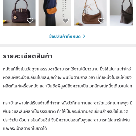
ช้อปสินค้าทั้งหมด
รายละเอียดสินค้า
หนังแท้ซึ่งเป็นวัสดุจากธรรมชาติสามารถใช้งานได้ยาวนาน ยิ่งใช้ไปนานเท่าไหร่
ผิวสัมผัสจะยิ่งเปลี่ยนไปและมูลค่าจะเพิ่มขึ้นตามกาลเวลา นี่คือหนึ่งในเสน่ห์ของ
ผลิตภัณฑ์เครื่องหนัง และเป็นข้อพิสูจน์ถึงความเป็นเอกลักษณ์หนึ่งเดียวในโลก
กระเป๋าสะพายไหล่เรียบง่ายที่ทำจากหนังวัวที่ทนทานและฮาร์ดแวร์คุณภาพสูง มี
พื้นผิวและสัมผัสที่เป็นธรรมชาติ ทำให้เป็นกระเป๋าที่ยอดเยี่ยมสำหรับใช้ในชีวิต
ประจำวัน ด้วยการปิดด้วยซิป จึงมีความปลอดภัยสูงและสามารถใส่สมาร์ทโฟน
และกระเป๋าสตางค์ใบยาวได้