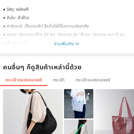
● วัสดุ: หนังแท้
● ซับใน: ผ้าฝ้าย
● ฮาร์ดแวร์: เป็นแบบซิป จึงมั่นใจได้ในความปลอดภัย
● ขนาด: ประมาณ กว้าง 22 ซม. ประมาณ สูง 18 ซม. ประมาณ หนา 5 ซม.
● พื้นผิว: ปกติ
อ่านเพิ่มเติม
● น้ำหนัก: 400 กรัม
● สายสะพายไหล่: ประมาณ 115 ซม., สามารถปรับได้ 5 ระดับ
คนอื่นๆ ก็ดูสินค้าเหล่านี้ด้วย
● สายสะพายไหล่สำหรับคล้องบ่า: ประมาณ 60 ซม., ไม่สามารถปรับได้
จี้รูปดอกซากุระมีจำหน่ายแยกต่างหาก
กระเป๋าแมสเซนเจอร์
กระเป๋า
กระเป๋าแมสเซนเจอร์
♡ โปรดอ่านเพื่อหลีกเลี่ยงปัญหา
pinkoi.com/product/mWLmQhpi
โปรดทราบว่าสีของสินค้าอาจแตกต่างจากของจริงเล็กน้อยขึ้นอยู่กับสภาพ
แวดล้อมของคอมพิวเตอร์ที่คุณใช้ นอกจากนี้ยังมีกลิ่นของผลิตภัณฑ์หนังแท้
ใหม่ โปรดทำความเข้าใจ