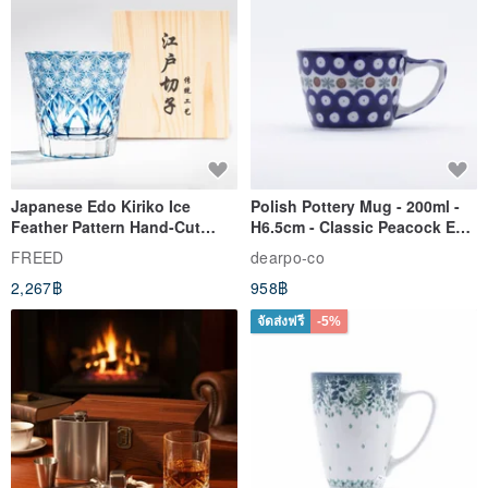
Japanese Edo Kiriko Ice
Polish Pottery Mug - 200ml -
Feather Pattern Hand-Cut
H6.5cm - Classic Peacock Eye
Whisky Glass - Blue Engraved
& Dragonfly
FREED
dearpo-co
Gift for Dad
2,267฿
958฿
จัดส่งฟรี
-5%