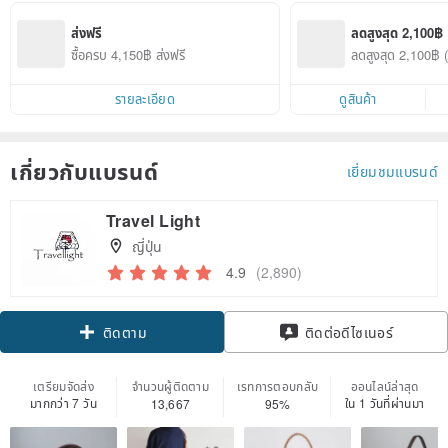
g, in classic 
Walle
black.
rfect
ส่งฟรี
ลดสูงสุด 2,100฿
ravel
ซื้อครบ 4,150฿ ส่งฟรี
ลดสูงสุด 2,100฿ (เ
ings
การ)
d Wa
รายละเอียด
ดูสินค้า
เกี่ยวกับแบรนด์
เยี่ยมชมแบรนด์
Travel Light
ญี่ปุ่น
4.9
(2,890)
Claim coupon
ติดต่อดีไซเนอร์
ติดตาม
เตรียมจัดส่ง
จำนวนผู้ติดตาม
เรทการตอบกลับ
ออนไลน์ล่าสุด
มากกว่า 7 วัน
ใน 1 วันที่ผ่านมา
13,667
95%