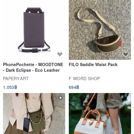
PhonePochette - MOODTONE
FILO Saddle Waist Pack
- Dark Eclipse - Eco Leather
PAPERY.ART
F WORD SHOP
1,053฿
694฿