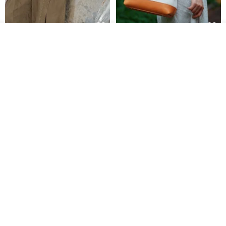
วางในรถเข็น
AOKING Crossbody Phone
Vintage Canvas and Leather
ถูกใจ
View Shop
Bag XK58422F green
Doctor Bag | Handmade 2Way
Purse | Retro Frame Bag wi
aoking-hk
LEVAS | กระเป๋าผ้าใบผสมหนังแท้
1,766฿
3,377฿
-12%
PhonePochette - Pure - Cocoa
【bitplay】กระเป๋าสะพาย
- Eco Leather
Essential 0.5L ขนาดพกพา |
กระเป๋าสะพายข้าง