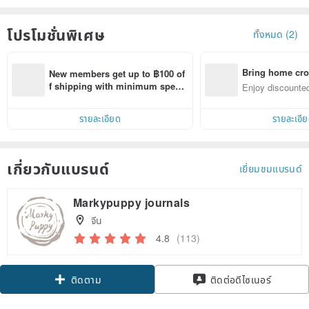
โปรโมชั่นพิเศษ
ทั้งหมด (2)
Bring home cro
New members get up to ฿100 of
n with ease
f shipping with minimum spen
Enjoy discounted
d on their first Pinkoi app order 
ct cross-border 
within 7 days!
รายละเอียด
รายละเอี
เกี่ยวกับแบรนด์
เยี่ยมชมแบรนด์
Markypuppy journals
จีน
4.8
(113)
Claim coupon
ติดต่อดีไซเนอร์
ติดตาม