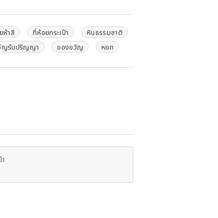
ยห้าสี
ที่ห้อยกระเป๋า
หินธรรมชาติ
ัญรับปริญญา
ของขวัญ
หยก
gathers blessings
arded as a lucky stone full of vitality
symbolizes spring, new beginnings,
tive energy into life, helping to let go
f mind.
 gemstone for attracting wealth and
 good relationships, opportunities, and
s, and life. It is thus highly favored
o improve their luck.
ยำ
ons such as festivals, the start of
 gemstone that embodies beautiful
cera thread" or "long-life thread," and