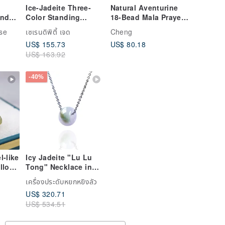
Ice-Jadeite Three-
Natural Aventurine
and
Color Standing
18-Bead Mala Prayer
Guanyin Pendant |
Beads with Six-
ise
เซเรนดิพิตี้ เจด
Cheng
Natural Grade A
Syllable Mantra
US$ 155.73
US$ 80.18
Burmese Jadeite
Spacer Beads, 16mm
US$ 163.92
-40%
l-like
Icy Jadeite "Lu Lu
llow
Tong" Necklace in
ne
Three Colors |
เครื่องประดับหยกหยิงลัว
ndant
Natural Burmese
US$ 320.71
se
Type A Jadeite | A
US$ 534.51
)
Gift for All
Successes