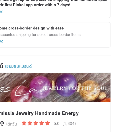
ir first Pinkoi app order within 7 days!
ยด
ome cross-border design with ease
scounted shipping for select cross-border items
ยด
ด์
เยี่ยมชมแบรนด์
missla Jewelry Handmade Energy
5.0
(1,304)
ไต้หวัน