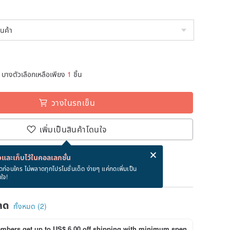
บางตัวเลือกเหลือเพียง
1
ชิ้น
วางในรถเข็น
เพิ่มเป็นสินค้าโดนใจ
่ง eCard ฟรีเมื่อซื้อสินค้า!
eCard คืออะไร?
และเก็บไว้ในคอลเลกชั่น
หลังชำระเงิน (ไม่นับรวมวันศุกร์-อาทิตย์)
ดก่อนใคร ไม่พลาดทุกโปรโมชั่นเด็ด ง่ายๆ แค่กดเพิ่มเป็น
นใจ!
ลด
ทั้งหมด (2)
bers get up to US$ 6.00 off shipping with minimum spen