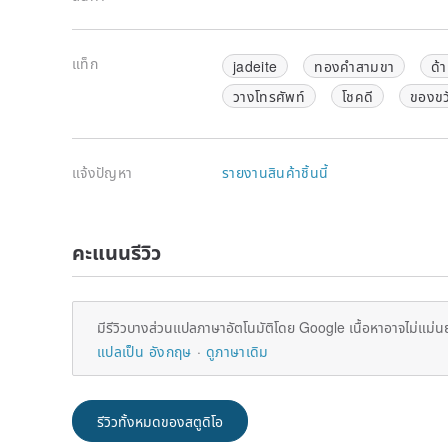
[ Aventurine: Lucky Wealth Attraction ] Aventurine
✨ Symbolizes joy and positive energy
แท็ก
jadeite
ทองคำสามขา
ด้า
✨ Helps to relax the body and mind, relieving stress
✨ Signifies enhanced judgment and self-confidence
วางโทรศัพท์
โชคดี
ของขว
✨ Attracts helpful people, welcomes good luck, and 
Aventurine corresponds to the heart chakra and is reg
and hope in energy culture. Its emerald green color 
แจ้งปัญหา
รายงานสินค้าชิ้นนี้
abundance, and growth, signifying the infusion of posi
of worries and maintain a peaceful and joyful state o
คะแนนรีวิว
Additionally, Aventurine is considered an auspicious
helpful people by many, symbolizing the attraction of
abundant energy, leading to smoother careers, finance
by entrepreneurs, office workers, and those wishing t
มีรีวิวบางส่วนแปลภาษาอัตโนมัติโดย Google เนื้อหาอาจไม่แม่น
Whether worn daily or carried during important occasi
แปลเป็น อังกฤษ
ดูภาษาเดิม
work, or business openings, Aventurine is an energy
meanings and symbolizes luck and prosperity.
[ Five-Colored Thread ] Origin
รีวิวทั้งหมดของสตูดิโอ
The five-colored thread is also known as the "five-vis