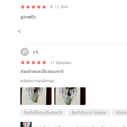
is also called the "vajra thread." The characteristic of
5
(1,304)
made of five different colored fine threads woven tog
yellow, cyan, white, black, and red—represent the C
รูปภาพรีวิว
Earth, Wood, Metal, Water, and Fire; as well as the "
North, and South. Therefore, it is believed in folklo
from the eight directions, the evil energies of the fo
poisonous creatures, earning it the alternative names 
loop." From Song dynasty poetry, it is known that thi
accessory and a symbol of love and union, also call
parts of China, wearing it from the Dragon Boat Festi
s*k
evolving into the "Daughters' Festival" where pomeg
multicolored silk threads. Due to regional customs, no
11 เดือนก่อน
cord" or "concentric thread," while southern regions 
เรียบง่ายและเป็นธรรมชาติ
thread" and "life-extending thread" for warding off ev
แปลจาก ภาษาอังกฤษ
The fundamental classic of Tang Mi, the "Mahavairo
cultivation method of the "Vajra Thread Method": "W
the finest threads, wash them with fragrant water, en
maiden weave them together, combining the five colo
Tathagatas' mantras should be used to consecrate on
completion of all matters should be used for overall 
สินค้าเป็นตามที่คาดหวัง
สินค้ามีความ Unique
บริการ
referred to as the "Five Colors of the Tathagatas": wh
(blue), consecrated by the mantras of Mahavairoc
Amoghasiddhi Buddha, Amitabha Buddha, and Dundub