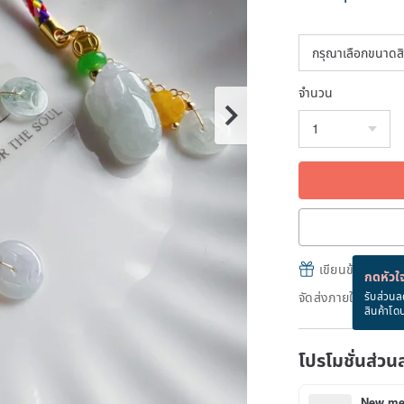
จำนวน
เขียนข้อความและส
กดหัวใจ
จัดส่งภายใน 24 ชม. 
รับส่วนล
สินค้าโด
โปรโมชั่นส่วน
New mem