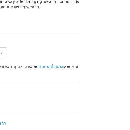
run away after bringing wealth home. This
oad attracting wealth.
d," is a widely circulated auspicious
 that the Golden Toad was originally a
l, it began carrying gold coins in its
ecoming a symbol of attracting wealth
หรัฐอเมริกา คุณสามารถกด
ติดต่อดีไซเนอร์
สอบถาม
 three legs. Folklore suggests its
wealth, preventing it from flowing
ntrepreneurs, and collectors. Many
ad symbolizes abundant financial
th, as well as the blessing of
ion, the three-legged toad carries
e, and auspiciousness, making it a
นค้า
ections.