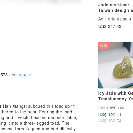
Jade necklace -
Taiwan design 
making
Ad
orientalsunr
rew up surrounded by the beauty and
US$ 347.43
e bestows auspiciousness for a lifetime.
e an intangible force,
this energy with everyone who needs it,
-5%
d quality.
out 1.82x1.15x1.1cm
,573 -
พวงกุญแจ
ad size about 1.8x1.1x0.9cm
t 1.9x1.1x1cm
Icy Jade with Ge
Translucency Ye
Jade Rough Sto
 Han Xiangzi subdued this toad spirit,
เซเรนดิพิตี้ เจด
"Wu Shi Pai" Pe
athered to the poor. Fearing the toad
US$ 126.11
| Natural Burme
ong and it would become uncontrollable,
US$ 132.74
Jadeite (A-grade
ning it into a three-legged toad. The
became three-legged and had difficulty
] 🐸💰