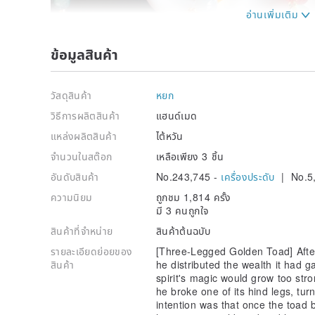
Welcome to missla Jewelry Handmade Energy
ข้อมูลสินค้า
The owner's mother, of Burmese Chinese descent, g
value of jade.
The light of jade, the glow of the East, beautiful jad
วัสดุสินค้า
หยก
She believes that wearing crystal and jade can becom
conquering various difficulties, and wishes to share 
วิธีการผลิตสินค้า
แฮนด์เมด
to bring happiness and represent one's aspirations an
แหล่งผลิตสินค้า
ไต้หวัน
====================
| Material |
จำนวนในสต๊อก
เหลือเพียง 3 ชิ้น
▪ Natural Burmese Jadeite
A white jade three-legged golden toad measures ab
อันดับสินค้า
No.243,745 -
เครื่องประดับ
| No.5
B light green floating flower three-legged golden to
ความนิยม
ถูกชม 1,814 ครั้ง
C Bingqing jade three-legged golden toad size abou
มี 3 คนถูกใจ
▪ Natural Burmese Jadeite - Ancient Coin
▪ Qian Qing Jade Abacus Beads
สินค้าที่จำหน่าย
สินค้าต้นฉบับ
▪ Aventurine Four-Leaf Clover
รายละเอียดย่อยของ
[Three-Legged Golden Toad] After
▪ Five-Colored Thread
สินค้า
he distributed the wealth it had g
▪ Sand Gold Ancient Coin
spirit's magic would grow too str
▪ Total length approximately 11cm
he broke one of its hind legs, tur
====================
intention was that once the toad 
[ Three-Legged Toad: Attracting Wealth and Fortune 