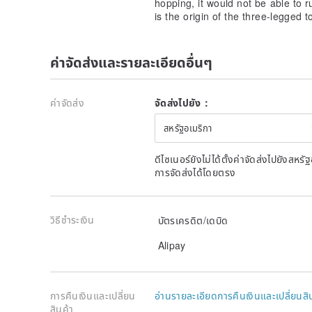
hopping, it would not be able to 
is the origin of the three-legged t
✨ Attracts wealth and fortune
✨ Symbolizes abundant financial resources
✨ Gathers and retains wealth
ค่าจัดส่งและรายละเอียดอื่นๆ
✨ Prosperous business
✨ Wealth and auspiciousness
The three-legged toad, also known as the "Golden Toa
ค่าจัดส่ง
จัดส่งไปยัง：
beast for attracting wealth in folklore. Legend has it
spiritual beast. After being enlightened by an immorta
สหรัฐอเมริกา
mouth, bringing wealth to the common people, thus b
and gathering fortune.
ดีไซเนอร์ยังไม่ได้ตั้งค่าจัดส่งไปยังส
การจัดส่งได้โดยตรง
The most distinctive feature of the Golden Toad is its
meaning is to "bite money into the house and gather 
out," making it highly favored by business people, e
วิธีชำระเงิน
believe that wearing or displaying a three-legged to
บัตรเครดิต/เดบิด
resources, prosperous business, and overflowing weal
Alipay
retaining wealth and continuous good fortune.
Whether as a jade carving, pendant, or home decorat
beautiful blessings of attracting wealth, good fortun
การคืนเงินและเปลี่ยน
อ่านรายละเอียดการคืนเงินและเปลี่ยนสิ
popular classic theme for both gifts and personal coll
สินค้า