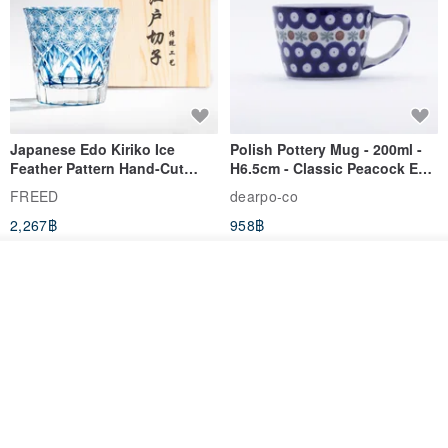
Japanese Edo Kiriko Ice
Polish Pottery Mug - 200ml -
Feather Pattern Hand-Cut
H6.5cm - Classic Peacock Eye
Whisky Glass - Blue Engraved
& Dragonfly
FREED
dearpo-co
Gift for Dad
2,267฿
958฿
จัดส่งฟรี
-5%
ดูสินค้าอื่นๆ ของดีไซเนอร์
View Shop