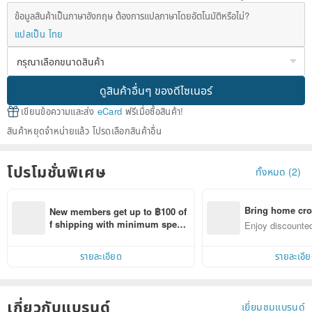
ข้อมูลสินค้าเป็นภาษาอังกฤษ ต้องการแปลภาษาโดยอัตโนมัติหรือไม่?
แปลเป็น ไทย
ดูสินค้าอื่นๆ ของดีไซเนอร์
เขียนข้อความและส่ง
eCard
ฟรีเมื่อซื้อสินค้า!
สินค้าหยุดจำหน่ายแล้ว โปรดเลือกสินค้าอื่น
โปรโมชั่นพิเศษ
ทั้งหมด (2)
Bring home cro
New members get up to ฿100 of
n with ease
f shipping with minimum spen
Enjoy discounted
d on their first Pinkoi app order 
ct cross-border 
within 7 days!
รายละเอียด
รายละเอี
เกี่ยวกับแบรนด์
เยี่ยมชมแบรนด์