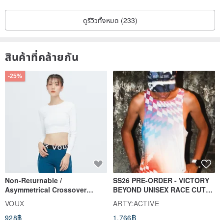
ดูรีวิวทั้งหมด (233)
สินค้าที่คล้ายกัน
-25%
Non-Returnable /
SS26 PRE-ORDER - VICTORY
Asymmetrical Crossover
BEYOND UNISEX RACE CUT
Cropped Sweat-Wicking Top
TANK
VOUX
ARTY:ACTIVE
(Women's) - Perpetual Day
928฿
1,766฿
White