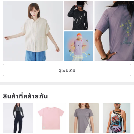
Main color: Fairy White Fog Blue Fairy White Pre-sale Fog Blue
Pre-sale Sleeve type: Puff sleeve Ingredient content: 51%
(inclusive) -70% (inclusive) Pattern culture: Other Year season:
Summer 2020 Sleeve length: Short sleeve Clothing length:
Cropped Clothing version: Slim fit
ดูเพิ่มเติม
สินค้าที่คล้ายกัน