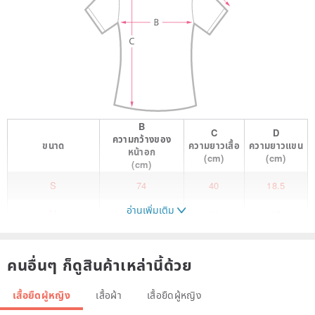
B
C
D
ความกว้างของ
ขนาด
ความยาวเสื้อ
ความยาวแขน
หน้าอก
(cm)
(cm)
(cm)
S
74
40
18.5
อ่านเพิ่มเติม
M
78
41
19
L
82
42
19.5
คนอื่นๆ ก็ดูสินค้าเหล่านี้ด้วย
Brand: serious zizifei Applicable age: 30-34 years old Fabric:
Cotton Size: S M L Pattern: Solid color Style: Commute Commute:
เสื้อยืดผู้หญิง
เสื้อผ้า
เสื้อยืดผู้หญิง
Retro Collar type: Square collar Popular elements: Ruffles Pleats