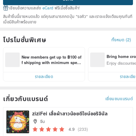
เขียนข้อความและส่ง
eCard
ฟรีเมื่อซื้อสินค้า!
สินค้าชิ้นนี้ขายหมดแล้ว แต่คุณสามารถกดปุ่ม "รอคิว" และเราจะแจ้งเตือนคุณทันที
เมื่อมีสินค้าพร้อมขาย
โปรโมชั่นพิเศษ
ทั้งหมด (2)
Bring home cro
New members get up to ฿100 of
n with ease
f shipping with minimum spen
Enjoy discounted
d on their first Pinkoi app order 
ct cross-border 
within 7 days!
รายละเอียด
รายละเอี
เกี่ยวกับแบรนด์
เยี่ยมชมแบรนด์
ziziFei เสื้อผ้าสาวน้อยดีไซน์ออริจินัล
จีน
4.9
(233)