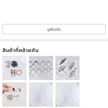
perfect gift for the Anniversary, Birthday, or Christmas so your loved
one could feel luxurious. Suitable for both the daily modern clothing
and linen clothes.
ดูเพิ่มเติม
สินค้าที่คล้ายกัน