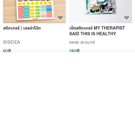
สติกเกอร์ | เอลล่าโน๊ต
เซ็ตสติกเกอร์ MY THERAPIST
SAID THIS IS HEALTHY
SISIDEA
ease around
60฿
280฿
วางในรถเข็น
ถูกใจ
View Shop
Big ribbon paper sticker
Sky Collector Seal sticker