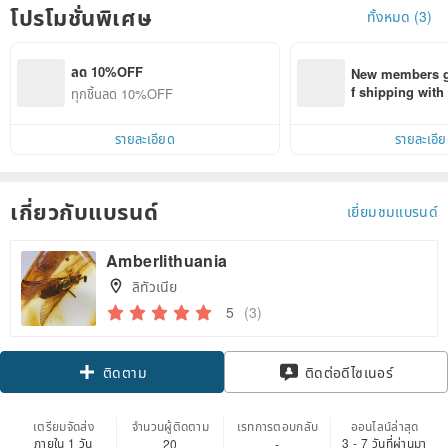
โปรโมชั่นพิเศษ
ทั้งหมด (3)
ลด 10%OFF
New members ge
f shipping wit
ทุกชิ้นลด 10%OFF
d on their first
within 7 days!
รายละเอียด
รายละเอี
เกี่ยวกับแบรนด์
เยี่ยมชมแบรนด์
Amberlithuania
ลิทัวเนีย
5
(3)
Claim coupon
ติดต่อดีไซเนอร์
ติดตาม
เตรียมจัดส่ง
จำนวนผู้ติดตาม
เรทการตอบกลับ
ออนไลน์ล่าสุด
ภายใน 1 วัน
3 - 7 วันที่ผ่านมา
20
-