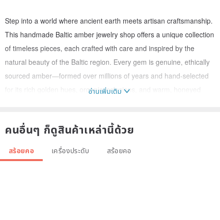
Step into a world where ancient earth meets artisan craftsmanship.
This handmade Baltic amber jewelry shop offers a unique collection
of timeless pieces, each crafted with care and inspired by the
natural beauty of the Baltic region. Every gem is genuine, ethically
sourced amber—formed over millions of years and hand-selected
for its rich golden hues, organic inclusions, and warm, honeyed
อ่านเพิ่มเติม
glow. From delicate necklaces and statement rings to earthy
bracelets and vintage-style earrings, each piece tells a story,
คนอื่นๆ ก็ดูสินค้าเหล่านี้ด้วย
blending tradition with artistry. Whether you're searching for a
meaningful gift or a piece of history to wear close to your heart, this
สร้อยคอ
เครื่องประดับ
สร้อยคอ
shop invites you to experience the magic of Baltic amber in its
purest form. Perfect gift for wife , mother, sister, friend.
Treat yourself or your loved one to luxury with our Baltic Amber
jewelry. These handmade items will make you feel unique.
Handmade of traditional, almost weightless, Baltic gemstone. It is a