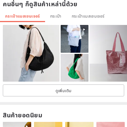
คนอื่นๆ ก็ดูสินค้าเหล่านี้ด้วย
affected, so stay tuned! ＊＊
กระเป๋าแมสเซนเจอร์
กระเป๋า
กระเป๋าแมสเซนเจอร์
ดูเพิ่มเติม
สินค้ายอดนิยม