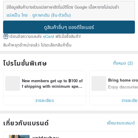
มีข้อมูลสินค้าบางส่วนแปลภาษาอัตโนมัติโดย Google เนื้อหาอาจไม่แม่นยำ
แปลเป็น ไทย
ดูภาษาเดิม (จีน-ตัวเต็ม)
ดูสินค้าอื่นๆ ของดีไซเนอร์
เขียนข้อความและส่ง
eCard
ฟรีเมื่อซื้อสินค้า!
สินค้าหยุดจำหน่ายแล้ว โปรดเลือกสินค้าอื่น
โปรโมชั่นพิเศษ
ทั้งหมด (2)
Bring home cro
New members get up to ฿100 of
n with ease
f shipping with minimum spen
Enjoy discounted
d on their first Pinkoi app order 
ct cross-border 
within 7 days!
รายละเอียด
รายละเอี
เกี่ยวกับแบรนด์
เยี่ยมชมแบรนด์
yatdauhou