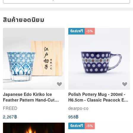
สินค้ายอดนิยม
จัดส่งฟรี
-5%
Japanese Edo Kiriko Ice
Polish Pottery Mug - 200ml -
Feather Pattern Hand-Cut
H6.5cm - Classic Peacock Eye
Whisky Glass - Blue Engraved
& Dragonfly
FREED
dearpo-co
Gift for Dad
2,267฿
958฿
จัดส่งฟรี
-5%