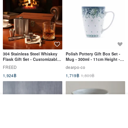
304 Stainless Steel Whiskey
Polish Pottery Gift Box Set -
Flask Gift Set - Customizable
Mug - 300ml - 11cm Height -
Engraving - Father's Day Gift
Fern Pattern
FREED
dearpo-co
1,924฿
1,719฿
1,809฿
ดูสินค้าอื่นๆ ของดีไซเนอร์
View Shop