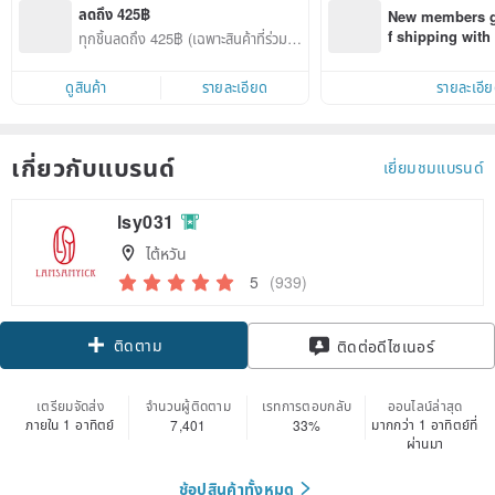
ลดถึง 425฿
New members ge
f shipping wit
ทุกชิ้นลดถึง 425฿ (เฉพาะสินค้าที่ร่วมรา
d on their first
ยการ)
within 7 days!
ดูสินค้า
รายละเอียด
รายละเอี
เกี่ยวกับแบรนด์
เยี่ยมชมแบรนด์
lsy031
ไต้หวัน
5
(939)
ติดตาม
ติดต่อดีไซเนอร์
เตรียมจัดส่ง
จำนวนผู้ติดตาม
เรทการตอบกลับ
ออนไลน์ล่าสุด
ภายใน 1 อาทิตย์
มากกว่า 1 อาทิตย์ที่
7,401
33%
ผ่านมา
ช้อปสินค้าทั้งหมด