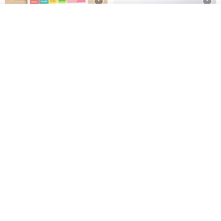
ดูสินค้าอื่นๆ ของดีไซเนอร์
สติกเกอร์ | เอลล่าโน๊ต
เซ็ตสติกเกอร์ MY THERAPIST
View Shop
SAID THIS IS HEALTHY
SISIDEA
ease around
60฿
280฿
Big ribbon paper sticker
Sky Collector Seal sticker
DOASHOP
Fromto Studio
153฿
110฿