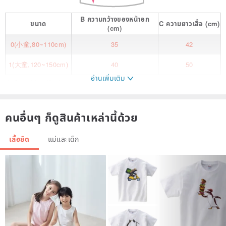
B
ความกว้างของหน้าอก
ขนาด
C
ความยาวเสื้อ
(cm)
(cm)
0(小童,80~110cm)
35
42
1(大童,120~150cm)
40
50
อ่านเพิ่มเติม
★ About the Design:
Playing counting games with bunnies alongside your little ones
makes it even more adorable! It's a playful way to introduce
คนอื่นๆ ก็ดูสินค้าเหล่านี้ด้วย
counting concepts.
Mochi Bunny: Can you find me?! Let's count~ How many bunnies
เสื้อยืด
แม่และเด็ก
are hidden inside the steaming basket?
Mochi Bunny: I've made bubble tea three-dimensional! What flavors
would you like to mix? Fill the pocket, give it a shake! A new flavor
is here!