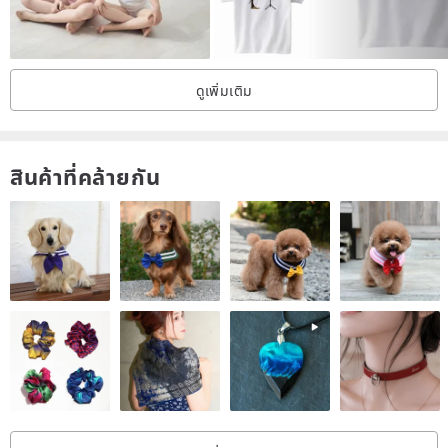
★ Product Features:
100% Cotton T-shirt, Made in Taiwan, featuring an exclusive cut
ดูเพิ่มเติม
and original design for a unique look.
สินค้าที่คล้ายกัน
★ About the Fit:
Drop shoulder design, folded cuffs, and shoulder snaps allow for
easy dressing and undressing, even for little ones with larger
heads. The cotton neckline is gentle and non-irritating.
★ Size Recommendations (Two Sizes):
Size 0 (Small) is suitable for preschoolers aged 1.5-6 years (85cm-
110cm).