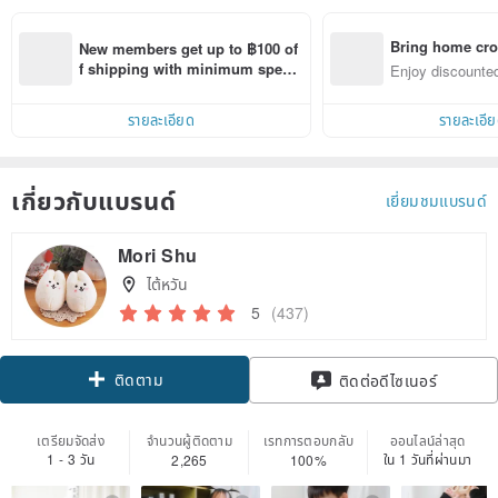
Bring home cro
New members get up to ฿100 of
n with ease
f shipping with minimum spen
Enjoy discounted
d on their first Pinkoi app order 
ct cross-border 
within 7 days!
รายละเอียด
รายละเอี
เกี่ยวกับแบรนด์
เยี่ยมชมแบรนด์
Mori Shu
ไต้หวัน
5
(437)
ติดตาม
ติดต่อดีไซเนอร์
เตรียมจัดส่ง
จำนวนผู้ติดตาม
เรทการตอบกลับ
ออนไลน์ล่าสุด
1 - 3 วัน
ใน 1 วันที่ผ่านมา
2,265
100%