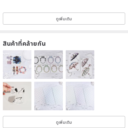
This doll is handmade, original, unique and inimitable. But she's not
ดูเพิ่มเติม
perfect.
The real color of the product in reality may differ from the photo. It
สินค้าที่คล้ายกัน
all depends on your monitor settings.
The doll will be neatly packed in a gift box.
Send all by standard small parcel by Belarus Post, deliver within 20-
60 business days with tracking number.
Shop rules:
I do not accept returns, exchanges.
If you have any questions about a product, be sure to contact me
before buying.
ดูเพิ่มเติม
But if you (the buyer) insist on a return, then sending the parcel