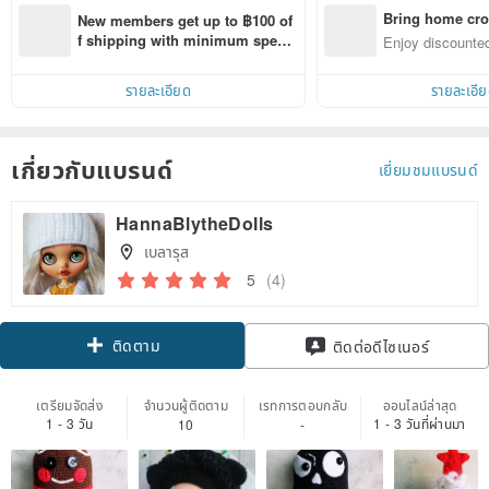
Bring home cro
New members get up to ฿100 of
n with ease
f shipping with minimum spen
Enjoy discounted
d on their first Pinkoi app order 
ct cross-border 
within 7 days!
รายละเอียด
รายละเอี
เกี่ยวกับแบรนด์
เยี่ยมชมแบรนด์
HannaBlytheDolls
เบลารุส
5
(4)
ติดตาม
ติดต่อดีไซเนอร์
เตรียมจัดส่ง
จำนวนผู้ติดตาม
เรทการตอบกลับ
ออนไลน์ล่าสุด
1 - 3 วัน
1 - 3 วันที่ผ่านมา
10
-