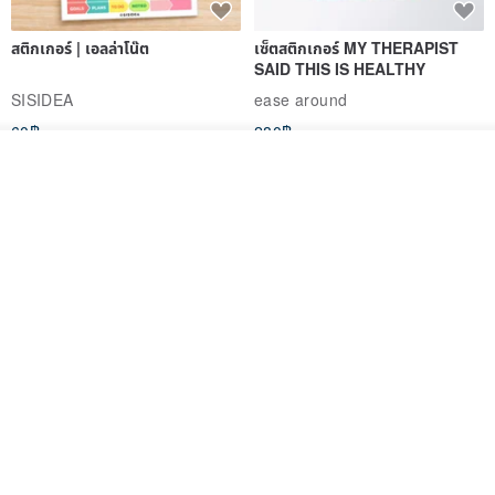
สติกเกอร์ | เอลล่าโน๊ต
เซ็ตสติกเกอร์ MY THERAPIST
SAID THIS IS HEALTHY
SISIDEA
ease around
60฿
280฿
ดูสินค้าอื่นๆ ของดีไซเนอร์
View Shop
Big ribbon paper sticker
Sky Collector Seal sticker
DOASHOP
Fromto Studio
153฿
110฿