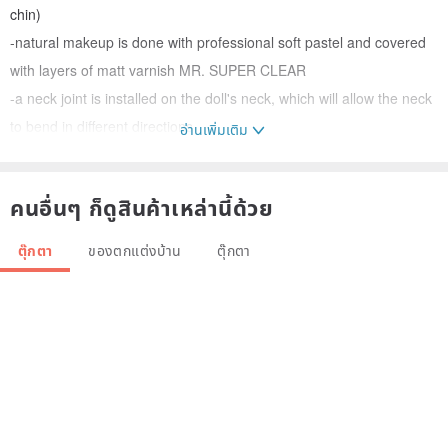
chin)
-natural makeup is done with professional soft pastel and covered
with layers of matt varnish MR. SUPER CLEAR
-a neck joint is installed on the doll's neck, which will allow the neck
to bend in different directions
อ่านเพิ่มเติม
- factory chips (eyes) replaced
-four pairs of eyes are switched by beautifully designed pullrings
คนอื่นๆ ก็ดูสินค้าเหล่านี้ด้วย
plus there is a sleep mode
- decorated eyelids
ตุ๊กตา
ของตกแต่งบ้าน
ตุ๊กตา
-replaced factory eyelashes
The kit includes:
- jointed Blythe doll
-clothes in the photo