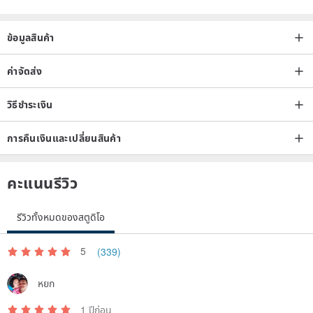
handcrafted, with unique creations, giving jewelry a unique
character and achieving every symbol of life.
ข้อมูลสินค้า
ค่าจัดส่ง
วิธีชำระเงิน
การคืนเงินและเปลี่ยนสินค้า
คะแนนรีวิว
รีวิวทั้งหมดของสตูดิโอ
5
(339)
หยก
1 ปีก่อน