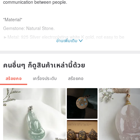
communication between people.
"Material"
Gemstone: Natural Stone.
►Metal: 925 Silver electroplating white K gold, not easy to be
อ่านเพิ่มเติม
allergic, not easy to oxidize.
Comes with a Silver(material is 925 Silver plated white K gold).
คนอื่นๆ ก็ดูสินค้าเหล่านี้ด้วย
สร้อยคอ
เครื่องประดับ
สร้อยคอ
"Precautions"
"There are no two Gemstone that are the same in the world." The
same is true for every jewelry piece of MODE YANG.
The quality of the Gemstone used in the classic jewelry quantified
by the brand is strictly selected by the designer and belongs to the
same level.