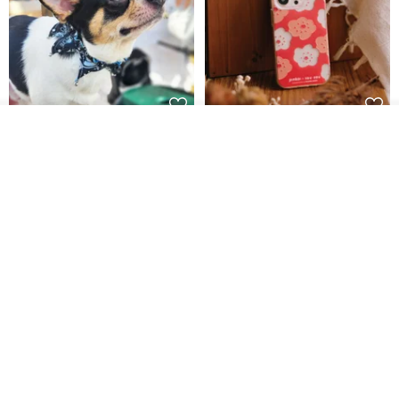
The product delivery time is from 9:00 am to 5:00 pm on weekdays,
and will be suspended on weekends and consecutive holidays.
(If the order is placed after 5:00 pm on weekdays, it will be shipped
the next day.)
ดูสินค้าอื่นๆ ของดีไซเนอร์
🔆The products will be listed on other online platforms
Pet Scarf // firefly/Clown // Cat
【Pinkoi x SOU・SOU】Phone
View Shop
Scarf / Dog Scarf
Case/ Smile/ Red
synchronously. If there is an order for the same product, the priority
KAKO.pet
Hereafter.studio
will be guaranteed.
413฿
1,107฿
"Wash-like MODE YANG physical storefront"
Taichung Nantun Design Office | No. 350, Dadun 5th Street,
Nantun District, Taichung City
Business Hours: Monday to Friday 10:00-17:30 (design,
development and creation/acquisition appointment service)