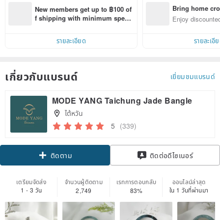
Bring home cro
New members get up to ฿100 of
n with ease
f shipping with minimum spen
Enjoy discounted
d on their first Pinkoi app order 
ct cross-border 
within 7 days!
รายละเอียด
รายละเอี
เกี่ยวกับแบรนด์
เยี่ยมชมแบรนด์
MODE YANG Taichung Jade Bangle
ไต้หวัน
5
(339)
Claim coupon
ติดต่อดีไซเนอร์
ติดตาม
เตรียมจัดส่ง
จำนวนผู้ติดตาม
เรทการตอบกลับ
ออนไลน์ล่าสุด
1 - 3 วัน
ใน 1 วันที่ผ่านมา
2,749
83%