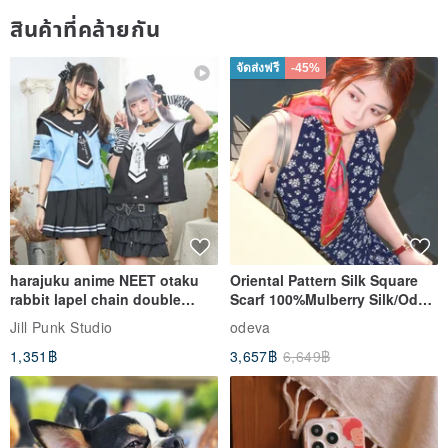
The environmentally friendly packaging will omit the delicate
สินค้าที่คล้ายกัน
bag, and the rest of the basic equipment and anti-collision
จัดส่งฟรี
-45%
measures will be fully prepared.
"Other offers"
★ Anyone who pays attention to our design hall will be presented
with a 100 yuan shopping credit, which can be used after placing
harajuku anime NEET otaku
Oriental Pattern Silk Square
an order.
rabbit lapel chain double
Scarf 100%Mulberry Silk/Ode
★ High-quality buyers who purchase any product in the Design
breasted sailor top JJ2540
to the Yi Tribe–Courage
Jill Punk Studio
odeva
Museum and leave a positive review will receive a 100 yuan
1,351฿
3,657฿
6,649฿
shopping bonus immediately.
"Shipping and Customer Service"