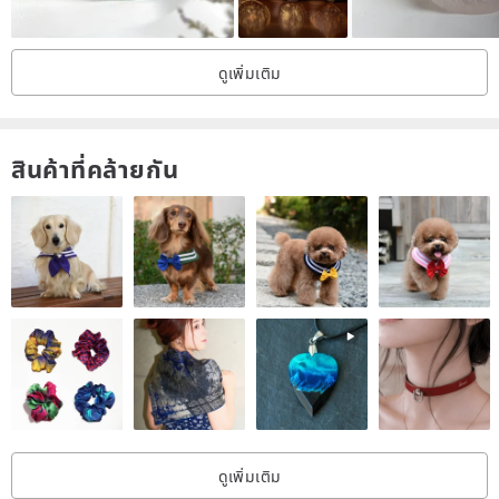
In addition, each Gemstone will have more or less naturally
occurring crystals and Stone, which is a normal phenomenon, and
ดูเพิ่มเติม
because of this, each natural Gemstone is unique, so it is so
fascinating.
สินค้าที่คล้ายกัน
(*If you have any questions, please feel free to contact us by
private message.)
"About Grinding"
"A good piece of jewelry can tell a story, and everyone deserves a
piece of jewelry that makes sense."
The eternity of jewelry allows every cherished and moving moment
to be treasured forever.
ดูเพิ่มเติม
Each piece of jewelry in "MODE YANG" is independently