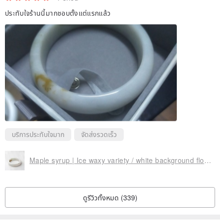
ประทับใจร้านนี้มากชอบตั้งแต่แรกแล้ว
"nice packing"
* Commodity
* Exquisite bag (→random shipping)
* Exquisite jewelry box (→random shipment)
* Silver cloth (any silver jewelry can be wiped and maintained)
บริการประทับใจมาก
จัดส่งรวดเร็ว
* Brand Guarantee Card
* Business card
Maple syrup | Ice waxy variety / white background floating flowers / peace bracelet / hand size 19 | natural grade A jadeite bracelet
Provide free small card writing service (within 50 words of card text)
(In response to environmental protection, you can additionally
ดูรีวิวทั้งหมด (339)
note
use environmentally friendly packaging
when checking out,
we will prepare the most simple and lightweight packaging for you.)