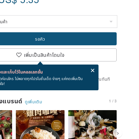
รอคิว
เพิ่มเป็นสินค้าโดนใจ
่ง eCard ฟรีเมื่อซื้อสินค้า!
eCard คืออะไร?
และเก็บไว้ในคอลเลกชั่น
ดแล้ว แต่คุณสามารถกดปุ่ม "รอคิว" และเราจะแจ้งเตือนคุณทันที
ดก่อนใคร ไม่พลาดทุกโปรโมชั่นเด็ด ง่ายๆ แค่กดเพิ่มเป็น
นใจ!
าย
ของแบรนด์
1 / 3
ดูเพิ่มเติม