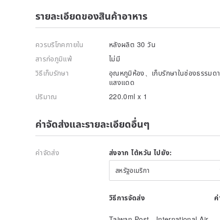
รายละเอียดของสินค้าอาหาร
ควรบริโภคภายใน
หลังผลิต 30 วัน
สารก่อภูมิแพ้
ไม่มี
วิธีเก็บรักษา
อุณหภูมิห้อง、เก็บรักษาในช่องธรรมดา、
แสงแดด
ปริมาณ
220.0ml x 1
ค่าจัดส่งและรายละเอียดอื่นๆ
ค่าจัดส่ง
ส่งจาก ไต้หวัน ไปยัง:
สหรัฐอเมริกา
วิธีการจัดส่ง
ค
Taiwan Post - International Air