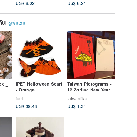
US$ 8.02
US$ 6.24
US$ 5.3
ยกัน
ดูเพิ่มเติม
ox _
IPET Helloween Scarf
Taiwan Pictograms -
- Orange
12 Zodiac New Year
Cards: Rooster, Dog,
ipet
taiwanlike
Pig
US$ 39.48
US$ 1.34