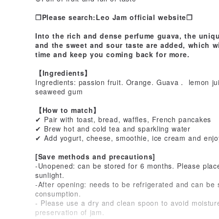
❐Please search:Leo Jam official website❐
Into the rich and dense perfume guava, the uniqu
and the sweet and sour taste are added, which wi
time and keep you coming back for more.
【Ingredients】
Ingredients: passion fruit. Orange. Guava． lemon jui
seaweed gum
【How to match】
✔ Pair with toast, bread, waffles, French pancakes
✔ Brew hot and cold tea and sparkling water
✔ Add yogurt, cheese, smoothie, ice cream and enjo
[Save methods and precautions]
-Unopened: can be stored for 6 months. Please place 
sunlight.
-After opening: needs to be refrigerated and can be 
consumption.
- Please use a dry and clean spoon to avoid moistur
preservation of jam.