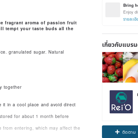
Bring h
Enjoy di
รายละเอี
e fragrant aroma of passion fruit
ll tempt your taste buds all the
เกี่ยวกับแบรน
ce. granulated sugar. Natural
y together
it in a cool place and avoid direct
stored for about 1 month before
e from entering, which may affect the
ติดตาม