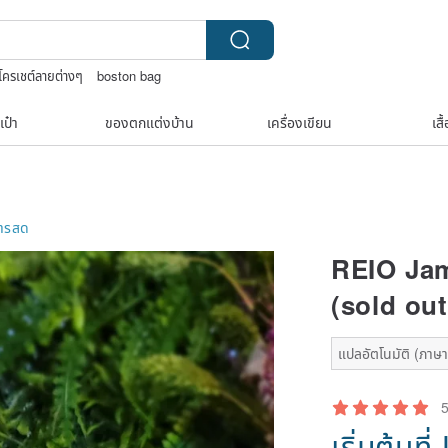
าโครเชต์ลายต่างๆ
boston bag
ยคอทองคำวินเทจ￼
กระเป๋าปิ๊กแป๊กญี่ปุ่น
เป๋า
ของตกแต่งบ้าน
เครื่องเขียน
เสื
ารสด
REIO Jam
(sold out
แปลอัตโนมัติ (ภาษาเ
เริ่มต้นที่