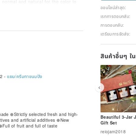
is normal and natural for the color to
ออนไลน์ล่าสุด:
coloring matter is added!
เรทการตอบกลับ:
การตอบกลับ:
เตรียมการจัดส่ง:
istrict, Taoyuan City
ys and Mondays)
สินค้าอื่นๆ ใ
ronmentally friendly and not over-
 collisions. If you need paper bags,
2 -
แยม/ครีมทาขนมปัง
e order!
de ⊕Strictly selected fresh and high-
Beautiful 3-Jar
tives and artificial additives ⊕New
Gift Set
Full of fruit and full of taste
reiojam2018