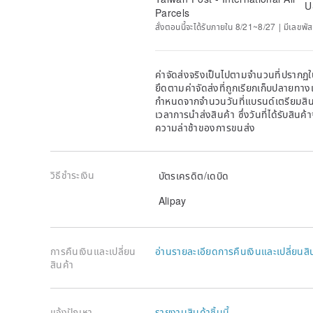
U
Parcels
สั่งตอนนี้จะได้รับภายใน 8/21~8/27 | มีเลขพัส
ค่าจัดส่งจริงเป็นไปตามจำนวนที่ปรากฏใน
ยึดตามค่าจัดส่งที่ถูกเรียกเก็บปลายทาง
กำหนดจากจำนวนวันที่แบรนด์เตรียมสินค
เวลาการนำส่งสินค้า ซึ่งวันที่ได้รับสินค้
ความล่าช้าของการขนส่ง
วิธีชำระเงิน
บัตรเครดิต/เดบิด
Alipay
การคืนเงินและเปลี่ยน
อ่านรายละเอียดการคืนเงินและเปลี่ยนสิ
สินค้า
แจ้งปัญหา
รายงานสินค้าชิ้นนี้