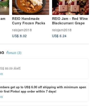
 Jam
REIO Handmade
REIO Jam - Red Wine
REIO Ja
Curry Frozen Packs
Blackcurrant Grape
Apple
reiojam2018
reiojam2018
reiojam
US$ 8.02
US$ 6.24
US$ 5.3
ลด
ทั้งหมด (3)
US$ 89.09 ส่งฟรี
ยด
bers get up to US$ 6.00 off shipping with minimum spen
ir first Pinkoi app order within 7 days!
ยด