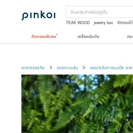
TEAK WOOD
jewelry box
ถักกระเป๋
celine bag vintage
washi tape
สร้อ
กิจกรรมพิเศษ
เครื่องประดับ
กระ
อาหารของกิน
ของทานเล่น
แยม/ครีมทาขนมปัง
อาห