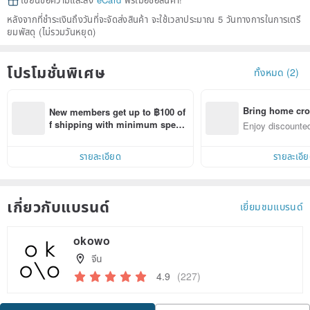
เขียนข้อความและส่ง
eCard
ฟรีเมื่อซื้อสินค้า!
หลังจากที่ชำระเงินถึงวันที่จะจัดส่งสินค้า จะใช้เวลาประมาณ 5 วันทางการในการเตรี
ยมพัสดุ (ไม่รวมวันหยุด)
โปรโมชั่นพิเศษ
ทั้งหมด (2)
Bring home cro
New members get up to ฿100 of
n with ease
f shipping with minimum spen
Enjoy discounted
d on their first Pinkoi app order 
ct cross-border 
within 7 days!
รายละเอียด
รายละเอี
เกี่ยวกับแบรนด์
เยี่ยมชมแบรนด์
okowo
จีน
4.9
(227)