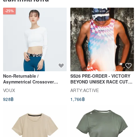
-25%
Non-Returnable /
SS26 PRE-ORDER - VICTORY
Asymmetrical Crossover
BEYOND UNISEX RACE CUT
Cropped Sweat-Wicking Top
TANK
VOUX
ARTY:ACTIVE
(Women's) - Perpetual Day
928฿
1,766฿
White