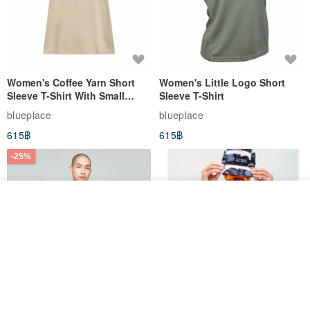
Women's Coffee Yarn Short
Women's Little Logo Short
Sleeve T-Shirt With Small
Sleeve T-Shirt
Logo Description – Coffee y
blueplace
blueplace
615฿
615฿
-25%
วางในรถเข็น
ถูกใจ
View Shop
Father's Day Gift / Final Sale /
SS26 PRE-ORDER - RADICAL