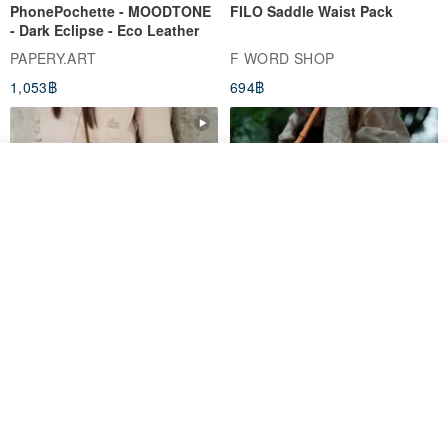
PhonePochette - MOODTONE
FILO Saddle Waist Pack
- Dark Eclipse - Eco Leather
PAPERY.ART
F WORD SHOP
1,053฿
694฿
ดูสินค้าอื่นๆ ของดีไซเนอร์
View Shop
AOKING Crossbody Phone
Vintage Canvas and Leather
Bag XK58422F green
Doctor Bag | Handmade 2Way
Purse | Retro Frame Bag wi
aoking-hk
LEVAS | กระเป๋าผ้าใบผสมหนังแท้
1,766฿
3,377฿
-12%