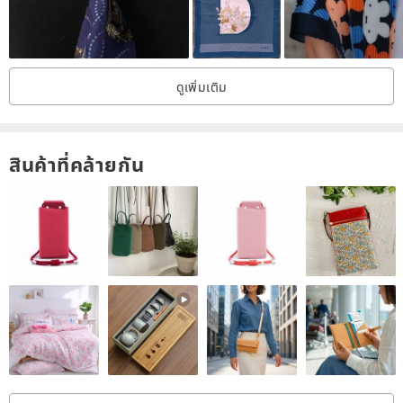
//Product Information//
"Knowing Dyeing Life-Natural Plant Dyed Silk Cotton Scarf / Lotus
Root"
ดูเพิ่มเติม
In the cold and hot early autumn, it is always unpredictable to wear
clothes. Multi-layered dressing is the favorite of many people. In
addition to coats and coats, silk scarves dyed with natural plants
สินค้าที่คล้ายกัน
become very important. In addition to the clothes, matching a scarf
makes people feel relaxed and comfortable.
. Size: ˙8*190cm
. Material: 50% rayon, 50% silk
. Technique: Gradual dyeing
. Dyed material: ink tree
. This product is customized, no return or exchange service is
provided
. The product includes packaging and a free dust-proof storage bag