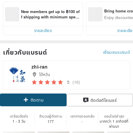
Bring home cro
New members get up to ฿100 of
n with ease
f shipping with minimum spen
Enjoy discounted
d on their first Pinkoi app order 
ct cross-border 
within 7 days!
รายละเอียด
รายละเอี
เกี่ยวกับแบรนด์
เยี่ยมชมแบรนด์
zhi-ran
ไต้หวัน
5
(16)
ติดตาม
ติดต่อดีไซเนอร์
เตรียมจัดส่ง
จำนวนผู้ติดตาม
เรทการตอบกลับ
ออนไลน์ล่าสุด
1 - 3 วัน
มากกว่า 1 อาทิตย์ที่
177
-
ผ่านมา