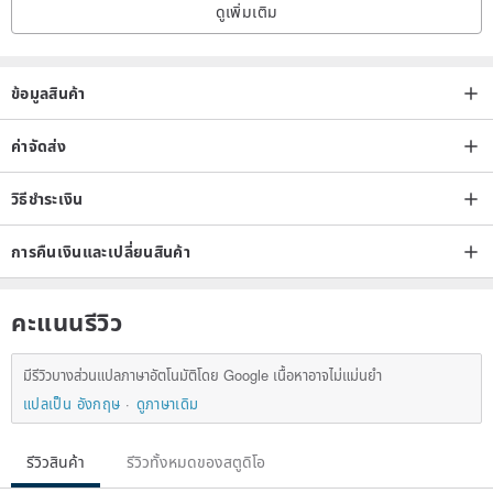
ดูเพิ่มเติม
//laundry guide//
1. This product is hand-dyed and extracted from natural dyes. A
small amount of pigment will be released during cleaning, which is
ข้อมูลสินค้า
a normal phenomenon.
2. Hand wash, do not wash with other clothes at the same time.
ค่าจัดส่ง
3. Rinse with clean water or use neutral detergent or cold detergent
วิธีชำระเงิน
instead of bleach.
4. Wash 2-3 times, rinse for 1 to 2 minutes each time, dry it in a
การคืนเงินและเปลี่ยนสินค้า
cool place after dehydration.
คะแนนรีวิว
มีรีวิวบางส่วนแปลภาษาอัตโนมัติโดย Google เนื้อหาอาจไม่แม่นยำ
แปลเป็น อังกฤษ
ดูภาษาเดิม
รีวิวสินค้า
รีวิวทั้งหมดของสตูดิโอ