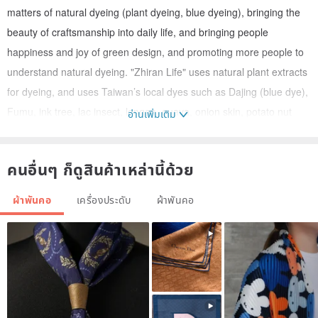
matters of natural dyeing (plant dyeing, blue dyeing), bringing the
beauty of craftsmanship into daily life, and bringing people
happiness and joy of green design, and promoting more people to
understand natural dyeing. "Zhiran Life" uses natural plant extracts
for dyeing, and uses Taiwan’s local dyes such as Dajing (blue dye),
Fumu, ink tree, lac insect, longan, guava, onion skin, potato nut
อ่านเพิ่มเติม
and other dyes to be non-toxic and healthy. And environmental
protection as the appeal, select cotton, linen, silk, wool and other
คนอื่นๆ ก็ดูสินค้าเหล่านี้ด้วย
fabrics, and follow the ancient dyeing method, use the amount of
chemical additives that the earth can bear, and retrieve the ancient
ผ้าพันคอ
เครื่องประดับ
ผ้าพันคอ
dyeing method of the ancestors. Nowadays, where food safety is
emphasized, plant dyes and blue dyes are used as expression
media, and blue, blue-green, and brown are the main hues to
develop various lifestyle products, and bring blue dyes and plant
dyes to life. High craftsmanship and life aesthetics.