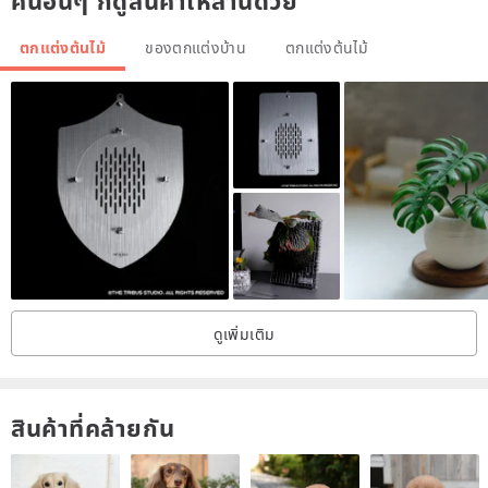
คนอื่นๆ ก็ดูสินค้าเหล่านี้ด้วย
2. This is a living plants, it requires sunlight, water and ventilation.
3. This will be packed with recycled paper and paper bag.
ตกแต่งต้นไม้
ของตกแต่งบ้าน
ตกแต่งต้นไม้
4. Currently we only ship within domestic Hong Kong, sorry for
inconveniences caused.
5. We offer birthday cards, please leave us a message if you need
one.
6. Delivery: Default shipping arrangement is Door-to-door
7. There might be slight leaf damages during delivery. If concerned
please choose pick-up at BPHK store.
ดูเพิ่มเติม
🍀Please take good care of the little lives 🍀 Message us anytime
when you have any bonsai planting questions!
สินค้าที่คล้ายกัน