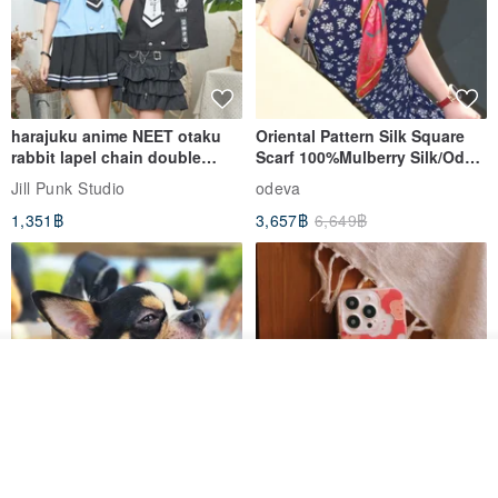
harajuku anime NEET otaku
Oriental Pattern Silk Square
rabbit lapel chain double
Scarf 100%Mulberry Silk/Ode
breasted sailor top JJ2540
to the Yi Tribe–Courage
Jill Punk Studio
odeva
1,351฿
3,657฿
6,649฿
รอคิว
View Shop
Pet Scarf // firefly/Clown // Cat
【Pinkoi x SOU・SOU】Phone