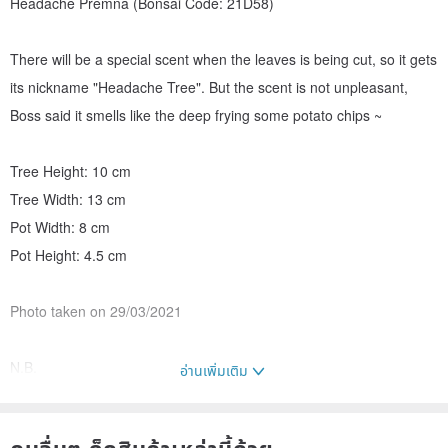
Headache Premna (Bonsai Code: 21D58)
There will be a special scent when the leaves is being cut, so it gets
its nickname "Headache Tree". But the scent is not unpleasant,
Boss said it smells like the deep frying some potato chips ~
Tree Height: 10 cm
Tree Width: 13 cm
Pot Width: 8 cm
Pot Height: 4.5 cm
Photo taken on 29/03/2021
N.B.
อ่านเพิ่มเติม
1. All potted trees are unique~