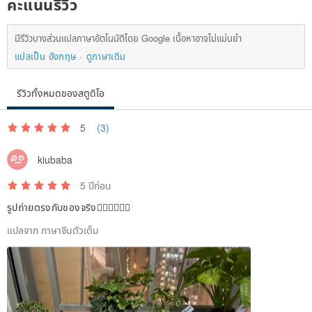
คะแนนรีวิว
มีรีวิวบางส่วนแปลภาษาอัตโนมัติโดย Google เนื้อหาอาจไม่แม่นยำ
แปลเป็น อังกฤษ
ดูภาษาเดิม
รีวิวทั้งหมดของสตูดิโอ
5
(3)
kiubaba
5 ปีก่อน
รูปถ่ายตรงกับของจริง👍🏻👍🏻👍🏻
แปลจาก ภาษาจีนตัวเต็ม