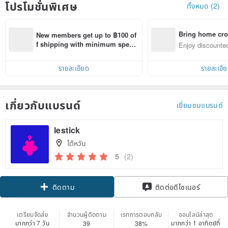
โปรโมชั่นพิเศษ
ทั้งหมด (2)
Bring home cro
New members get up to ฿100 of
n with ease
f shipping with minimum spen
Enjoy discounted
d on their first Pinkoi app order 
ct cross-border 
within 7 days!
รายละเอียด
รายละเอี
เกี่ยวกับแบรนด์
เยี่ยมชมแบรนด์
lestick
ไต้หวัน
5
(2)
ติดตาม
ติดต่อดีไซเนอร์
เตรียมจัดส่ง
จำนวนผู้ติดตาม
เรทการตอบกลับ
ออนไลน์ล่าสุด
มากกว่า 7 วัน
มากกว่า 1 อาทิตย์ที่
39
38%