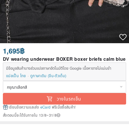
1,695฿
DV wearing underwear BOXER boxer briefs calm blue
มีข้อมูลสินค้าบางส่วนแปลภาษาอัตโนมัติโดย Google เนื้อหาอาจไม่แม่นยำ
แปลเป็น ไทย
ดูภาษาเดิม (จีน-ตัวเต็ม)
วางในรถเข็น
เขียนข้อความและส่ง
eCard
ฟรีเมื่อซื้อสินค้า!
สั่งตอนนี้จะได้รับภายใน 13/8~31/8