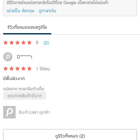
มีรีวิวบางส่วนแปลภาษาอัตโนมัติโดย Google เนื้อหาอาจไม่แม่นยำ
[Description of non-defect factors]
แปลเป็น อังกฤษ
ดูภาษาเดิม
Some threads are off, very small stains, there is an error of 1-2
centimeters in the flat measurement size,
รีวิวทั้งหมดของสตูดิโอ
The color of the photo is different, the new product smell is bad, the
material is not as expected,
5
(2)
Offset printing is falling off in spots/small color spots in printing and
D*******r
dyeing (less than 0.5 square centimeters),
Special stitching (safety stitching/fixed pocket stitching)
1 ปีก่อน
มีพื้นผิวมาก
Returns and exchanges cannot be provided after the underwear is
แปลจาก ภาษาจีนตัวเต็ม
sold. Please chat to confirm the size first.
คุณภาพสินค้าดีมาก
Since personal monitors may have color differences, please refer to
the actual product for the final color.
สินค้าเฉพาะลูกค้า
ดูรีวิวทั้งหมด (2)