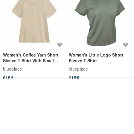
Women's Coffee Yarn Short
Women's Little Logo Short
Sleeve T-Shirt With Small
Sleeve T-Shirt
Logo Description – Coffee y
blueplace
blueplace
615฿
615฿
-25%
วางในรถเข็น
ถูกใจ
View Shop