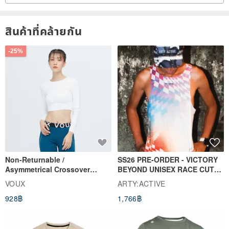
สินค้าที่คล้ายกัน
-25%
Non-Returnable /
SS26 PRE-ORDER - VICTORY
Asymmetrical Crossover
BEYOND UNISEX RACE CUT
Cropped Sweat-Wicking Top
TANK
VOUX
ARTY:ACTIVE
(Women's) - Perpetual Day
928฿
1,766฿
White