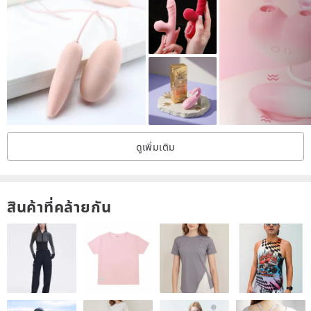
【Product specifications】
Material/95% cotton COTTON
5% LYCRA ELASTANE
Color/ blue
Supply/Company genuine goods
made in China
ดูเพิ่มเติม
【Size description】
It is recommended to compare the sizes you usually wear before
สินค้าที่คล้ายกัน
purchasing.
If measuring in the middle of two sizes, we recommend choosing
the smaller size.
For flat dimensions, an error of ±1 to 3 centimeters is normal.
【Precautions】