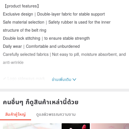
【product features】
Exclusive design｜Double-layer fabric for stable support
Safe material selection｜Safety rubber is used for the inner
structure of the belt ring
Double lock stitching｜to ensure stable strength
Daily wear｜Comfortable and unburdened
Carefully selected fabrics | Not easy to pill, moisture absorbent, and
anti-wrinkle
✔ Logo sideways mark
อ่านเพิ่มเติม
✔ Elastic waistband
คนอื่นๆ ก็ดูสินค้าเหล่านี้ด้วย
✔Three-dimensional tailoring
สินค้าผู้ใหญ่
ดูแลผิวพรรณความงาม
✔ Exclusively designed double-layer structure