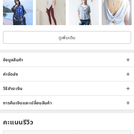
As long as you meet one of the following conditions, this site will
exchange the product unconditionally
✔When the actual product received does not match the ordered
product
ดูเพิ่มเติม
✔When the accessories in the product package are incomplete or
do not meet the specifications
✔The product is defective or damaged during shipping
ข้อมูลสินค้า
We only accept the return to the store for exchange.
ค่าจัดส่ง
In accordance with the Consumer Protection Law, exchanges must
วิธีชำระเงิน
be returned within seven days after receiving the goods. Products
exceeding the seven-day period will not be accepted.
การคืนเงินและเปลี่ยนสินค้า
If the reason for your return or exchange is not caused by our
company, our company will not be responsible for the freight and
คะแนนรีวิว
any other losses.