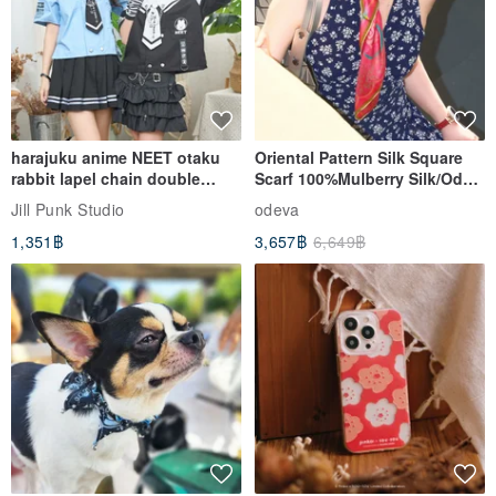
harajuku anime NEET otaku
Oriental Pattern Silk Square
rabbit lapel chain double
Scarf 100%Mulberry Silk/Ode
breasted sailor top JJ2540
to the Yi Tribe–Courage
Jill Punk Studio
odeva
1,351฿
3,657฿
6,649฿