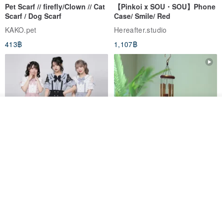
Pet Scarf // firefly/Clown // Cat
【Pinkoi x SOU・SOU】Phone
Scarf / Dog Scarf
Case/ Smile/ Red
KAKO.pet
Hereafter.studio
413฿
1,107฿
รอคิว
View Shop
Original Mass-Produced Heart
【Simple Wooden Japanese
Declaration Lace Short-Sleeve
Wind Chime - small】Arty
Bow Tie Shirt Ruffle Love
style/ Minimalist/ Zen
Jill Punk Studio
Dionysus Artcrafts
High-Waist Short Skirt JJ2570