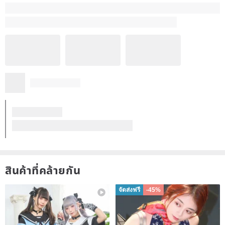
5
(3)
楊斐雯
8 ปีก่อน
เทปกระดาษที่มีคุณภาพดีส่งยังเป็นไปอย่างรวดเร็วมาก - ผมหวังว่าเรามี
โอกาสที่จะยังคงซื้อดังกล่าวเป็นผลิตภัณฑ์ที่ดี
แปลจาก ภาษาจีนตัวเต็ม
Masking tape paper tape / fresh girl
ดูรีวิวทั้งหมด (3)
สินค้าที่คล้ายกัน
จัดส่งฟรี
-45%