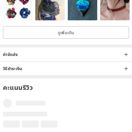
ดูเพิ่มเติม
ค่าจัดส่ง
วิธีชำระเงิน
คะแนนรีวิว
มีรีวิวบางส่วนแปลภาษาอัตโนมัติโดย Google เนื้อหาอาจไม่แม่นยำ
แปลเป็น อังกฤษ
ดูภาษาเดิม
รีวิวทั้งหมดของสตูดิโอ