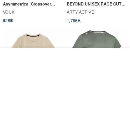
Asymmetrical Crossover
BEYOND UNISEX RACE CUT
Cropped Sweat-Wicking Top
TANK
VOUX
ARTY:ACTIVE
(Women's) - Perpetual Day
928฿
1,766฿
White
ดูสินค้าอื่นๆ ของดีไซเนอร์
View Shop
Women's Coffee Yarn Short
Women's Little Logo Short
Sleeve T-Shirt With Small
Sleeve T-Shirt
Logo Description – Coffee y
blueplace
blueplace
615฿
615฿
-25%