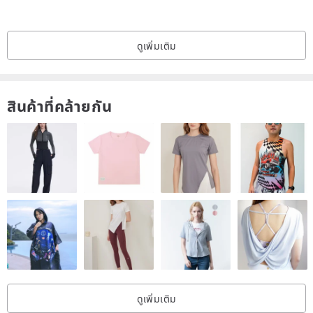
ดูเพิ่มเติม
Model height 155 cm is wearing.
Waist: 64 cm up.
สินค้าที่คล้ายกัน
(Waist belt in the front and elastic at the back with side zip , so it
can be worn up to 80 cm).
Length: 80 cm (including 4 cm waist belt)
Hem circumference: 174 cm
-Material.
Outer fabric: Silk/Polyester
Lining: polyester
Please dry clean for care.
ดูเพิ่มเติม