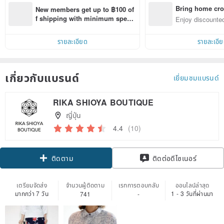
Bring home cro
New members get up to ฿100 of
n with ease
f shipping with minimum spen
Enjoy discounted
d on their first Pinkoi app order 
ct cross-border 
within 7 days!
รายละเอียด
รายละเอี
เกี่ยวกับแบรนด์
เยี่ยมชมแบรนด์
RIKA SHIOYA BOUTIQUE
ญี่ปุ่น
4.4
(10)
Claim coupon
ติดต่อดีไซเนอร์
ติดตาม
เตรียมจัดส่ง
จำนวนผู้ติดตาม
เรทการตอบกลับ
ออนไลน์ล่าสุด
มากกว่า 7 วัน
1 - 3 วันที่ผ่านมา
741
-