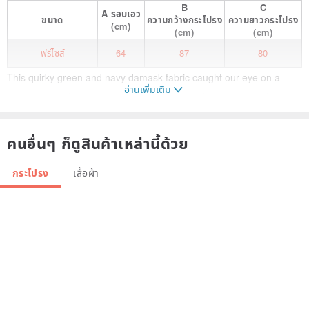
B
C
A
รอบเอว
ขนาด
ความกว้างกระโปรง
ความยาวกระโปรง
(cm)
(cm)
(cm)
ฟรีไซส์
64
87
80
This quirky green and navy damask fabric caught our eye on a
อ่านเพิ่มเติม
street corner, It was named 'Covent Garden' because of its New
Wave, New Romantic in 80s London feel.
คนอื่นๆ ก็ดูสินค้าเหล่านี้ด้วย
This skirt comes in a midi length of 80 cm.
กระโปรง
เสื้อผ้า
It is woven with a bouncy fabric, so it has a very full finish.
The front of the waist is folded with darts and the back is belted,
while the back is elastic for easy wearing.
With side zips for easy on and off.
Lined.
Can be worn for a long season except midsummer.