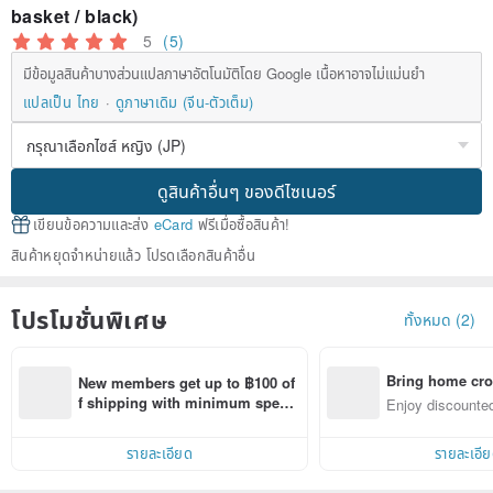
basket / black)
5
(5)
มีข้อมูลสินค้าบางส่วนแปลภาษาอัตโนมัติโดย Google เนื้อหาอาจไม่แม่นยำ
แปลเป็น ไทย
ดูภาษาเดิม (จีน-ตัวเต็ม)
ดูสินค้าอื่นๆ ของดีไซเนอร์
เขียนข้อความและส่ง
eCard
ฟรีเมื่อซื้อสินค้า!
สินค้าหยุดจำหน่ายแล้ว โปรดเลือกสินค้าอื่น
โปรโมชั่นพิเศษ
ทั้งหมด (2)
Bring home cro
New members get up to ฿100 of
n with ease
f shipping with minimum spen
Enjoy discounted
d on their first Pinkoi app order 
ct cross-border 
within 7 days!
รายละเอียด
รายละเอี