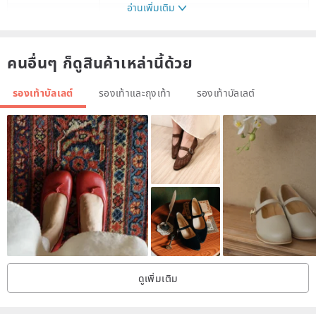
อ่านเพิ่มเติม
23.5
23.5
24
24
คนอื่นๆ ก็ดูสินค้าเหล่านี้ด้วย
24.5
24.5
รองเท้าบัลเลต์
รองเท้าและถุงเท้า
รองเท้าบัลเลต์
25.5
25.5
Squirrel & Fruit Basket Black Velvet Embroidered Shoes
The fairy tales, the scenery in nature and the imagination in the
heart are transformed into embroidery by illustrations, which are
expressed on the upper. From style design, shoe last development
to material selection, all the processes are made in Taiwan by
hand-assisted machines, and I hope to bring you the comfort of
daily wear and the fun of toe-to-toe stories.
ดูเพิ่มเติม
<Size>