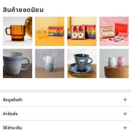
Currently available in Japanese sizes 22.5, 23, 23.5, 24, 24.5 and
สินค้ายอดนิยม
25.5, a total of 6 sizes
<Material>
Flocking cloth surface, cotton lining, electroplated metal buckle,
TPR outsole
<
Notes before shopping
>
1.
Because each person's sole width and instep height are
different, whether to wear socks or the thickness of socks are
all factors that directly or indirectly affect the size selection.
To present the best line of shoes, shoe last is narrow, and not
ข้อมูลสินค้า
try online shopping, be sure to avoid reference to the
following reminded the parties in distress and inconvenience
ค่าจัดส่ง
between the process, it is strongly recommended that before
buying
วิธีชำระเงิน