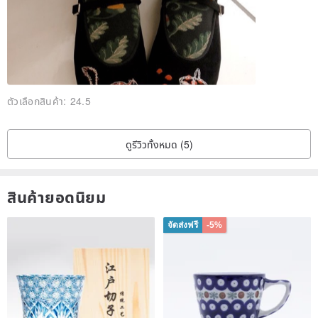
2. The color of the product is taken into consideration for taking
pictures, the color is mainly in kind
If you have any doubts, please ask before deciding, we will reply as
clearly as possible, thank you.
ตัวเลือกสินค้า:
24.5
<Maintenance Instructions>
ดูรีวิวทั้งหมด (5)
For normal cleaning, you can use a toothbrush to gently remove
dust. If necessary, no need to clean. If you need to clean, please
follow the steps of the attached picture.
สินค้ายอดนิยม
จัดส่งฟรี
-5%