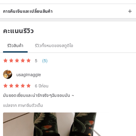
A)
Are you sure about the size of your shoes? What is the
การคืนเงินและเปลี่ยนสินค้า
usual size? The size of the most comfortable shoes in the
shoe cabinet can be integrated, but the last of each shoe is
คะแนนรีวิว
different, so the size of the most comfortable shoes may also
be different
รีวิวสินค้า
รีวิวทั้งหมดของสตูดิโอ
B)
foot board wide or narrow
?
is a wide leg plate, it is
recommended to buy a size that is half the size or 1 size larger
5
(5)
than the normal
C)
Instep high or low
?
is a high instep, it is recommended to
usagimaggie
buy a size that is half the size or 1 size larger than the normal
6 ปีก่อน
D)
usually wear socks? Socks are thin or thick
?
you sometimes
มันยอดเยี่ยมและน่ารักจริงๆฉันชอบมัน ~
wear socks, it is recommended to buy most of
แปลจาก ภาษาจีนตัวเต็ม
E)
not accepted. Under the condition of confirming that the
goods and packaging are intact, if the size is changed, the
buyer must bear the return shipping