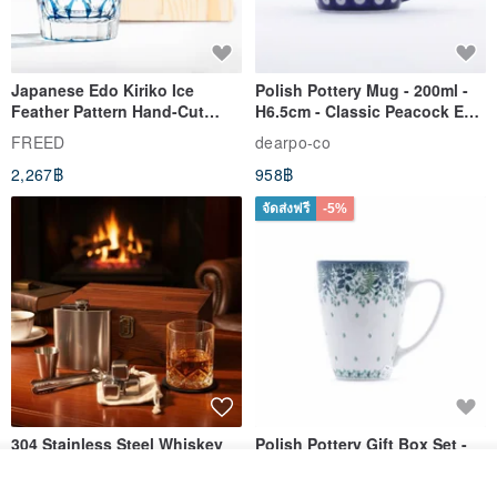
Japanese Edo Kiriko Ice
Polish Pottery Mug - 200ml -
Feather Pattern Hand-Cut
H6.5cm - Classic Peacock Eye
Whisky Glass - Blue Engraved
& Dragonfly
FREED
dearpo-co
Gift for Dad
2,267฿
958฿
จัดส่งฟรี
-5%
304 Stainless Steel Whiskey
Polish Pottery Gift Box Set -
Flask Gift Set - Customizable
Mug - 300ml - 11cm Height -
ดูสินค้าอื่นๆ ของดีไซเนอร์
Engraving - Father's Day Gift
Fern Pattern
FREED
dearpo-co