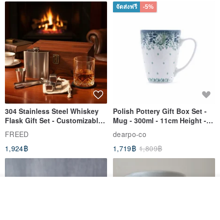
จัดส่งฟรี
-5%
304 Stainless Steel Whiskey
Polish Pottery Gift Box Set -
Flask Gift Set - Customizable
Mug - 300ml - 11cm Height -
Engraving - Father's Day Gift
Fern Pattern
FREED
dearpo-co
1,924฿
1,719฿
1,809฿
วางในรถเข็น
ถูกใจ
View Shop