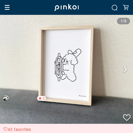
1/9
5
43 favorites