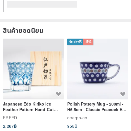
สินค้ายอดนิยม
จัดส่งฟรี
-5%
Japanese Edo Kiriko Ice
Polish Pottery Mug - 200ml -
Feather Pattern Hand-Cut
H6.5cm - Classic Peacock Eye
Whisky Glass - Blue Engraved
& Dragonfly
FREED
dearpo-co
Gift for Dad
2,267฿
958฿