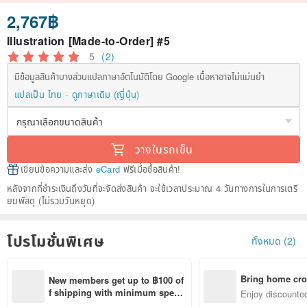
2,767฿
Illustration [Made-to-Order] #5
5
(2)
มีข้อมูลสินค้าบางส่วนแปลภาษาอัตโนมัติโดย Google เนื้อหาอาจไม่แม่นยำ
แปลเป็น ไทย
ดูภาษาเดิม (ญี่ปุ่น)
วางในรถเข็น
เขียนข้อความและส่ง
eCard
ฟรีเมื่อซื้อสินค้า!
หลังจากที่ชำระเงินถึงวันที่จะจัดส่งสินค้า จะใช้เวลาประมาณ 4 วันทางการในการเตรี
ยมพัสดุ (ไม่รวมวันหยุด)
โปรโมชั่นพิเศษ
ทั้งหมด (2)
Bring home cro
New members get up to ฿100 of
n with ease
f shipping with minimum spen
Enjoy discounted
d on their first Pinkoi app order 
ct cross-border 