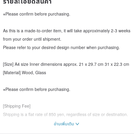
รายละเอียดสินค้า
※Please confirm before purchasing.
As this is a made-to-order item, it will take approximately 2-3 weeks
from your order until shipment.
Please refer to your desired design number when purchasing.
[Size] A4 size Inner dimensions approx. 21 x 29.7 cm 31 x 22.3 cm
[Material] Wood, Glass
※Please confirm before purchasing.
[Shipping Fee]
Shipping is a flat rate of 850 yen, regardless of size or destination.
อ่านเพิ่มเติม
[Cancellations, Returns, Exchanges]