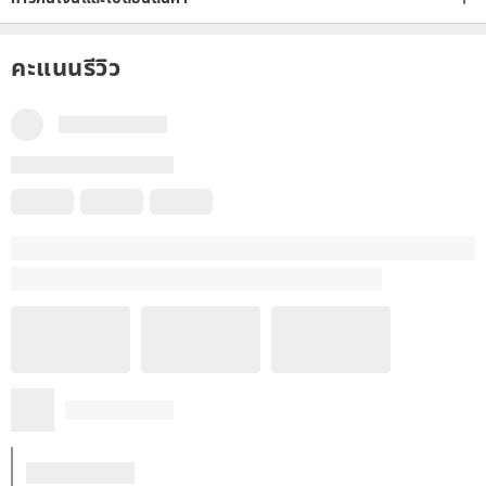
คะแนนรีวิว