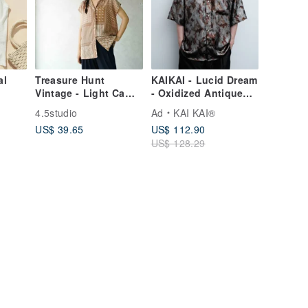
al
Treasure Hunt
KAIKAI - Lucid Dream
Vintage - Light Camel
- Oxidized Antique
ryday
Scarf Print Dolman
Gold Satin Short-
4.5studio
Ad
KAI KAI®
nen
Shirt
Sleeve Shirt
US$ 39.65
US$ 112.90
US$ 128.29