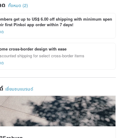
ลด
ทั้งหมด (2)
bers get up to US$ 6.00 off shipping with minimum spen
ir first Pinkoi app order within 7 days!
ยด
ome cross-border design with ease
scounted shipping for select cross-border items
ยด
ด์
เยี่ยมชมแบรนด์
REreburn