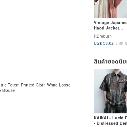
ds, and the chance of finding the same
le.
Vintage Japane
Haori Jacket
hat the vintage is not a brand new
Terracotta Wov
 and buckles that do not affect the
REreburn
Pattern Print
tion of the ancients before deciding
US$ 58.02
US$ 6
Lightweight
สินค้ายอดนิ
ric Totem Printed Cloth White Loose
e Blouse
KAIKAI - Lucid 
- Distressed De