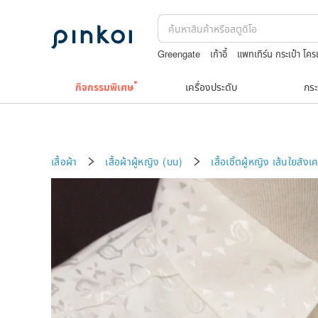
Greengate
เก้าอี้
แพทเทิร์น กระเป๋า โคร
แหวนเพชร
boston bag
กิจกรรมพิเศษ
เครื่องประดับ
กระ
เสื้อผ้า
เสื้อผ้าผู้หญิง (บน)
เสื้อเชิ้ตผู้หญิง
เส้นใยสังเค