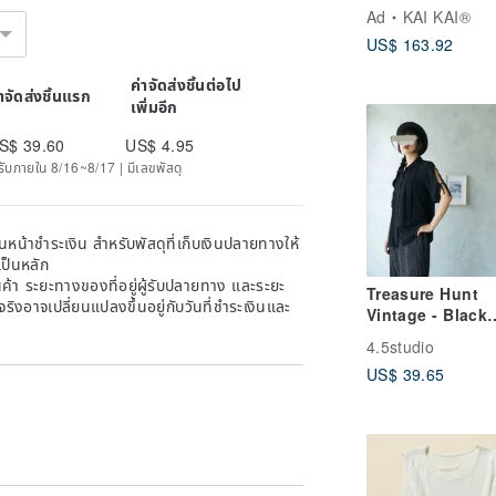
Short-Sleeve Ja
Ad
KAI KAI®
US$ 163.92
ค่าจัดส่งชิ้นต่อไป
่าจัดส่งชิ้นแรก
เพิ่มอีก
S$ 39.60
US$ 4.95
ด้รับภายใน 8/16~8/17 | มีเลขพัสดุ
หน้าชำระเงิน สำหรับพัสดุที่เก็บเงินปลายทางให้
เป็นหลัก
้า ระยะทางของที่อยู่ผู้รับปลายทาง และระยะ
Treasure Hunt
าจริงอาจเปลี่ยนแปลงขึ้นอยู่กับวันที่ชำระเงินและ
Vintage - Black
Pleated Sheer
4.5studio
Chiffon Shirt wit
US$ 39.65
Sleeves and Tie
Detail