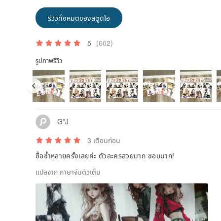
รีวิวทั้งหมดของสตูดิโอ
5
(602)
รูปภาพรีวิว
G*J
3 เดือนก่อน
ซื้อซ้ำหลายครั้งเลยค่ะ ตัวละครสวยมาก ชอบมาก!
แปลจาก ภาษาจีนตัวเต็ม