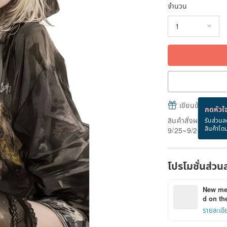
จำนวน
เขียนข้อความและส
กดหัวใจ
สินค้าสั่งผลิต" ใช้
รับส่วนล
สินค้าโด
9/25~9/26
โปรโมชั่นส่วน
New mem
d on the
รายละเอี