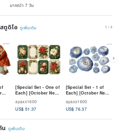
มากกว่า 7 วัน
นสตูดิโอ
1 / 4
ดูเพิ่มเติม
of
[Special Set - One of
[Special Set - 1 of
[A
New
r
Each] [October New
Each] [October New
Release
8-108
Release] 20-104 [All
Release 4] 20-22 [All
Characte
ayaxx1600
ayaxx1600
ayaxx16
]
150 Designs] Choki
223 Designs] Choki
Simple 
US$ 51.37
US$ 76.37
US$ 1.3
rs
Paper, Collage
Paper, Collage
ge
Material, Christmas
Material, Ranunculus
ยกัน
ดูเพิ่มเติม