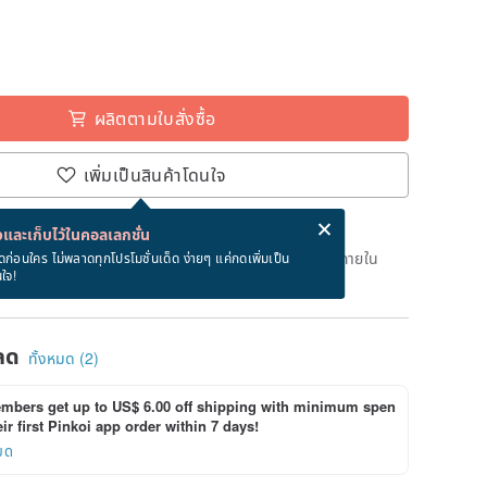
ผลิตตามใบสั่งซื้อ
เพิ่มเป็นสินค้าโดนใจ
่ง eCard ฟรีเมื่อซื้อสินค้า!
eCard คืออะไร?
และเก็บไว้ในคอลเลกชั่น
เวลาผลิต 31 วันทำการหลังจากชำระเงิน สั่งตอนนี้จะได้รับภายใน
ดก่อนใคร ไม่พลาดทุกโปรโมชั่นเด็ด ง่ายๆ แค่กดเพิ่มเป็น
นใจ!
ลด
ทั้งหมด (2)
bers get up to US$ 6.00 off shipping with minimum spen
ir first Pinkoi app order within 7 days!
ยด