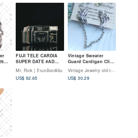
er
FUJI TELE CARDIA
Vintage Sweater
26
SUPER DATE #AD
Guard Cardigan Clip
#135 film camera
毛衣夾 老式衣夾
Vintage Jewelry old-time-corner
Mr. Rick | ร้านกล้องฟิล์ม
US$ 92.65
US$ 30.29