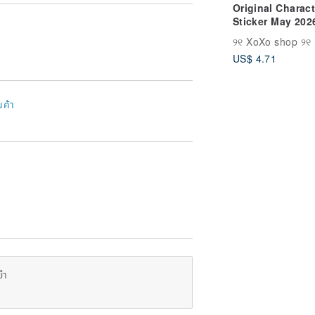
Original Charact
Sticker May 202
Release
୨୧ XoXo shop ୨୧
US$ 4.71
นค้า
ยำ