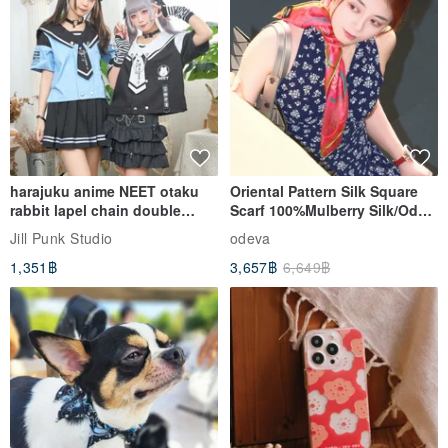
#Basic Care
- Store shoes in a place away from humidity and direct sunlight.
- Regularly replace sweat-stained or worn-out latex insoles
www.pi
nkoi.com/product/Ha2NCbpC
#Leather Surface Cleaning
- Gently brush off dust from the shoe surface with a soft brush (e.g.,
harajuku anime NEET otaku
Oriental Pattern Silk Square
rabbit lapel chain double
Scarf 100%Mulberry Silk/Ode
horsehair or pig bristle). Then, use a cotton cloth lightly dampened
breasted sailor top JJ2540
to the Yi Tribe–Courage
Jill Punk Studio
odeva
with a specialized leather care product (Note*) to wipe the leather
1,351฿
3,657฿
6,649฿
surface. Apply a thin layer and allow it to absorb. You can also
apply a specialized nano-waterproof spray for an additional
protective layer. Avoid applying too much care product or
waterproof spray, as this may damage the leather.
- If the shoes get wet, immediately dry the leather surface with a
cotton cloth and let them air dry indoors in a well-ventilated area.
Be careful not to pull the shoes forcefully when wiping the surface,