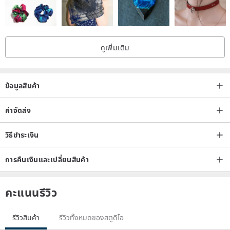
#Vibrant Suede Red
The upper is made of nubuck leather, a premium top-grain cowhide
ดูเพิ่มเติม
that is light and breathable.
Through a buffing process, the leather develops a suede-like
texture, making it soft, delicate, yet strong.
ข้อมูลสินค้า
The vibrant and lively red color is flattering and eye-catching, a
ค่าจัดส่ง
deeply captivating shade.
วิธีชำระเงิน
#Elegant Loafer Low Heels
The front loafer silhouette is modern and refined, offering a
การคืนเงินและเปลี่ยนสินค้า
surprising pop of color when viewed from the back.
The low heel height elongates the leg line and provides a stable,
คะแนนรีวิว
comfortable stride.
These are versatile heels suitable for both work and daily life.
รีวิวสินค้า
รีวิวทั้งหมดของสตูดิโอ