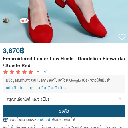
5
3,870฿
Embroidered Loafer Low Heels - Dandelion Fireworks
/ Suede Red
5
(9)
มีข้อมูลสินค้าบางส่วนแปลภาษาอัตโนมัติโดย Google เนื้อหาอาจไม่แม่นยำ
แปลเป็น ไทย
ดูภาษาเดิม (จีน-ตัวเต็ม)
รอคิว
เขียนข้อความและส่ง
eCard
ฟรีเมื่อซื้อสินค้า!
สินค้าชิ้นนี้ขายหมดแล้ว แต่คุณสามารถกดปุ่ม "รอคิว" และเราจะแจ้งเตือนคุณทันที