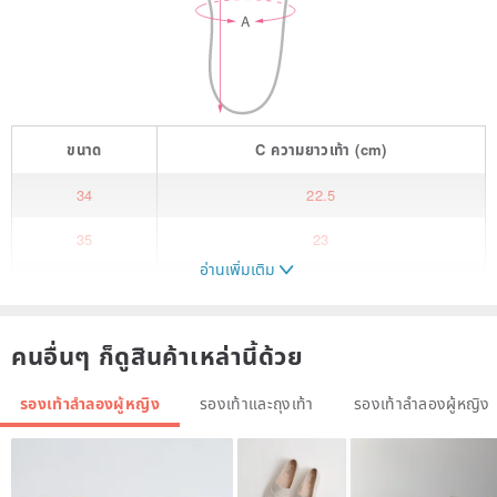
ขนาด
C
ความยาวเท้า
(cm)
34
22.5
35
23
อ่านเพิ่มเติม
36
23.5
37
24
คนอื่นๆ ก็ดูสินค้าเหล่านี้ด้วย
38
24.5
รองเท้าลำลองผู้หญิง
รองเท้าและถุงเท้า
รองเท้าลำลองผู้หญิง
39
25
▎
hsiu story. Dandelion Fireworks