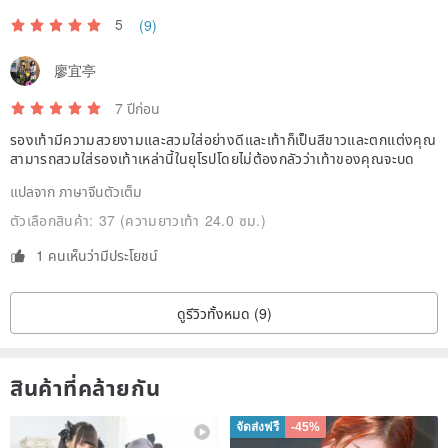
#Breathable Genuine Leather Latex Insole
5
(9)
hsiu's proprietary genuine leather insole with added latex
廖宜亭
cushioning.
Soft and breathable, it enhances the comfort of walking.
7 ปีก่อน
รองเท้ามีความสวยงามและสวมใส่อย่างดีและเท้าก็เป็นสีขาวและตกแต่งคุณ
สามารถสวมใส่รองเท้าเหล่านี้ในยุโรปโดยไม่ต้องกลัวว่าเท้าของคุณจะบด
▎
Material Description
แปลจาก ภาษาจีนตัวเต็ม
- Upper: High-quality nubuck leather
ตัวเลือกสินค้า:
37 (ความยาวเท้า 24.0 ซม.)
- Midsole: Natural pigskin (with comfortable latex padding)
1 คนเห็นว่ามีประโยชน์
- Outsole: Non-slip rubber
- Heel Height: 3.5cm
ดูรีวิวทั้งหมด (9)
- Packaging: Custom shoe box, dust bag
- Origin: Taiwan / Handmade
สินค้าที่คล้ายกัน
▎
Care and Maintenance
จัดส่งฟรี
-45%