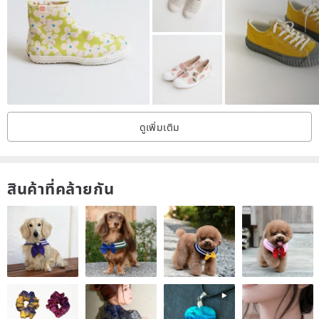
Dandelions in memory were always pure white and elegant.
When dandelions drift with the wind,
they are not just simple white,
but aspire to bloom with the brilliance of fireworks,
shining with their hidden colors.
ดูเพิ่มเติม
▎
Feature Highlights. Embroidered Loafer Low Heels
#Embroidery Design
สินค้าที่คล้ายกัน
Inspired by dandelions blooming and scattering with the wind,
geometric embroidery patterns are used to depict the imagery of
blooming flowers.
The embroidery is placed on the heel, like subtle, dazzling
fireworks, radiating unique and captivating colors.
The contrast between the leather and embroidery thread textures
creates a stylish and sleek look with simple styling.