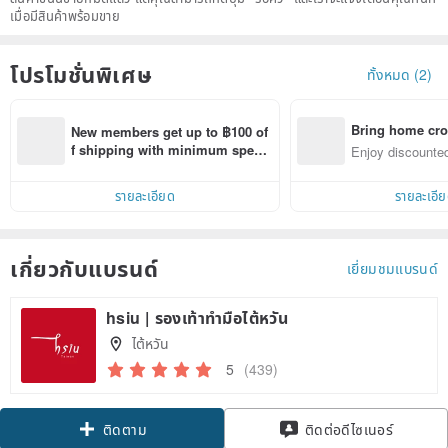
เมื่อมีสินค้าพร้อมขาย
โปรโมชั่นพิเศษ
ทั้งหมด (2)
Bring home cro
New members get up to ฿100 of
n with ease
f shipping with minimum spen
Enjoy discounted
d on their first Pinkoi app order 
ct cross-border 
within 7 days!
รายละเอียด
รายละเอี
เกี่ยวกับแบรนด์
เยี่ยมชมแบรนด์
hsiu | รองเท้าทำมือไต้หวัน
ไต้หวัน
5
(439)
Claim coupon
ติดต่อดีไซเนอร์
ติดตาม