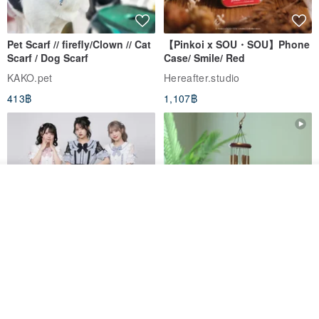
as this may damage the shoe's structure.
* Select a suitable care product for the specific leather of these
Pet Scarf // firefly/Clown // Cat
【Pinkoi x SOU・SOU】Phone
shoes.
Scarf / Dog Scarf
Case/ Smile/ Red
KAKO.pet
Hereafter.studio
#Embroidery Thread Cleaning
413฿
1,107฿
- First, dry brush with a soft brush (e.g., a soft toothbrush) to
remove dust.
- Then, use a soft brush with a small amount of clean water or
soapy water to gently brush the embroidery threads. After brushing,
รอคิว
dry with a cotton cloth.
ถูกใจ
View Shop
▎
How to Measure Your Size
Original Mass-Produced Heart
【Simple Wooden Japanese
We recommend preparing a piece of paper, a pen, and a ruler.
Declaration Lace Short-Sleeve
Wind Chime - small】Arty
Bow Tie Shirt Ruffle Love
style/ Minimalist/ Zen
Hold the pen vertically and trace the outline of your foot. The widest
Jill Punk Studio
Dionysus Artcrafts
High-Waist Short Skirt JJ2570