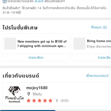
เขียนข้อความและส่ง
eCard
ฟรีเมื่อซื้อสินค้า!
สินค้าสั่งผลิต" ใช้เวลาผลิต 14 วันทำการหลังจากชำระเงิน สั่งตอนนี้จะได้รับภายใน
31/8~13/9
โปรโมชั่นพิเศษ
ทั้งหมด (2)
Bring home cro
New members get up to ฿100 of
n with ease
f shipping with minimum spen
Enjoy discounted
d on their first Pinkoi app order 
ct cross-border 
within 7 days!
รายละเอียด
รายละเอี
เกี่ยวกับแบรนด์
เยี่ยมชมแบรนด์
mojoy1680
ไต้หวัน
5
(608)