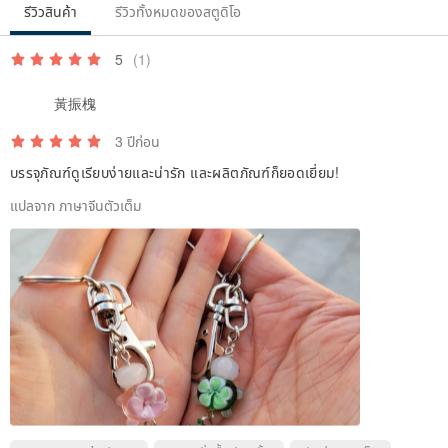
รีวิวสินค้า
รีวิวทั้งหมดของสตูดิโอ
a treasure bestowed by heaven through fire. Yuzulin Handmade
Glass aims to present glass not just as decoration, but as a small
5
(1)
work of art that can be integrated into daily life, embodying unique
黃振槐
and resilient passion.
3 ปีก่อน
Origin/Manufacturing Method:
บรรจุภัณฑ์ดูเรียบง่ายและน่ารัก และผลิตภัณฑ์ก็ยอดเยี่ยม!
Exclusively designed and crafted by the Yuzulin Glass designer.
แปลจาก ภาษาจีนตัวเต็ม