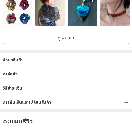
/ Material /
Hand-fired glass + artificial crystal + alloy accessories + Taiwan
thread + electroplated white K color question mark hook head.
ดูเพิ่มเติม
Care:
Please avoid very strong impact on the glass portion. Normal
impacts are generally harmless, but it is still recommended to avoid
ข้อมูลสินค้า
them (e.g., accidentally dropping it on the floor). Do not store in
humid places for extended periods, such as bathrooms.
ค่าจัดส่ง
วิธีชำระเงิน
Brand Introduction:
Each glass bead is home to a little spirit. If she likes you, she will
การคืนเงินและเปลี่ยนสินค้า
smile at you, making you like her too. Looking at her every day will
bring an unconscious sense of joy.
คะแนนรีวิว
"Glass," which can only be tempered with 1300 degrees of heat, is