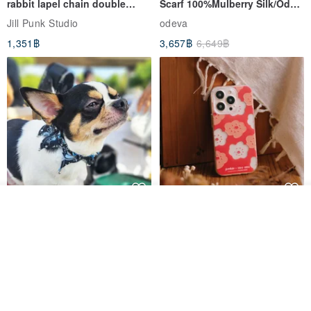
rabbit lapel chain double
Scarf 100%Mulberry Silk/Ode
breasted sailor top JJ2540
to the Yi Tribe–Courage
Jill Punk Studio
odeva
1,351฿
3,657฿
6,649฿
ผลิตตามใบสั่งซื้อ
Pet Scarf // firefly/Clown // Cat
【Pinkoi x SOU・SOU】Phone
ถูกใจ
View Shop
Scarf / Dog Scarf
Case/ Smile/ Red
KAKO.pet
Hereafter.studio
413฿
1,107฿