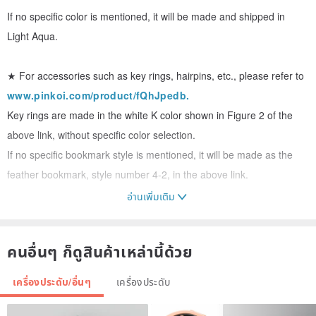
If no specific color is mentioned, it will be made and shipped in
Light Aqua.
★ For accessories such as key rings, hairpins, etc., please refer to
www.pinkoi.com/product/fQhJpedb.
Key rings are made in the white K color shown in Figure 2 of the
above link, without specific color selection.
If no specific bookmark style is mentioned, it will be made as the
feather bookmark, style number 4-2, in the above link.
อ่านเพิ่มเติม
★ Yuzulin Glass is promoting Earth's environmental protection +
hermit crab house-switching activities. To cherish our mother Earth,
คนอื่นๆ ก็ดูสินค้าเหล่านี้ด้วย
we do not proactively provide luxurious packaging. All packaging
and paper bags are simple. If you need it for a gift, please inform
เครื่องประดับ/อื่นๆ
เครื่องประดับ
us proactively if packaging is required.