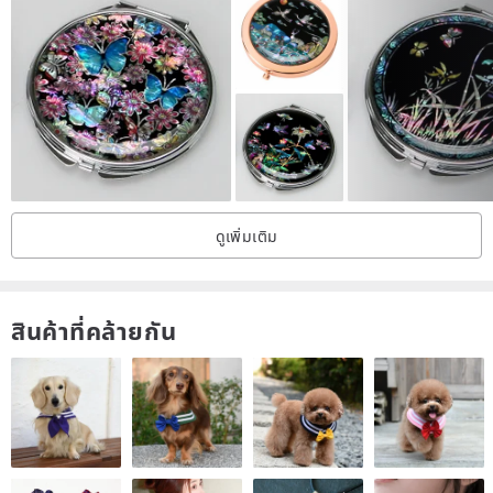
★ Each handmade glass bead is slightly different in appearance,
with variations in size and shape. Please only place an order if you
can accept these differences.
★ For other important notes, please read the "Studio Story" on the
right in detail.
ดูเพิ่มเติม
★ The production lead time is 14 working days. International mail
may exceed this period. Please do not place an order if you are in a
hurry.
สินค้าที่คล้ายกัน
/ Size /
Please refer to Figure 5.
The little charm, including the tassel and question mark hook, is
approximately 8cm.