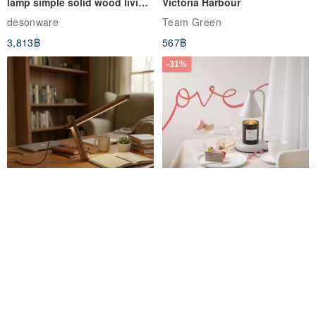
lamp simple solid wood living
Victoria Harbour
room sofa bedroom
desonware
Team Green
atmosphere lamp three-color
3,813฿
567฿
stepless dimming study lamp
-31%
ดูสินค้าอื่นๆ ของดีไซเนอร์
View Shop
Just Wood Detachable
Nordic Design Scented
Decorative Lamp
Warmer Gift Box with Timer
and Dimming Function | Metal
Just Wood
VANA | เครื่องหอมสไตล์นอร์ดิก
Wax Melter Warmer + Scented
1,145฿
2,500฿
3,618฿
Candle