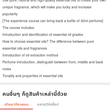
Use pure, natural and high-quality essential oils to create your own
unique fragrance, which will make you lucky and increase
popularity
[The experience course can bring back a bottle of 30ml perfume]
The course includes:
Introduction and identification of essential oil grades
How to choose essential oils? The difference between pure
essential oils and fragrances
Introduction of oil extraction method
Perfume introduction, distinguish between front, middle and back
notes
Tonality and properties of essential oils
คนอื่นๆ ก็ดูสินค้าเหล่านี้ด้วย
เทียน/เทียนหอม
คลาสเวิร์คช็อป