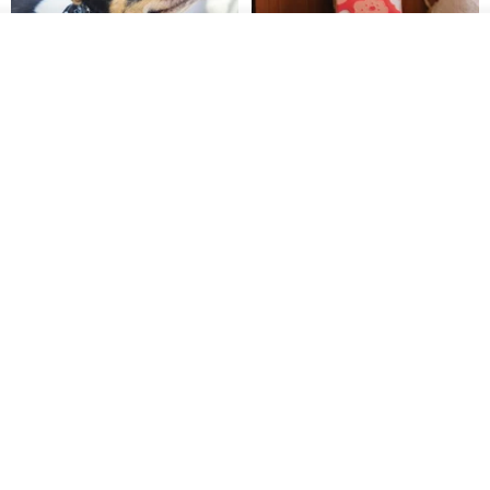
ดูสินค้าอื่นๆ ของดีไซเนอร์
View Shop
Pet Scarf // firefly/Clown // Cat
【Pinkoi x SOU・SOU】Phone
Scarf / Dog Scarf
Case/ Smile/ Red
KAKO.pet
Hereafter.studio
413฿
1,107฿
Original Mass-Produced Heart
【Simple Wooden Japanese