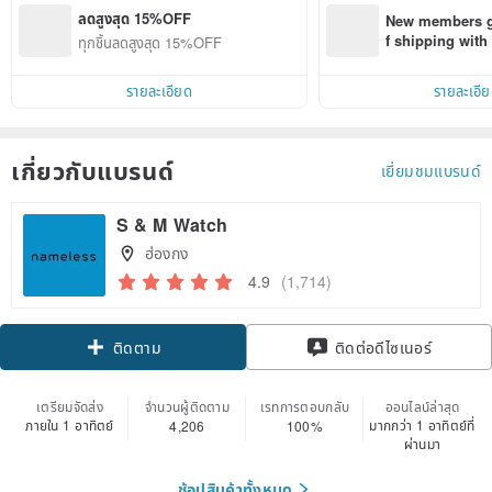
ลดสูงสุด 15%OFF
New members ge
f shipping wit
ทุกชิ้นลดสูงสุด 15%OFF
d on their first
within 7 days!
รายละเอียด
รายละเอี
เกี่ยวกับแบรนด์
เยี่ยมชมแบรนด์
S & M Watch
ฮ่องกง
4.9
(1,714)
Claim coupon
ติดตาม
ติดต่อดีไซเนอร์
เตรียมจัดส่ง
จำนวนผู้ติดตาม
เรทการตอบกลับ
ออนไลน์ล่าสุด
ภายใน 1 อาทิตย์
มากกว่า 1 อาทิตย์ที่
4,206
100%
ผ่านมา
ช้อปสินค้าทั้งหมด