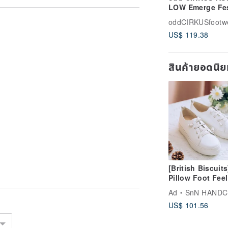
LOW Emerge Fe
Collaboration C
oddCIRKUSfootw
Shoes Skate Sh
US$ 119.38
Low-Top Music
Festival
สินค้ายอดนิ
[British Biscuits
Pillow Foot Feel
Soothing Elasti
Ad
SnN HAND
Shoes - No Stra
US$ 101.56
White 22-26.5 L
Size