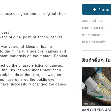
ติดตาม
panese designer and an original shoe
ออนไลน์ล่าสุด:
เรทการตอบกลับ:
shoes?
การตอบกลับ:
 the original point of shoes, canvas
เตรียมการจัดส่ง:
war years, all kinds of leather
 to the military. Therefore, canvas and
tant materials on the market. Popular
สินค้าอื่นๆ ใ
ced by the characteristics of canvas,
nce the 70s, canvas shoes have been
punk bands at the time, showing its
oes have entered the public eye.
s have successfully changed the genes
odd CIRKUS AS