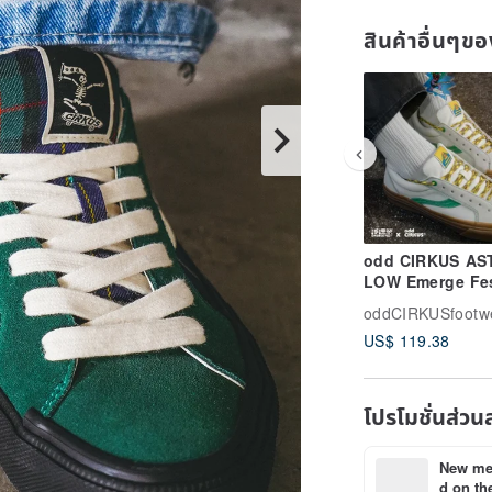
สินค้าอื่นๆ
odd CIRKUS AS
LOW Emerge Fe
Collaboration C
oddCIRKUSfootw
Shoes Skate Sh
US$ 119.38
Low-Top Music
Festival
โปรโมชั่นส่วน
New mem
d on the