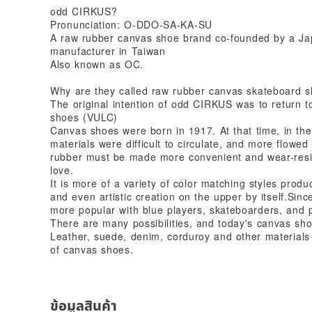
odd CIRKUS?
Pronunciation: O-DDO-SA-KA-SU
A raw rubber canvas shoe brand co-founded by a Ja
manufacturer in Taiwan
Also known as OC.
Why are they called raw rubber canvas skateboard 
The original intention of odd CIRKUS was to return to
shoes (VULC)
Canvas shoes were born in 1917. At that time, in the 
materials were difficult to circulate, and more flowed
rubber must be made more convenient and wear-resis
love.
It is more of a variety of color matching styles produ
and even artistic creation on the upper by itself.Si
more popular with blue players, skateboarders, and 
There are many possibilities, and today's canvas sh
Leather, suede, denim, corduroy and other material
of canvas shoes.
ข้อมูลสินค้า