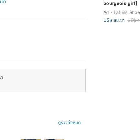
นค้า
bourgeois girl】
British derby
Ad
Lafuns Shoes รองเท้าหนังแท้สุ
women's shoes.
US$ 88.31
US$ 1
Mocha Brown
ยำ
ดูรีวิวทั้งหมด