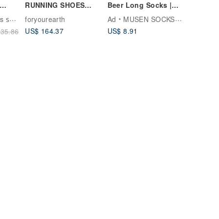
RUNNING SHOES
Beer Long Socks |
(100% recycle
Mid-Calf Socks |
ดประณีต
foryourearth
Ad
MUSEN SOCKS ถุงเท้าคุณภาพจากมู่เซิน
friendly, durable)
Unisex
US$ 164.37
US$ 8.91
35.86