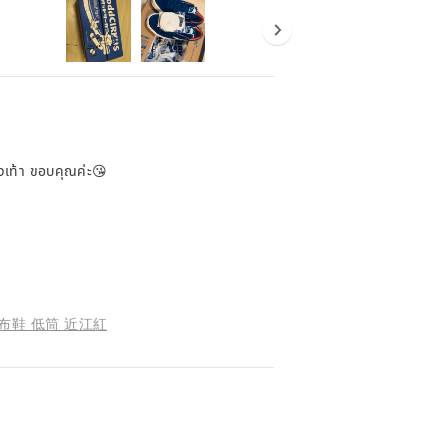
งเท้า ขอบคุณค่ะ😘
生膠帆布鞋 低筒 近江紅