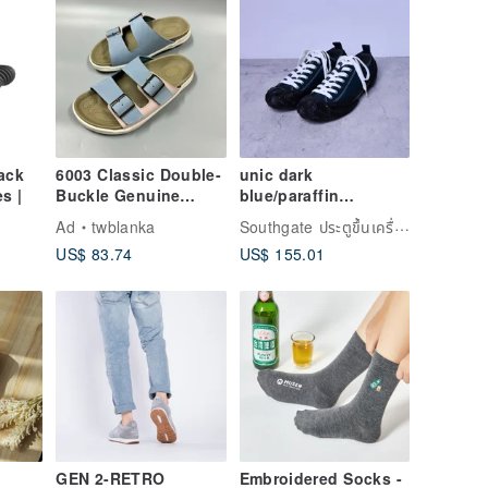
ack
6003 Classic Double-
unic dark
s |
Buckle Genuine
blue/paraffin
Leather Athletic
canvas/design/men's
Southgate ประตูขึ้นเครื่องแห่งทิศใต้
Ad
twblanka
Slides - Unisex,
shoes/casual
US$ 83.74
US$ 155.01
Couple's Shoes,
shoes/canvas shoes
Women's Footwear
GEN 2-RETRO
Embroidered Socks -