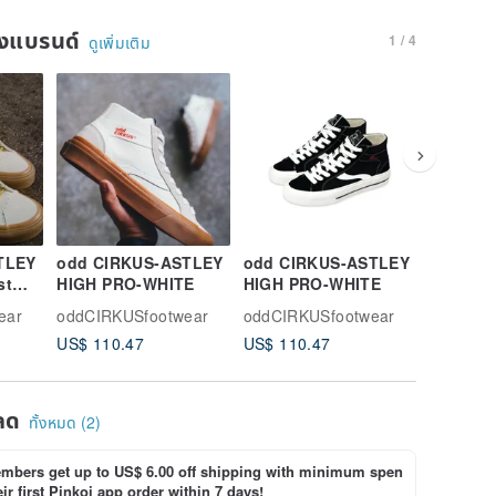
ของแบรนด์
1 / 4
ดูเพิ่มเติม
TLEY
odd CIRKUS-ASTLEY
odd CIRKUS-ASTLEY
odd CI
st
HIGH PRO-WHITE
HIGH PRO-WHITE
LOW PR
anvas
ear
oddCIRKUSfootwear
oddCIRKUSfootwear
oddCIRK
oes
US$ 110.47
US$ 110.47
US$ 101
ลด
ทั้งหมด (2)
bers get up to US$ 6.00 off shipping with minimum spen
ir first Pinkoi app order within 7 days!