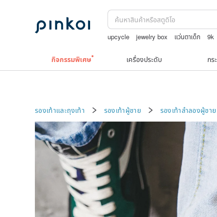
upcycle
jewelry box
แว่นตาเด็ก
9k
japanese bandana
กระเป๋าถัก
กิจกรรมพิเศษ
เครื่องประดับ
กระ
รองเท้าและถุงเท้า
รองเท้าผู้ชาย
รองเท้าลำลองผู้ชาย