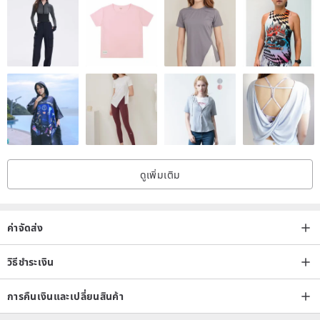
manuscript paper (66 cells).
*小叮咛:
There is no adhesive coating on each back. If you need to stick it,
you can choose another paper tape or sticker.
The color in the product map will be different from the actual color
of the product due to different screen displays and light source
angles. Please focus on the entity.
ดูเพิ่มเติม
This Lifepad series note paper, with A5 size, can be purchased and
used together.
→Lifepad A5 note paper product link...
ค่าจัดส่ง
/ Product Size / 7.4x8.3 cm
วิธีชำระเงิน
/ Packing size / 8.3x7.4x1.1 cm
การคืนเงินและเปลี่ยนสินค้า
/ weight / 60 g
/ Material / Paper