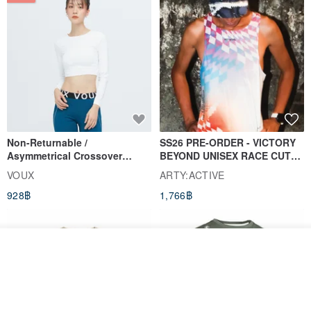
Non-Returnable /
SS26 PRE-ORDER - VICTORY
Asymmetrical Crossover
BEYOND UNISEX RACE CUT
Cropped Sweat-Wicking Top
TANK
VOUX
ARTY:ACTIVE
(Women's) - Perpetual Day
928฿
1,766฿
White
รอคิว
View Shop