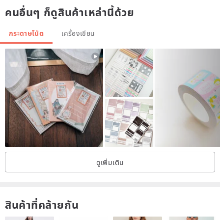
คนอื่นๆ ก็ดูสินค้าเหล่านี้ด้วย
epad mini note paper for each i...
กระดาษโน้ต
เครื่องเขียน
/
Product Description
/
Commodity includes: one package per package (excluding other
shooting items).
The total number of sheets per sheet: a total of 100 sheets.
Size: about 7.4x8.3cm / Material: Mold paper 100g.
It can be torn and the back is non-adhesive.
The paper mold paper is 100g, which is very thick and well written.
Color / Style: There are 3 formats (6 colors) available, please go to
the product page to buy.
ดูเพิ่มเติม
The styles are as follows:
Square: 01 yellow squares 02 gray squares (4mm small squares).
Two-point stripes: 03 blue stripes / 04 pink stripes (7mm row
สินค้าที่คล้ายกัน
height).
Manuscript paper: 05 green manuscript paper / 06 purple