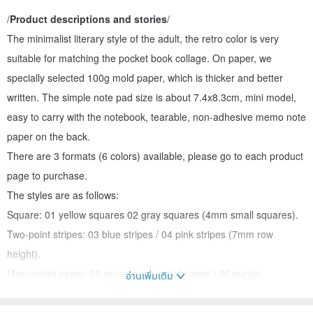
/
Product descriptions and stories
/
The minimalist literary style of the adult, the retro color is very
suitable for matching the pocket book collage. On paper, we
specially selected 100g mold paper, which is thicker and better
written. The simple note pad size is about 7.4x8.3cm, mini model,
easy to carry with the notebook, tearable, non-adhesive memo note
paper on the back.
There are 3 formats (6 colors) available, please go to each product
page to purchase.
The styles are as follows:
Square: 01 yellow squares 02 gray squares (4mm small squares).
Two-point stripes: 03 blue stripes / 04 pink stripes (7mm row
height).
Manuscript paper: 05 green manuscript paper / 06 purple
อ่านเพิ่มเติม
manuscript paper (66 cells).
Please go to the Lifepad Mini Note Papers page to purchase:
→Lif