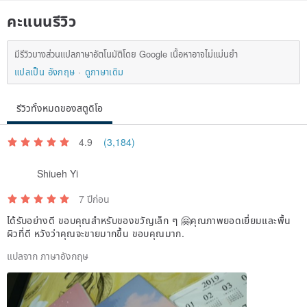
คะแนนรีวิว
PAPERIAN Brand Zone Link
มีรีวิวบางส่วนแปลภาษาอัตโนมัติโดย Google เนื้อหาอาจไม่แม่นยำ
แปลเป็น อังกฤษ
ดูภาษาเดิม
The design hall will clear the trea...
รีวิวทั้งหมดของสตูดิโอ
4.9
(3,184)
Shiueh Yi
7 ปีก่อน
ได้รับอย่างดี ขอบคุณสำหรับของขวัญเล็ก ๆ 🤗คุณภาพยอดเยี่ยมและพื้น
ผิวที่ดี หวังว่าคุณจะขายมากขึ้น ขอบคุณมาก.
แปลจาก ภาษาอังกฤษ