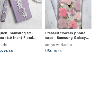
guchi Samsung S25
Pressed flowers phone
tra (6.9-inch) Floral
case | Samsung Galaxy
vet 3D Flower Phone
S23 | Gift for Her
uchi
annys-workshop
se - Soft Purple
$ 26.69
US$ 19.00