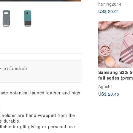
Crossbody
hening2014
Crossbody Cove
US$ 20.01
หาอาจไม่แม่นยำ
Samsung S23/ S
full series (pre
version) British 
Aguchi
mobile phone le
rade botanical tanned leather and high
US$ 20.45
case-pink
g
e holster are hand-wrapped from the
e durable.
table for gift giving or personal use