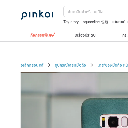
Toy story
squareline 包包
แว่นตาเด็ก
japanese bandana
เครื่องประดับวินเทจ
กิจกรรมพิเศษ
เครื่องประดับ
กระ
อิเล็กทรอนิกส์
อุปกรณ์เสริมมือถือ
เคส/ซองมือถือ
หน