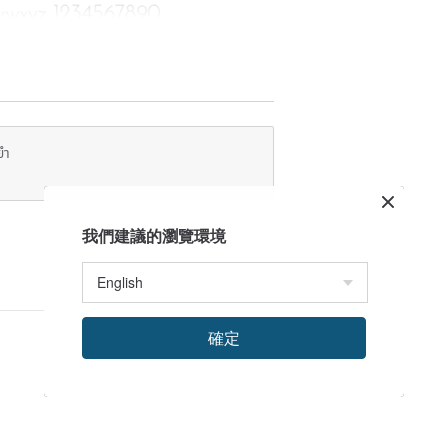
ยำ
ng Industrial and Commercial Area
我們建議的瀏覽環境
 will be sent by SF Express and will
.
確定
will be sent by Hongkong Post.
ires an identity card number. It is
 sent. In some areas, it takes 0.5-1
 the SF Express website for details.