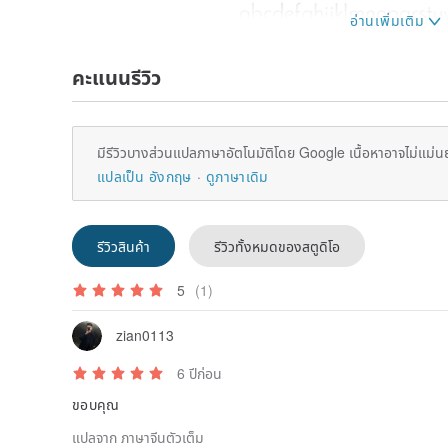
คะแนนรีวิว
มีรีวิวบางส่วนแปลภาษาอัตโนมัติโดย Google เนื้อหาอาจไม่แม่น
แปลเป็น อังกฤษ
ดูภาษาเดิม
Delivery arrangements:
Hong Kong buyers:
Suggested choices: The delivery address is Hong Ko
รีวิวสินค้า
รีวิวทั้งหมดของสตูดิโอ
(excluding remote areas) or Hong Kong SF Station. It
be delivered within 1-2 working days after being sent
Hong Kong SF Station List
5
(1)
www.sf-express.com/hk/tc/other_serv...
zian0113
If the delivery address is a Hong Kong residence, it 
6 ปีก่อน
Taiwan buyers:
Will be sent by SF Express, the use of SF freight requ
ขอบคุณ
usually delivered within 1-2 working days after being
แปลจาก ภาษาจีนตัวเต็ม
working days to receive the time limit. You can go to