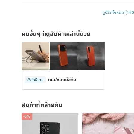
Macau buyers:
ดูรีวิวทั้งหมด (150
Will be sent by SF Express, usually sent within 1-2 w
Other overseas buyers:
Will be sent by registered post by Hongkong Post
คนอื่นๆ ก็ดูสินค้าเหล่านี้ด้วย
เคส/ซองมือถือ
สั่งทำพิเศษ
สินค้าที่คล้ายกัน
-5%