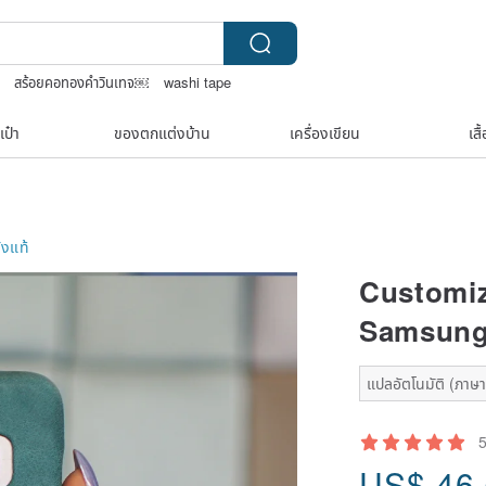
สร้อยคอทองคำวินเทจ￼
washi tape
10k
ชาผลไม้
เป๋า
ของตกแต่งบ้าน
เครื่องเขียน
เสื
ังแท้
Customiz
Samsung 
แปลอัตโนมัติ (ภาษาเ
US$
46