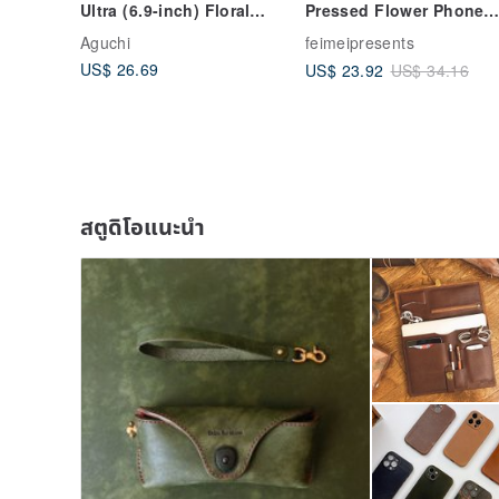
Ultra (6.9-inch) Floral
Pressed Flower Phone
Rivet 3D Flower Phone
Cases for iPhone 16
Aguchi
feimeipresents
Case - Azure Blue
Samsung S25
US$ 26.69
US$ 23.92
US$ 34.16
สตูดิโอแนะนำ