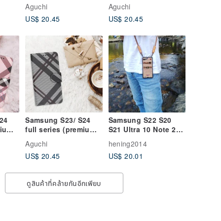
version) British plaid
version) British plaid
Aguchi
Aguchi
r
mobile phone leather
mobile phone leather
US$ 20.45
US$ 20.45
case-white
case-beige
24
Samsung S23/ S24
Samsung S22 S20
mium
full series (premium
S21 Ultra 10 Note 20
plaid
version) British plaid
10 plus Crossbody
Aguchi
hening2014
ather
mobile phone leather
Vertical Case
US$ 20.45
US$ 20.01
case - gray and black
ดูสินค้าที่คล้ายกันอีกเพียบ