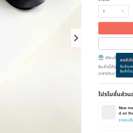
เขียนข้อความและส
กดหัวใจ
สินค้านี้คือ "สินค้าผ
รับส่วนล
สินค้าโด
เวลาประมาณ 3 วันท
โปรโมชั่นส่วน
New mem
d on the
รายละเอี