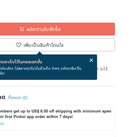
ผลิตตามใบสั่งซื้อ
เพิ่มเป็นสินค้าโดนใจ
่ง eCard ฟรีเมื่อซื้อสินค้า!
eCard คืออะไร?
และเก็บไว้ในคอลเลกชั่น
ลิตตามใบสั่งซื้อ" หลังจากที่ชำระเงินถึงวันที่จะจัดส่งสินค้า จะใช้
ดก่อนใคร ไม่พลาดทุกโปรโมชั่นเด็ด ง่ายๆ แค่กดเพิ่มเป็น
นใจ!
างการในการผลิตสินค้า (ไม่รวมวันหยุด)
ลด
ทั้งหมด (2)
bers get up to US$ 6.00 off shipping with minimum spen
ir first Pinkoi app order within 7 days!
ยด