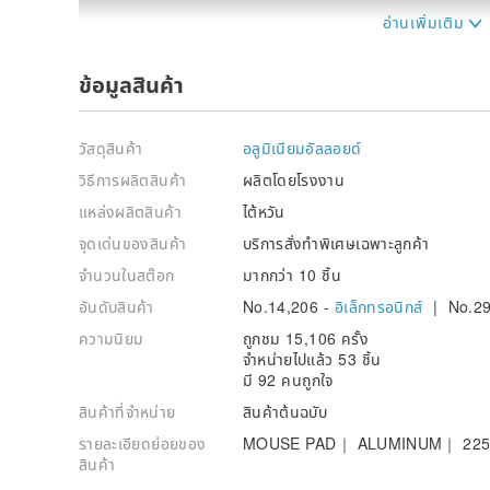
ข้อมูลสินค้า
Youtube：
วัสดุสินค้า
อลูมิเนียมอัลลอยด์
中天新聞 老牌鐵工廠重生 第三代創業改賣伴手禮
วิธีการผลิตสินค้า
ผลิตโดยโรงงาน
แหล่งผลิตสินค้า
ไต้หวัน
จุดเด่นของสินค้า
บริการสั่งทำพิเศษเฉพาะลูกค้า
จำนวนในสต๊อก
มากกว่า 10 ชิ้น
อันดับสินค้า
No.14,206 -
อิเล็กทรอนิกส์
| No.29
ความนิยม
ถูกชม 15,106 ครั้ง
จำหน่ายไปแล้ว 53 ชิ้น
มี 92 คนถูกใจ
สินค้าที่จำหน่าย
สินค้าต้นฉบับ
รายละเอียดย่อยของ
MOUSE PAD｜ ALUMINUM｜ 225mm
สินค้า