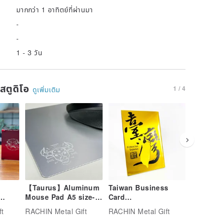
มากกว่า 1 อาทิตย์ที่ผ่านมา
-
-
1 - 3 วัน
นสตูดิโอ
1 / 4
ดูเพิ่มเติม
【Taurus】Aluminum
Taiwan Business
【2021 v
Mouse Pad A5 size-
Card
Alumin
as
Free Laser engraving
Holder_calligraphy
A5 size-
ft
RACHIN Metal Gift
RACHIN Metal Gift
RACHIN M
word_golden
engravi