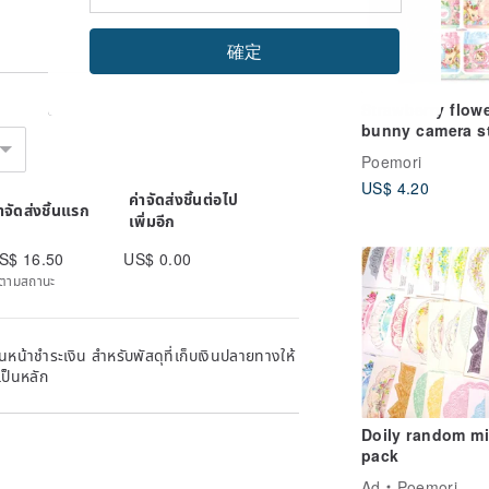
確定
Strawberry flow
bunny camera st
Poemori
US$ 4.20
ค่าจัดส่งชิ้นต่อไป
่าจัดส่งชิ้นแรก
เพิ่มอีก
S$ 16.50
US$ 0.00
ิดตามสถานะ
หน้าชำระเงิน สำหรับพัสดุที่เก็บเงินปลายทางให้
เป็นหลัก
Doily random m
pack
Ad
Poemori