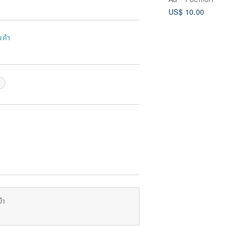
US$ 10.00
นค้า
ย
ยำ