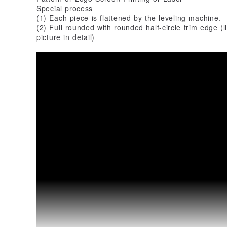
Special process
(1) Each piece is flattened by the leveling machine.
(2) Full rounded with rounded half-circle trim edge (
picture in detail)