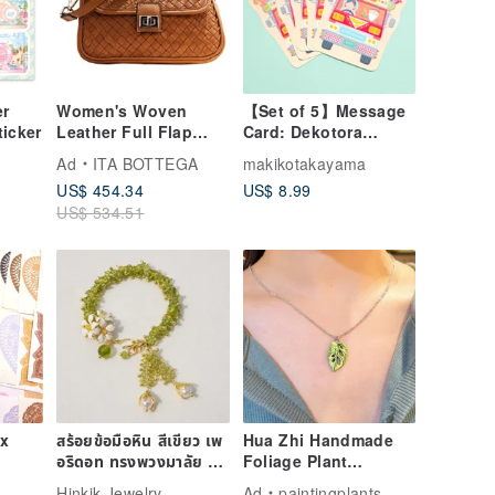
er
Women's Woven
【Set of 5】Message
icker
Leather Full Flap
Card: Dekotora
Bags
Shichifukujin
Ad
ITA BOTTEGA
makikotakayama
US$ 454.34
US$ 8.99
US$ 534.51
ix
สร้อยข้อมือหิน สีเขียว เพ
Hua Zhi Handmade
อริดอท ทรงพวงมาลัย 2
Foliage Plant
ชาย ประดับด้วย ดอกแก้ว
Necklace
Hinkik Jewelry
Ad
paintingplants