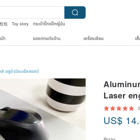
e 包包
Toy story
กระเป๋าปิ๊กแป๊กญี่ปุ่น
เป๋า
ของตกแต่งบ้าน
เครื่องเขียน
เสื
ส์
อลูมิเนียมอัลลอยด์
Aluminum
Laser en
US$
14
จำนวน