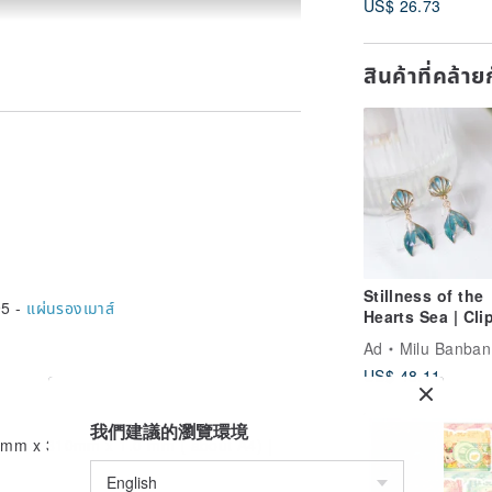
US$ 26.73
version / free n
Lei carving + M
bag
สินค้าที่คล้า
Stillness of the
5 -
แผ่นรองเมาส์
Hearts Sea | Cli
Earrings
Ad
Milu Banban
US$ 48.11
我們建議的瀏覽環境
 x 310mm x 1.0 mm ( about A4)｜