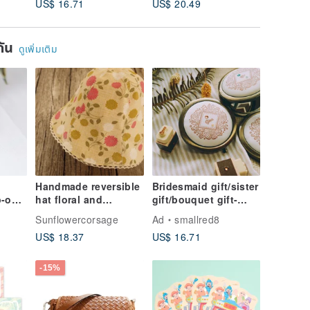
US$ 16.71
US$ 20.49
US$ 16.
ame
eimei
ยกัน
ดูเพิ่มเติม
Handmade reversible
Bridesmaid gift/sister
p-on
hat floral and
gift/bouquet gift-
japanese pattern
Secret garden
Sunflowercorsage
Ad
smallred8
portable mirror
US$ 18.37
US$ 16.71
(customized name
available)
-15%