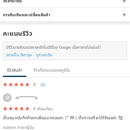
วิธีชำระเงิน
การคืนเงินและเปลี่ยนสินค้า
คะแนนรีวิว
มีรีวิวบางส่วนแปลภาษาอัตโนมัติโดย Google เนื้อหาอาจไม่แม่นยำ
แปลเป็น อังกฤษ
ดูภาษาเดิม
รีวิวสินค้า
รีวิวทั้งหมดของสตูดิโอ
5
(2)
m***********a
8 เดือนก่อน
เป็นสมุดบันทึกที่ยอดเยี่ยมมากเลยค่ะ (* ́艸`) ตั้งตารอที่จะได้ใช้เลยค่ะ 🥰
แปลจาก ภาษาญี่ปุ่น