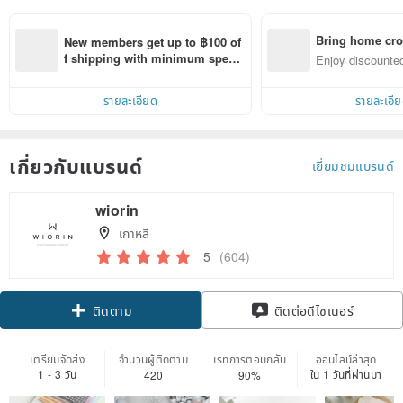
Bring home cro
New members get up to ฿100 of
n with ease
f shipping with minimum spen
Enjoy discounted
d on their first Pinkoi app order 
ct cross-border 
within 7 days!
รายละเอียด
รายละเอี
เกี่ยวกับแบรนด์
เยี่ยมชมแบรนด์
wiorin
เกาหลี
5
(604)
ติดตาม
ติดต่อดีไซเนอร์
เตรียมจัดส่ง
จำนวนผู้ติดตาม
เรทการตอบกลับ
ออนไลน์ล่าสุด
1 - 3 วัน
ใน 1 วันที่ผ่านมา
420
90%