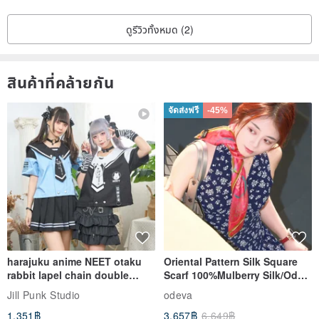
ดูรีวิวทั้งหมด (2)
สินค้าที่คล้ายกัน
จัดส่งฟรี
-45%
harajuku anime NEET otaku
Oriental Pattern Silk Square
rabbit lapel chain double
Scarf 100%Mulberry Silk/Ode
breasted sailor top JJ2540
to the Yi Tribe–Courage
Jill Punk Studio
odeva
1,351฿
3,657฿
6,649฿