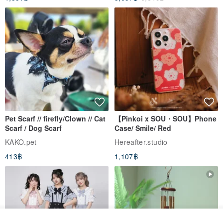
Pet Scarf // firefly/Clown // Cat
【Pinkoi x SOU・SOU】Phone
Scarf / Dog Scarf
Case/ Smile/ Red
KAKO.pet
Hereafter.studio
413฿
1,107฿