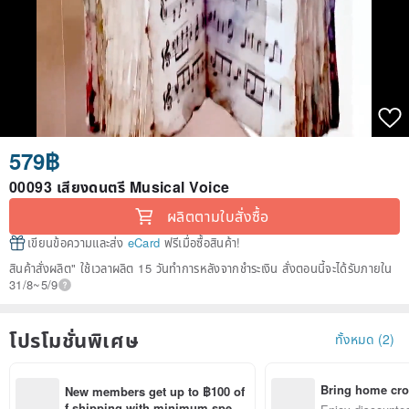
579฿
00093 เสียงดนตรี Musical Voice
ผลิตตามใบสั่งซื้อ
เขียนข้อความและส่ง
eCard
ฟรีเมื่อซื้อสินค้า!
สินค้าสั่งผลิต" ใช้เวลาผลิต 15 วันทำการหลังจากชำระเงิน สั่งตอนนี้จะได้รับภายใน
31/8~5/9
โปรโมชั่นพิเศษ
ทั้งหมด (2)
Bring home cro
New members get up to ฿100 of
n with ease
f shipping with minimum spen