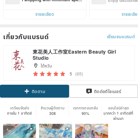
Enjoy discounted
d on their first Pinkoi app order 
ct cross-border 
within 7 days!
รายละเอียด
รายละเอี
เกี่ยวกับแบรนด์
เยี่ยมชมแบรนด์
東花美人工作室Eastern Beauty Girl
Studio
ไต้หวัน
5
(65)
ติดตาม
ติดต่อดีไซเนอร์
เตรียมจัดส่ง
จำนวนผู้ติดตาม
เรทการตอบกลับ
ออนไลน์ล่าสุด
ภายใน 1 อาทิตย์
มากกว่า 1 อาทิตย์ที่
308
90%
ผ่านมา