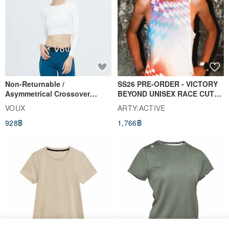
Non-Returnable /
SS26 PRE-ORDER - VICTORY
Asymmetrical Crossover
BEYOND UNISEX RACE CUT
Cropped Sweat-Wicking Top
TANK
VOUX
ARTY:ACTIVE
(Women's) - Perpetual Day
928฿
1,766฿
White