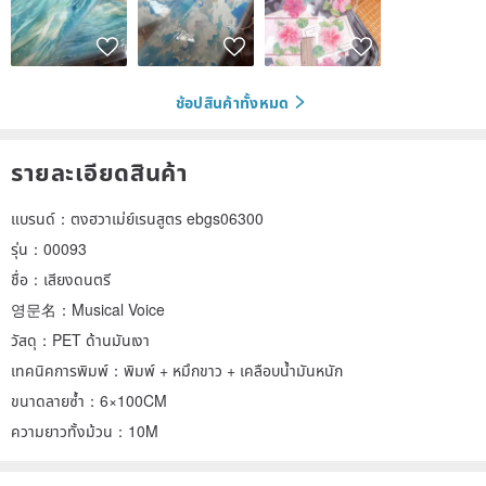
ช้อปสินค้าทั้งหมด
รายละเอียดสินค้า
แบรนด์：ตงฮวาเม่ย์เรนสูตร ebgs06300
รุ่น：00093
ชื่อ：เสียงดนตรี
영문名：Musical Voice
วัสดุ：PET ด้านมันเงา
เทคนิคการพิมพ์：พิมพ์ + หมึกขาว + เคลือบน้ำมันหนัก
ขนาดลายซ้ำ：6×100CM
ความยาวทั้งม้วน：10M