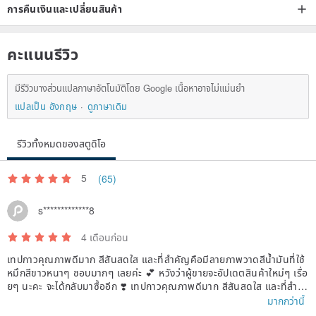
การคืนเงินและเปลี่ยนสินค้า
คะแนนรีวิว
มีรีวิวบางส่วนแปลภาษาอัตโนมัติโดย Google เนื้อหาอาจไม่แม่นยำ
แปลเป็น อังกฤษ
ดูภาษาเดิม
รีวิวทั้งหมดของสตูดิโอ
5
(65)
s*************8
4 เดือนก่อน
เทปกาวคุณภาพดีมาก สีสันสดใส และที่สำคัญคือมีลายภาพวาดสีน้ำมันที่ใช้
หมึกสีขาวหนาๆ ชอบมากๆ เลยค่ะ 💕 หวังว่าผู้ขายจะอัปเดตสินค้าใหม่ๆ เรื่อ
ยๆ นะคะ จะได้กลับมาซื้ออีก ❣️ เทปกาวคุณภาพดีมาก สีสันสดใส และที่สำคั
ญคือมีลายภาพวาดสีน้ำมันที่ใช้หมึกสีขาวหนาๆ ชอบมากๆ เลยค่ะ 💕 หวังว่
มากกว่านี้
าผู้ขายจะอัปเดตสินค้าใหม่ๆ เรื่อยๆ นะคะ จะได้กลับมาซื้ออีก ❣️