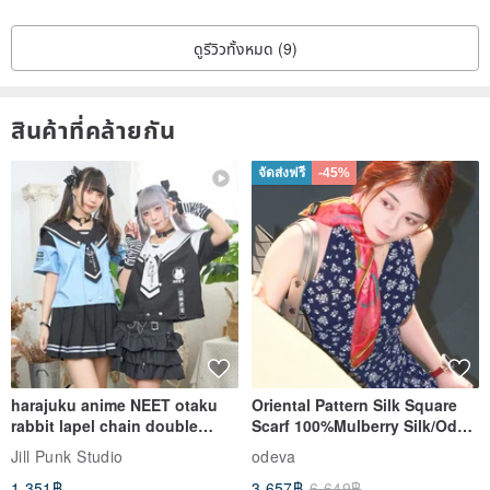
ดูรีวิวทั้งหมด (9)
สินค้าที่คล้ายกัน
จัดส่งฟรี
-45%
harajuku anime NEET otaku
Oriental Pattern Silk Square
rabbit lapel chain double
Scarf 100%Mulberry Silk/Ode
breasted sailor top JJ2540
to the Yi Tribe–Courage
Jill Punk Studio
odeva
1,351฿
3,657฿
6,649฿