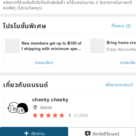
หลังจากที่ชำระเงินถึงวันที่จะจัดส่งสินค้า จะใช้เวลาประมาณ 3 วันทางการในการเตรี
ยมพัสดุ (ไม่รวมวันหยุด)
โปรโมชั่นพิเศษ
ทั้งหมด (2)
Bring home cro
New members get up to ฿100 of
n with ease
f shipping with minimum spen
Enjoy discounted
d on their first Pinkoi app order 
ct cross-border 
within 7 days!
รายละเอียด
รายละเอี
เกี่ยวกับแบรนด์
เยี่ยมชมแบรนด์
cheeky cheeky
ฮ่องกง
5
(1,054)
ติดตาม
ติดต่อดีไซเนอร์