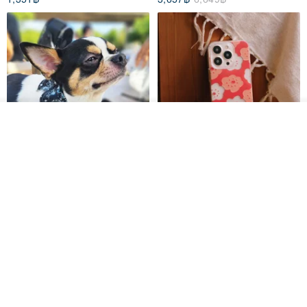
วางในรถเข็น
ถูกใจ
View Shop
Pet Scarf // firefly/Clown // Cat
【Pinkoi x SOU・SOU】Phone
Scarf / Dog Scarf
Case/ Smile/ Red
KAKO.pet
Hereafter.studio
413฿
1,107฿