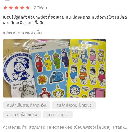
2 ปีก่อน
ใช่ฉันไม่รู้สึกถึงข้อบกพร่องที่ขอบเลย มันไม่ส่งผลกระทบต่อการใช้งานปกติ
เลย ฉันจะพิจารณาซื้อคืน
แปลจาก ภาษาจีนตัวเต็ม
สินค้าเป็นตามที่คาดหวัง
สินค้ามีความ Unique
อยากสั่งซื้ออีกครั้ง
จัดส่งรวดเร็ว
ตัวเลือกสินค้า:
สติกเกอร์ Telecheekies (ข้อบกพร่องเล็กน้อย), Prank A Dream สติ๊กเกอร์ Cheekaemon (มีตำหนิเล็กน้อย)