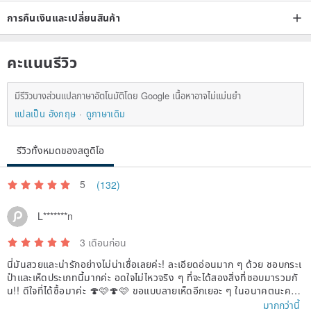
การคืนเงินและเปลี่ยนสินค้า
คะแนนรีวิว
มีรีวิวบางส่วนแปลภาษาอัตโนมัติโดย Google เนื้อหาอาจไม่แม่นยำ
แปลเป็น อังกฤษ
ดูภาษาเดิม
รีวิวทั้งหมดของสตูดิโอ
5
(132)
L*******n
3 เดือนก่อน
นี่มันสวยและน่ารักอย่างไม่น่าเชื่อเลยค่ะ! ละเอียดอ่อนมาก ๆ ด้วย ชอบกระเ
ป๋าและเห็ดประเภทนี้มากค่ะ อดใจไม่ไหวจริง ๆ ที่จะได้สองสิ่งที่ชอบมารวมกั
น!! ดีใจที่ได้ซื้อมาค่ะ 🍄🩷🍄🩷 ขอแบบลายเห็ดอีกเยอะ ๆ ในอนาคตนะคะ!
ขอบคุณค่ะ 👵🏼
มากกว่านี้