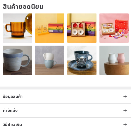
สินค้ายอดนิยม
We will inform you of the adjustment method if you can contact us.
Production place / Production method
Handmade in Japan
ข้อมูลสินค้า
ค่าจัดส่ง
วิธีชำระเงิน