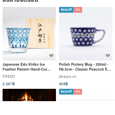
จัดส่งฟรี
-5%
Japanese Edo Kiriko Ice
Polish Pottery Mug - 200ml -
Feather Pattern Hand-Cut
H6.5cm - Classic Peacock Eye
Whisky Glass - Blue Engraved
& Dragonfly
FREED
dearpo-co
Gift for Dad
2,267฿
958฿
จัดส่งฟรี
-5%
รอคิว
ถูกใจ
View Shop