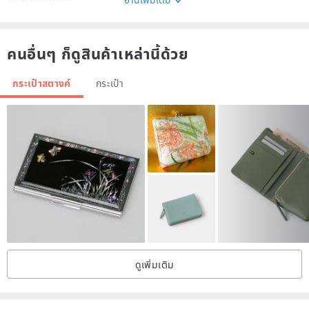
Smooth
คนอื่นๆ ก็ดูสินค้าเหล่านี้ด้วย
Maintain
Hand wash
กระเป๋าสตางค์
กระเป๋า
Origin / manufacturing methods
Handmade in Japan
Delivery method
International e-packet (Deliverytime depends on the addressee)
* Details and colors of the images may slightly different from ones
of
ดูเพิ่มเติม
Real products depends on your circumstance of viewing.
* There may be small scratches on the plating.
* Loose stiffness of opening and closing can be adjusted.