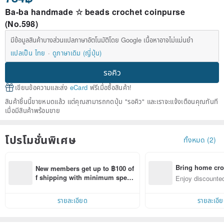
Ba-ba handmade ☆ beads crochet coinpurse
(No.598)
มีข้อมูลสินค้าบางส่วนแปลภาษาอัตโนมัติโดย Google เนื้อหาอาจไม่แม่นยำ
แปลเป็น ไทย
ดูภาษาเดิม (ญี่ปุ่น)
รอคิว
เขียนข้อความและส่ง
eCard
ฟรีเมื่อซื้อสินค้า!
สินค้าชิ้นนี้ขายหมดแล้ว แต่คุณสามารถกดปุ่ม "รอคิว" และเราจะแจ้งเตือนคุณทันที
เมื่อมีสินค้าพร้อมขาย
โปรโมชั่นพิเศษ
ทั้งหมด (2)
Bring home cro
New members get up to ฿100 of
n with ease
f shipping with minimum spen
Enjoy discounted
d on their first Pinkoi app order 
ct cross-border 
within 7 days!
รายละเอียด
รายละเอี