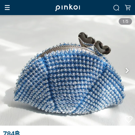
1/5
784฿