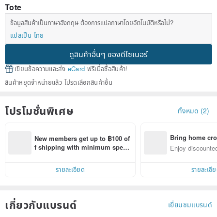
Tote
ข้อมูลสินค้าเป็นภาษาอังกฤษ ต้องการแปลภาษาโดยอัตโนมัติหรือไม่?
แปลเป็น ไทย
ดูสินค้าอื่นๆ ของดีไซเนอร์
เขียนข้อความและส่ง
eCard
ฟรีเมื่อซื้อสินค้า!
สินค้าหยุดจำหน่ายแล้ว โปรดเลือกสินค้าอื่น
โปรโมชั่นพิเศษ
ทั้งหมด (2)
Bring home cro
New members get up to ฿100 of
n with ease
f shipping with minimum spen
Enjoy discounted
d on their first Pinkoi app order 
ct cross-border 
within 7 days!
รายละเอียด
รายละเอี
เกี่ยวกับแบรนด์
เยี่ยมชมแบรนด์