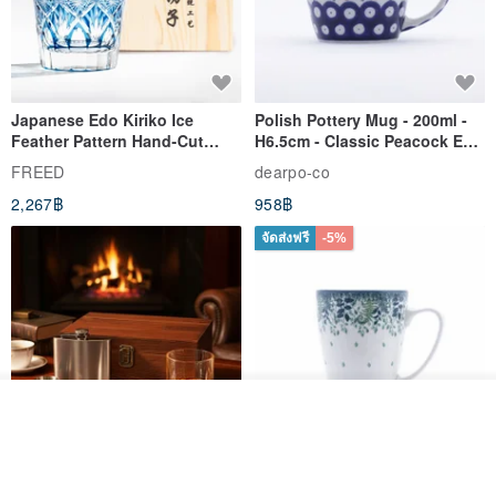
Japanese Edo Kiriko Ice
Polish Pottery Mug - 200ml -
Feather Pattern Hand-Cut
H6.5cm - Classic Peacock Eye
Whisky Glass - Blue Engraved
& Dragonfly
FREED
dearpo-co
Gift for Dad
2,267฿
958฿
จัดส่งฟรี
-5%
ดูสินค้าอื่นๆ ของดีไซเนอร์
View Shop
304 Stainless Steel Whiskey
Polish Pottery Gift Box Set -
Flask Gift Set - Customizable
Mug - 300ml - 11cm Height -