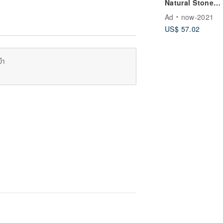
Natural Stone
Bracelet | Mist 
Ad
now-2021
Agate & Tiansh
US$ 57.02
Jade | Minimalis
Sophisticated |
Healing Jewelry
ยำ