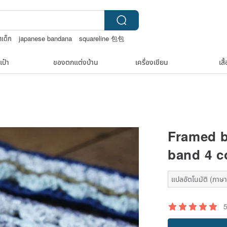
าเด็ก
japanese bandana
squareline 包包
y story
เป๋า
ของตกแต่งบ้าน
เครื่องเขียน
เสื
Framed b
band 4 c
แปลอัตโนมัติ (ภาษาเ