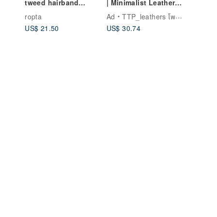
tweed hairband
| Minimalist Leather
Grey
handmade headband
Tag | Luggage
ropta
Ad
TTP_leathers โพไซตัน เลเธอร์ อเทลิเยร์
an
Identifier | Luggage
US$ 21.50
US$ 30.74
t &
Strap | Luggage Belt