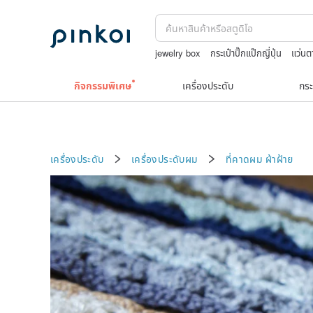
jewelry box
กระเป๋าปิ๊กแป๊กญี่ปุ่น
แว่นต
celine bag vintage
สร้อยไข่มุก14k
To
กิจกรรมพิเศษ
เครื่องประดับ
กระ
เครื่องประดับ
เครื่องประดับผม
ที่คาดผม
ผ้าฝ้าย