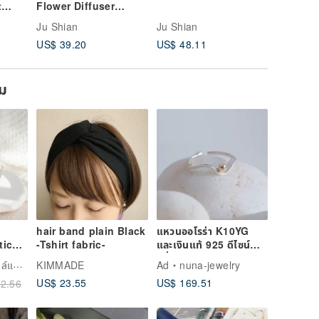
t
Flower Diffuser
trap
Stones Il
Ju Shian
Ju Shian
Ju Shian
US$ 39.20
US$ 48.11
US$ 66.
ยม
hair band plain Black
แหวนออโรร่า K10YG
tic
-Tshirt fabric-
และเงินแท้ 925 ดีไซน์
คลื่น ปรับขนาดได้
เวลา
KIMMADE
Ad
nuna-jewelry
US$ 23.55
US$ 169.51
2.56