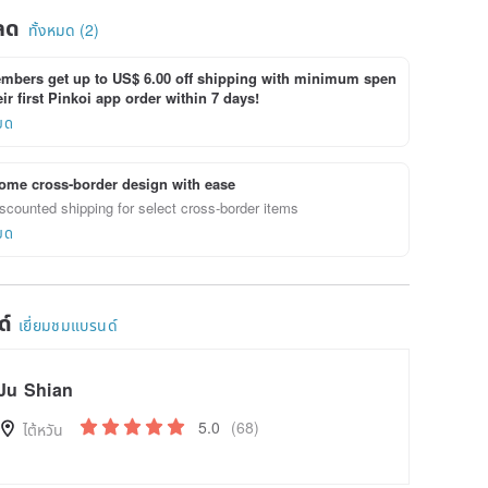
ลด
ทั้งหมด (2)
bers get up to US$ 6.00 off shipping with minimum spen
ir first Pinkoi app order within 7 days!
ยด
ome cross-border design with ease
scounted shipping for select cross-border items
ยด
ด์
เยี่ยมชมแบรนด์
Ju Shian
5.0
(68)
ไต้หวัน