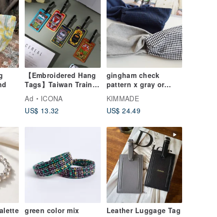
g
【Embroidered Hang
gingham check
nd
Tags】Taiwan Train
pattern x gray or
Series
navy / cross
Ad
ICONA
KIMMADE
hairband
US$ 13.32
US$ 24.49
alette
green color mix
Leather Luggage Tag