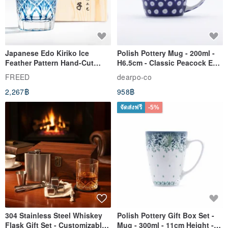
Japanese Edo Kiriko Ice
Polish Pottery Mug - 200ml -
Feather Pattern Hand-Cut
H6.5cm - Classic Peacock Eye
Whisky Glass - Blue Engraved
& Dragonfly
FREED
dearpo-co
Gift for Dad
2,267฿
958฿
จัดส่งฟรี
-5%
304 Stainless Steel Whiskey
Polish Pottery Gift Box Set -
Flask Gift Set - Customizable
Mug - 300ml - 11cm Height -