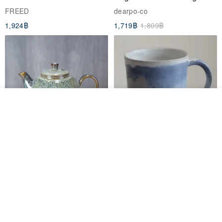
Engraving - Father's Day Gift
Fern Pattern
FREED
dearpo-co
1,924฿
1,719฿
1,809฿
รอคิว
View Shop
[Mùchūn Life] 240ml Shāmù
Mug - Little Snow
Tianmu Glaze Round Teapot
by Master Ye Minxiang
NATURE GLAZE สตูดิโอเซรามิก
goodday-ankeng
2,290฿
1,122฿