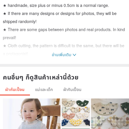
★ handmade, size plus or minus 0.5cm is a normal range.
★ If there are many designs or designs for photos, they will be
shipped randomly!
★ There are some gaps between photos and real products. In kind
prevail!
★ Cloth cutting, the pattern is difficult to the same, but there will be
a protagonist!
อ่านเพิ่มเติม
★ The above approval is for purchase. Thank you!
Origin / manufacturing methods
คนอื่นๆ ก็ดูสินค้าเหล่านี้ด้วย
Taiwan pure handmade
ผ้ากันเปื้อน
แม่และเด็ก
ผ้ากันเปื้อน