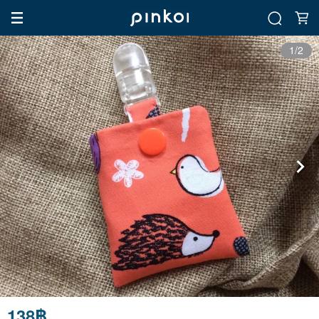
1/2
138฿