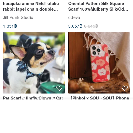
harajuku anime NEET otaku
Oriental Pattern Silk Square
rabbit lapel chain double
Scarf 100%Mulberry Silk/Ode
breasted sailor top JJ2540
to the Yi Tribe–Courage
Jill Punk Studio
odeva
1,351฿
3,657฿
6,649฿
Pet Scarf // firefly/Clown // Cat
【Pinkoi x SOU・SOU】Phone
Scarf / Dog Scarf
Case/ Smile/ Red
รอคิว
KAKO.pet
Hereafter.studio
View Shop
413฿
1,107฿