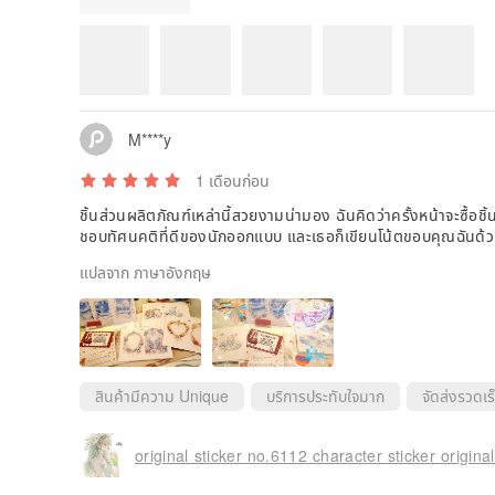
รูปภาพรีวิว
M****y
1 เดือนก่อน
ชิ้นส่วนผลิตภัณฑ์เหล่านี้สวยงามน่ามอง ฉันคิดว่าครั้งหน้าจะซื้อชิ้นอ
ชอบทัศนคติที่ดีของนักออกแบบ และเธอก็เขียนโน้ตขอบคุณฉันด้วย 
แปลจาก ภาษาอังกฤษ
สินค้ามีความ Unique
บริการประทับใจมาก
จัดส่งรวดเร