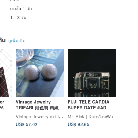
ภายใน 1 วัน
1 - 3 วัน
ยกัน
ดูเพิ่มเติม
er
Vintage Jewelry
FUJI TELE CARDIA
26
TRIFARI 銀色調 精緻刷
SUPER DATE #AD
紋 簡約圓 夾式耳環
#135 film camera
Vintage Jewelry old-time-corner
Mr. Rick | ร้านกล้องฟิล์ม
US$ 57.02
US$ 92.65