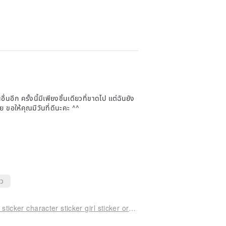
ื่นอีก ครั้งนี้มีเพียงชิ้นเดียวที่ขาดไป แต่ฉันยัง
ขอให้คุณมีวันที่ดีนะคะ ^^
็ว
original sticker no.6112 character sticker original sticker character sticker girl sticker original character sticker