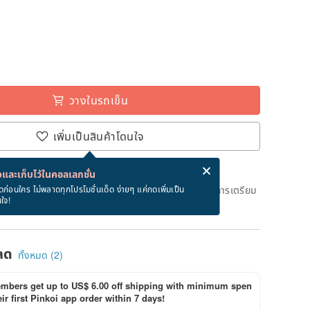
วางในรถเข็น
เพิ่มเป็นสินค้าโดนใจ
่ง eCard ฟรีเมื่อซื้อสินค้า!
eCard คืออะไร?
และเก็บไว้ในคอลเลกชั่น
ึงวันที่จะจัดส่งสินค้า จะใช้เวลาประมาณ 5 วันทางการในการเตรียม
ดก่อนใคร ไม่พลาดทุกโปรโมชั่นเด็ด ง่ายๆ แค่กดเพิ่มเป็น
นใจ!
ด)
ลด
ทั้งหมด (2)
bers get up to US$ 6.00 off shipping with minimum spen
ir first Pinkoi app order within 7 days!