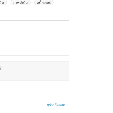
ดิม
ภาพปะติด
สติ๊กเกอร์
ยำ
ดูรีวิวทั้งหมด