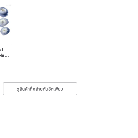
of
 New
 [All
oki
culus
ดูสินค้าที่คล้ายกันอีกเพียบ