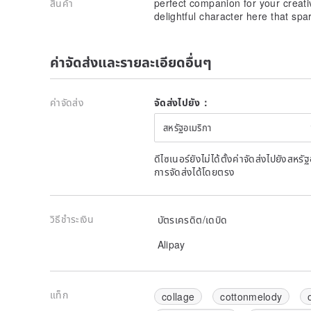
สินค้า
perfect companion for your creat
delightful character here that spa
ค่าจัดส่งและรายละเอียดอื่นๆ
ค่าจัดส่ง
จัดส่งไปยัง：
สหรัฐอเมริกา
ดีไซเนอร์ยังไม่ได้ตั้งค่าจัดส่งไปยังส
การจัดส่งได้โดยตรง
วิธีชำระเงิน
บัตรเครดิต/เดบิด
Alipay
แท็ก
collage
cottonmelody