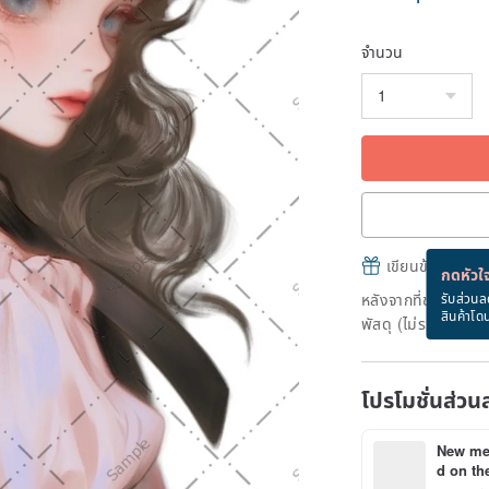
จำนวน
เขียนข้อความและส
กดหัวใจ
หลังจากที่ชำระเงินถ
รับส่วนล
สินค้าโด
พัสดุ (ไม่รวมวันหยุ
โปรโมชั่นส่วน
New mem
d on the