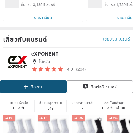
ซื้อครบ 3,435฿ ส่งฟรี
ซื้อครบ 1,720฿ ส่
รายละเอียด
รายละเอี
เกี่ยวกับแบรนด์
เยี่ยมชมแบรนด์
eXPONENT
ไต้หวัน
4.9
(264)
Claim coupon
ติดต่อดีไซเนอร์
ติดตาม
เตรียมจัดส่ง
จำนวนผู้ติดตาม
เรทการตอบกลับ
ออนไลน์ล่าสุด
1 - 3 วัน
1 - 3 วันที่ผ่านมา
649
-
-43%
-43%
-43%
-43%