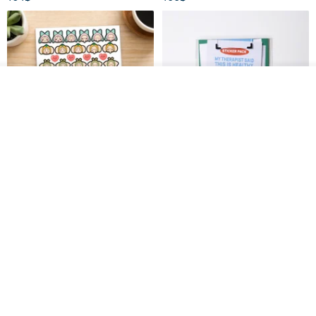
ดูสินค้าอื่นๆ ของดีไซเนอร์
View Shop
สติกเกอร์ | เอลล่าโน๊ต
เซ็ตสติกเกอร์ MY THERAPIST
SAID THIS IS HEALTHY
SISIDEA
ease around
60฿
280฿